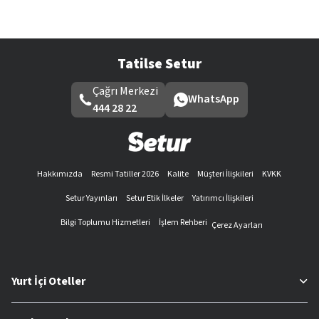
Tatilse Setur
Çağrı Merkezi
WhatsApp
444 28 22
Hakkımızda
Resmi Tatiller 2026
Kalite
Müşteri İlişkileri
KVKK
Setur Yayınları
Setur Etik İlkeler
Yatırımcı İlişkileri
Bilgi Toplumu Hizmetleri
İşlem Rehberi
Çerez Ayarları
Yurt İçi Oteller