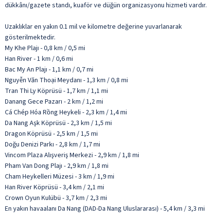
dükkânı/gazete standı, kuaför ve düğün organizasyonu hizmeti vardır.
Uzaklıklar en yakın 0.1 mil ve kilometre değerine yuvarlanarak
gösterilmektedir.
My Khe Plajı - 0,8 km / 0,5 mi
Han River - 1 km / 0,6 mi
Bac My An Plajı - 1,1 km / 0,7 mi
Nguyễn Văn Thoại Meydanı - 1,3 km / 0,8 mi
Tran Thi Ly Köprüsü - 1,7 km / 1,1 mi
Danang Gece Pazarı - 2 km / 1,2 mi
Cá Chép Hóa Rồng Heykeli - 2,3 km / 1,4 mi
Da Nang Aşk Köprüsü - 2,3 km / 1,5 mi
Dragon Köprüsü - 2,5 km / 1,5 mi
Doğu Denizi Parkı - 2,8 km / 1,7 mi
Vincom Plaza Alışveriş Merkezi - 2,9 km / 1,8 mi
Pham Van Dong Plajı - 2,9 km / 1,8 mi
Cham Heykelleri Müzesi - 3 km / 1,9 mi
Han River Köprüsü - 3,4 km / 2,1 mi
Crown Oyun Kulübü - 3,7 km / 2,3 mi
En yakın havaalanı Da Nang (DAD-Da Nang Uluslararası) - 5,4 km / 3,3 mi