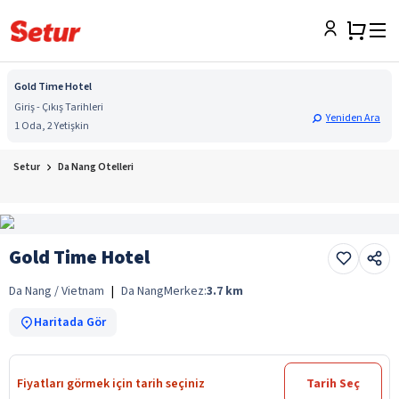
Gold Time Hotel
Giriş - Çıkış Tarihleri
Yeniden Ara
1 Oda, 2 Yetişkin
Setur
Da Nang Otelleri
Gold Time Hotel
Da Nang / Vietnam
|
Da Nang
Merkez:
3.7
km
Haritada Gör
Fiyatları görmek için tarih seçiniz
Tarih Seç