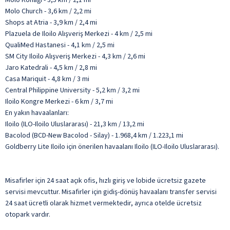
Molo Church - 3,6 km / 2,2 mi
Shops at Atria - 3,9 km / 2,4 mi
Plazuela de Iloilo Alışveriş Merkezi - 4 km / 2,5 mi
QualiMed Hastanesi - 4,1 km / 2,5 mi
SM City Iloilo Alışveriş Merkezi - 4,3 km / 2,6 mi
Jaro Katedrali - 4,5 km / 2,8 mi
Casa Mariquit - 4,8 km / 3 mi
Central Philippine University - 5,2 km / 3,2 mi
Iloilo Kongre Merkezi - 6 km / 3,7 mi
En yakın havaalanları:
Iloilo (ILO-Iloilo Uluslararası) - 21,3 km / 13,2 mi
Bacolod (BCD-New Bacolod - Silay) - 1.968,4 km / 1.223,1 mi
Goldberry Lite Iloilo için önerilen havaalanı Iloilo (ILO-Iloilo Uluslararası).
Misafirler için 24 saat açık ofis, hızlı giriş ve lobide ücretsiz gazete
servisi mevcuttur. Misafirler için gidiş-dönüş havaalanı transfer servisi
24 saat ücretli olarak hizmet vermektedir, ayrıca otelde ücretsiz
otopark vardır.