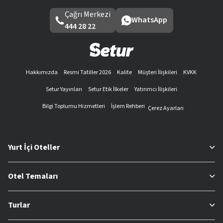
Çağrı Merkezi
WhatsApp
444 28 22
Hakkımızda
Resmi Tatiller 2026
Kalite
Müşteri İlişkileri
KVKK
Setur Yayınları
Setur Etik İlkeler
Yatırımcı İlişkileri
Bilgi Toplumu Hizmetleri
İşlem Rehberi
Çerez Ayarları
Yurt İçi Oteller
Otel Temaları
Turlar