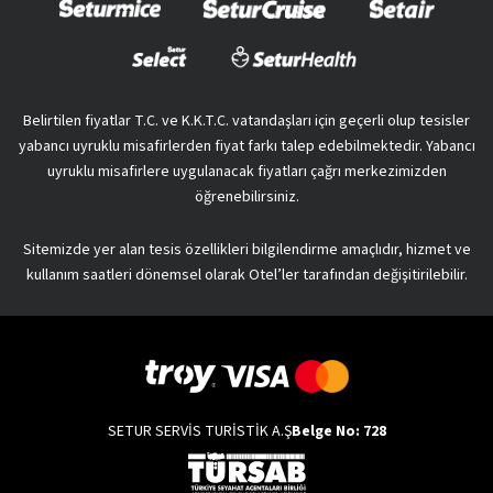
Belirtilen fiyatlar T.C. ve K.K.T.C. vatandaşları için geçerli olup tesisler
yabancı uyruklu misafirlerden fiyat farkı talep edebilmektedir. Yabancı
uyruklu misafirlere uygulanacak fiyatları çağrı merkezimizden
öğrenebilirsiniz.
Sitemizde yer alan tesis özellikleri bilgilendirme amaçlıdır, hizmet ve
kullanım saatleri dönemsel olarak Otel’ler tarafından değişitirilebilir.
SETUR SERVİS TURİSTİK A.Ş
Belge No: 728