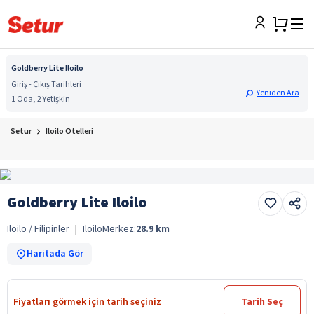
Goldberry Lite Iloilo
Giriş - Çıkış Tarihleri
Yeniden Ara
1 Oda, 2 Yetişkin
Setur
Iloilo Otelleri
Goldberry Lite Iloilo
Iloilo / Filipinler
|
Iloilo
Merkez:
28.9
km
Haritada Gör
Fiyatları görmek için tarih seçiniz
Tarih Seç