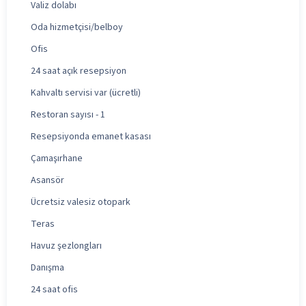
Valiz dolabı
Oda hizmetçisi/belboy
Ofis
24 saat açık resepsiyon
Kahvaltı servisi var (ücretli)
Restoran sayısı - 1
Resepsiyonda emanet kasası
Çamaşırhane
Asansör
Ücretsiz valesiz otopark
Teras
Havuz şezlongları
Danışma
24 saat ofis