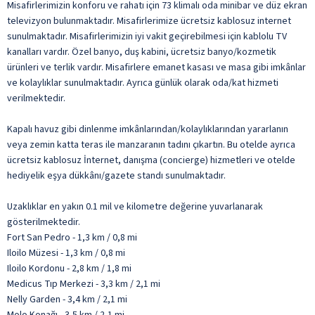
Misafirlerimizin konforu ve rahatı için 73 klimalı oda minibar ve düz ekran
televizyon bulunmaktadır. Misafirlerimize ücretsiz kablosuz internet
sunulmaktadır. Misafirlerimizin iyi vakit geçirebilmesi için kablolu TV
kanalları vardır. Özel banyo, duş kabini, ücretsiz banyo/kozmetik
ürünleri ve terlik vardır. Misafirlere emanet kasası ve masa gibi imkânlar
ve kolaylıklar sunulmaktadır. Ayrıca günlük olarak oda/kat hizmeti
verilmektedir.
Kapalı havuz gibi dinlenme imkânlarından/kolaylıklarından yararlanın
veya zemin katta teras ile manzaranın tadını çıkartın. Bu otelde ayrıca
ücretsiz kablosuz İnternet, danışma (concierge) hizmetleri ve otelde
hediyelik eşya dükkânı/gazete standı sunulmaktadır.
Uzaklıklar en yakın 0.1 mil ve kilometre değerine yuvarlanarak
gösterilmektedir.
Fort San Pedro - 1,3 km / 0,8 mi
Iloilo Müzesi - 1,3 km / 0,8 mi
Iloilo Kordonu - 2,8 km / 1,8 mi
Medicus Tıp Merkezi - 3,3 km / 2,1 mi
Nelly Garden - 3,4 km / 2,1 mi
Molo Konağı - 3,5 km / 2,1 mi