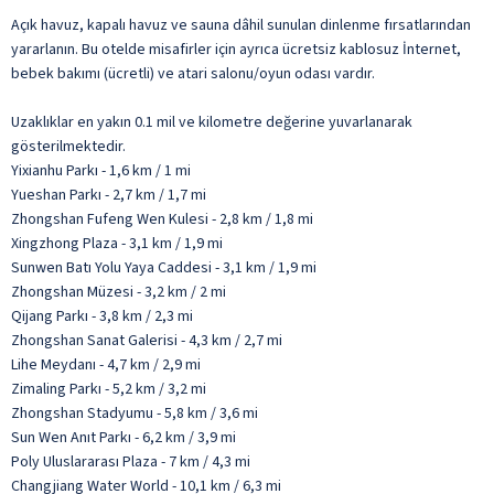
Açık havuz, kapalı havuz ve sauna dâhil sunulan dinlenme fırsatlarından
yararlanın. Bu otelde misafirler için ayrıca ücretsiz kablosuz İnternet,
bebek bakımı (ücretli) ve atari salonu/oyun odası vardır.
Uzaklıklar en yakın 0.1 mil ve kilometre değerine yuvarlanarak
gösterilmektedir.
Yixianhu Parkı - 1,6 km / 1 mi
Yueshan Parkı - 2,7 km / 1,7 mi
Zhongshan Fufeng Wen Kulesi - 2,8 km / 1,8 mi
Xingzhong Plaza - 3,1 km / 1,9 mi
Sunwen Batı Yolu Yaya Caddesi - 3,1 km / 1,9 mi
Zhongshan Müzesi - 3,2 km / 2 mi
Qijang Parkı - 3,8 km / 2,3 mi
Zhongshan Sanat Galerisi - 4,3 km / 2,7 mi
Lihe Meydanı - 4,7 km / 2,9 mi
Zimaling Parkı - 5,2 km / 3,2 mi
Zhongshan Stadyumu - 5,8 km / 3,6 mi
Sun Wen Anıt Parkı - 6,2 km / 3,9 mi
Poly Uluslararası Plaza - 7 km / 4,3 mi
Changjiang Water World - 10,1 km / 6,3 mi