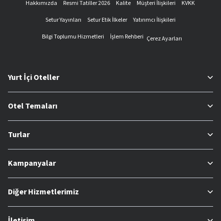
Hakkımızda
Resmi Tatiller 2026
Kalite
Müşteri İlişkileri
KVKK
Setur Yayınları
Setur Etik İlkeler
Yatırımcı İlişkileri
Bilgi Toplumu Hizmetleri
İşlem Rehberi
Çerez Ayarları
Yurt İçi Oteller
Otel Temaları
Turlar
Kampanyalar
Diğer Hizmetlerimiz
İletişim