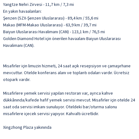
Yangtze Nehri Zirvesi - 11,7 km / 7,3 mi
En yakın havaalanları:
Şenzen (SZX-Şenzen Uluslararası) - 89,4 km / 55,6 mi
Makao (MFM-Makao Uluslararası) - 63,9 km / 39,7 mi
Baiyun Uluslararası Havalimanı (CAN) - 123,1 km / 76,5 mi
Golden Diamond Hotel için önerilen havaalanı Baiyun Uluslararası
Havalimanı (CAN).
Misafirler için limuzin hizmeti, 24 saat açık resepsiyon ve çamaşırhane
mevcuttur. Otelde konferans alanı ve toplantı odaları vardır. Ücretsiz
otopark vardır.
Misafirlere yemek servisi yapılan restoran var, ayrıca kahve
dükkânında/kafede hafif yemek servisi mevcut. Misafirler için otelde 24
saat oda servisi imkanı sunuluyor. Oteldeki bar/oturma salonu
misafirlere içecek servisi yapıyor. Kahvaltı ücretlidir.
Xingzhong Plaza yakınında