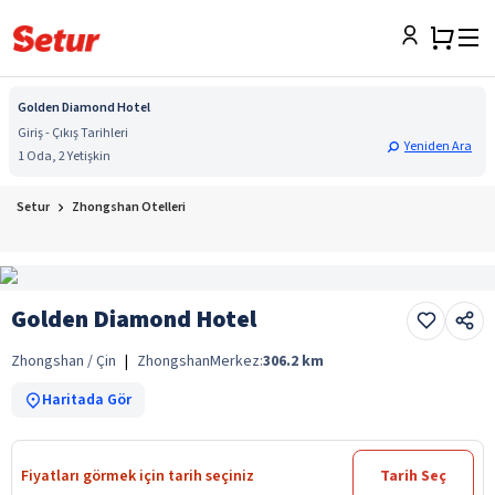
Golden Diamond Hotel
Giriş - Çıkış Tarihleri
Yeniden Ara
1 Oda, 2 Yetişkin
Setur
Zhongshan Otelleri
Golden Diamond Hotel
Zhongshan / Çin
|
Zhongshan
Merkez:
306.2
km
Haritada Gör
Fiyatları görmek için tarih seçiniz
Tarih Seç