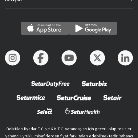
Belirtilen fiyatlar T.C. ve K.K.T.C. vatandaşları için geçerli olup tesisler
yabancı uyruklu misafirlerden fiyat farkı talep edebilmektedir. Yabancı