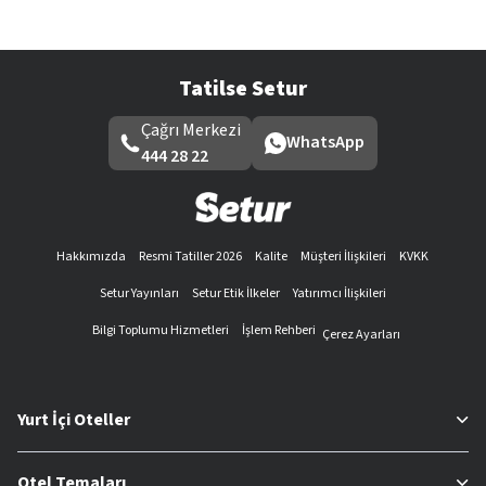
Tatilse Setur
Çağrı Merkezi
WhatsApp
444 28 22
Hakkımızda
Resmi Tatiller 2026
Kalite
Müşteri İlişkileri
KVKK
Setur Yayınları
Setur Etik İlkeler
Yatırımcı İlişkileri
Bilgi Toplumu Hizmetleri
İşlem Rehberi
Çerez Ayarları
Yurt İçi Oteller
Otel Temaları