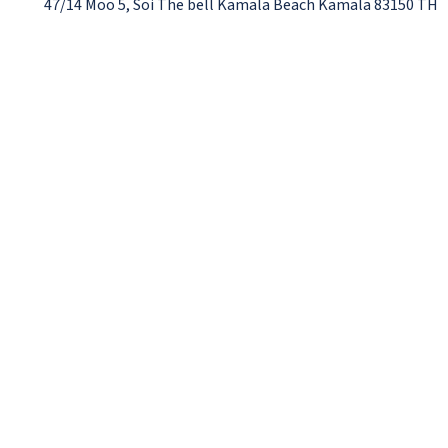
47/14 Moo 5, Soi The bell Kamala Beach Kamala 83150 TH