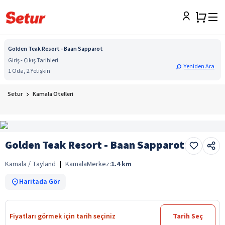
Golden Teak Resort - Baan Sapparot
Giriş - Çıkış Tarihleri
Yeniden Ara
1 Oda, 2 Yetişkin
Setur
Kamala Otelleri
Golden Teak Resort - Baan Sapparot
Kamala / Tayland
|
Kamala
Merkez:
1.4
km
Haritada Gör
Fiyatları görmek için tarih seçiniz
Tarih Seç