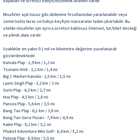
başlıkları ve ücretsiz banyo/kozmetik ürünleri vardır.
Misafirler açık havuz gibi dinlenme fırsatlarından yararlanabilir veya
zemin katta teras ve bahçe keyfiyle manzaranın tadını çıkartabilir. Bu
otelde misafirler için ayrıca ücretsiz kablosuz İnternet, tur/bilet desteği
ve piknik alanı vardır.
Uzaklıklar en yakın 0.1 mil ve kilometre değerine yuvarlanarak
gösterilmektedir.
Kamala Plajı - 1,9 km / 1,2 mi
Tsunami Anıtı - 2,2 km / 1,4 mi
Big C Market Kamala - 2,5 km / 1,5 mi
Laem Singh Plajı - 3,2 km / 2 mi
Surin Plajı - 4,3 km / 2,7 mi
Hua Plajı - 4,5 km / 2,8 mi
Pansea Plajı - 5,6 km / 3,5 mi
Bang Tao Plajı - 6,1 km / 3,8 mi
Bang-Tao Gece Pazarı - 7,9 km / 4,9 mi
Kalim Plajı - 8,2 km / 5,1 mi
Phuket Adventure Mini Golf - 8,4 km / 5,2 mi
Patong Plajı - 8,9 km / 5,5 mi