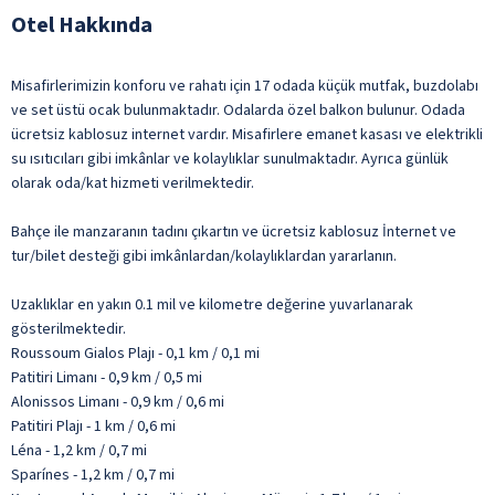
Otel Hakkında
Misafirlerimizin konforu ve rahatı için 17 odada küçük mutfak, buzdolabı
ve set üstü ocak bulunmaktadır. Odalarda özel balkon bulunur. Odada
ücretsiz kablosuz internet vardır. Misafirlere emanet kasası ve elektrikli
su ısıtıcıları gibi imkânlar ve kolaylıklar sunulmaktadır. Ayrıca günlük
olarak oda/kat hizmeti verilmektedir.
Bahçe ile manzaranın tadını çıkartın ve ücretsiz kablosuz İnternet ve
tur/bilet desteği gibi imkânlardan/kolaylıklardan yararlanın.
Uzaklıklar en yakın 0.1 mil ve kilometre değerine yuvarlanarak
gösterilmektedir.
Roussoum Gialos Plajı - 0,1 km / 0,1 mi
Patitiri Limanı - 0,9 km / 0,5 mi
Alonissos Limanı - 0,9 km / 0,6 mi
Patitiri Plajı - 1 km / 0,6 mi
Léna - 1,2 km / 0,7 mi
Sparínes - 1,2 km / 0,7 mi