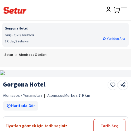
Gorgona Hotel
Giriş - Çıkış Tarihleri
Yeniden Ara
1 Oda, 2 Yetişkin
Setur
Alonissos Otelleri
Gorgona Hotel
Alonissos / Yunanistan
|
Alonissos
Merkez:
7.9
km
Haritada Gör
Fiyatları görmek için tarih seçiniz
Tarih Seç