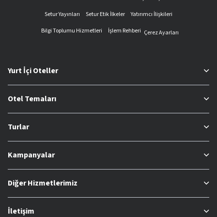
Setur Yayınları
Setur Etik İlkeler
Yatırımcı İlişkileri
Bilgi Toplumu Hizmetleri
İşlem Rehberi
Çerez Ayarları
Yurt İçi Oteller
Otel Temaları
Turlar
Kampanyalar
Diğer Hizmetlerimiz
İletişim