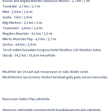
Kostas and Angela Mavrikis Alonissos Müzesi - 1,7 km / 1 mi
Tsoukaliá - 2,7 km / 1,7 mi
Miliá - 2,9 km / 1,8 mi
Gyalia - 3 km / 1,9 mi
Bilgi Merkezi - 3,2 km / 2 mi
Tourkonéri - 3,8 km / 2,4 mi
Megálos Mourtiás - 4,1 km / 2,5 mi
Mikrós Mourtiás Plajı - 4,3 km / 2,7 mi
Vyritsa - 4,6 km / 2,9 mi
Tercih edilen havaalanı Gorgona Hotel Skiathos (JSI-Skiathos Adası
Ulusal) - 54,1 km / 33,6 mi mesafede
Misafirler için 24 saat açık resepsiyon ve valiz dolabı vardır.
Misafirlerimiz için ücretsiz feribot terminali gidiş geliş servisi mevcuttur.
Roussoum Gialos Plajı yakınında
Alonissos şehrindeki Gorgona Hotel konaklamanızda plaj yakınında,