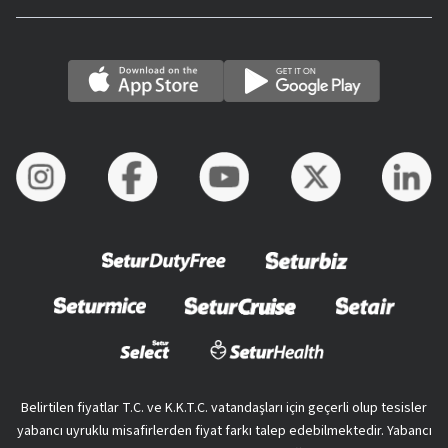
Belirtilen fiyatlar T.C. ve K.K.T.C. vatandaşları için geçerli olup tesisler
yabancı uyruklu misafirlerden fiyat farkı talep edebilmektedir. Yabancı