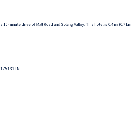
n a 15-minute drive of Mall Road and Solang Valley. This hotel is 0.4 mi (0.
 175131 IN