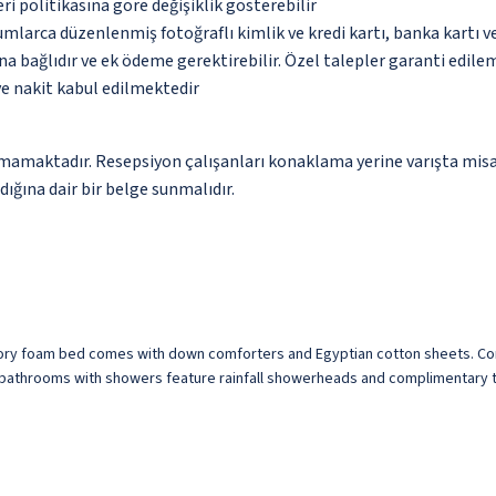
eri politikasına göre değişiklik gösterebilir
umlarca düzenlenmiş fotoğraflı kimlik ve kredi kartı, banka kartı v
na bağlıdır ve ek ödeme gerektirebilir. Özel talepler garanti edile
ve nakit kabul edilmektedir
amaktadır. Resepsiyon çalışanları konaklama yerine varışta misafirl
ğına dair bir belge sunmalıdır.
emory foam bed comes with down comforters and Egyptian cotton sheets. C
e bathrooms with showers feature rainfall showerheads and complimentary to