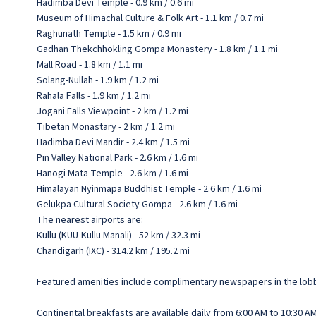
Hadimba Devi Temple - 0.9 km / 0.6 mi
Museum of Himachal Culture & Folk Art - 1.1 km / 0.7 mi
Raghunath Temple - 1.5 km / 0.9 mi
Gadhan Thekchhokling Gompa Monastery - 1.8 km / 1.1 mi
Mall Road - 1.8 km / 1.1 mi
Solang-Nullah - 1.9 km / 1.2 mi
Rahala Falls - 1.9 km / 1.2 mi
Jogani Falls Viewpoint - 2 km / 1.2 mi
Tibetan Monastary - 2 km / 1.2 mi
Hadimba Devi Mandir - 2.4 km / 1.5 mi
Pin Valley National Park - 2.6 km / 1.6 mi
Hanogi Mata Temple - 2.6 km / 1.6 mi
Himalayan Nyinmapa Buddhist Temple - 2.6 km / 1.6 mi
Gelukpa Cultural Society Gompa - 2.6 km / 1.6 mi
The nearest airports are:
Kullu (KUU-Kullu Manali) - 52 km / 32.3 mi
Chandigarh (IXC) - 314.2 km / 195.2 mi
Featured amenities include complimentary newspapers in the lobby, 
Continental breakfasts are available daily from 6:00 AM to 10:30 AM