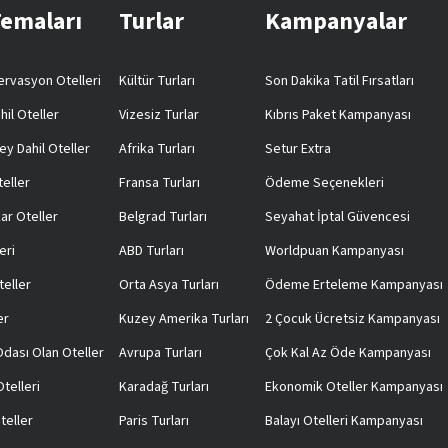
Temaları
Turlar
Kampanyalar
rvasyon Otelleri
Kültür Turları
Son Dakika Tatil Fırsatları
hil Oteller
Vizesiz Turlar
Kıbrıs Paket Kampanyası
ey Dahil Oteller
Afrika Turları
Setur Extra
teller
Fransa Turları
Ödeme Seçenekleri
ar Oteller
Belgrad Turları
Seyahat İptal Güvencesi
eri
ABD Turları
Worldpuan Kampanyası
teller
Orta Asya Turları
Ödeme Erteleme Kampanyası
er
Kuzey Amerika Turları
2 Çocuk Ücretsiz Kampanyası
 Odası Olan Oteller
Avrupa Turları
Çok Kal Az Öde Kampanyası
telleri
Karadağ Turları
Ekonomik Oteller Kampanyası
teller
Paris Turları
Balayı Otelleri Kampanyası