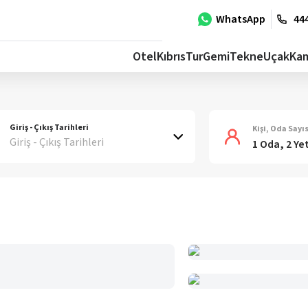
WhatsApp
444
Otel
Kıbrıs
Tur
Gemi
Tekne
Uçak
Ka
Giriş - Çıkış Tarihleri
Kişi, Oda Sayıs
Giriş - Çıkış Tarihleri
1 Oda, 2 Ye