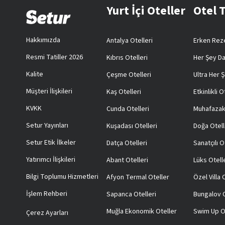
Yurt İçi Oteller
Otel 
Hakkımızda
Antalya Otelleri
Erken Reze
Resmi Tatiller 2026
Kıbrıs Otelleri
Her Şey Da
Kalite
Çeşme Otelleri
Ultra Her Ş
Müşteri İlişkileri
Kaş Otelleri
Etkinlikli O
KVKK
Cunda Otelleri
Muhafazak
Setur Yayınları
Kuşadası Otelleri
Doğa Otell
Setur Etik İlkeler
Datça Otelleri
Sanatçılı O
Yatırımcı İlişkileri
Abant Otelleri
Lüks Otell
Bilgi Toplumu Hizmetleri
Afyon Termal Oteller
Özel Villa
İşlem Rehberi
Sapanca Otelleri
Bungalov O
Muğla Ekonomik Oteller
Swim Up O
Çerez Ayarları