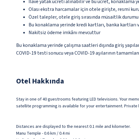
İlave yatak ücreti alınabilir ve bu ücret, konaklama y
Olası ekstra harcamalar için otele girişte, resmi kur
Özel talepler, otele giriş sırasında müsaitlik durumu
Bu konaklama yerinde kredi kartları, banka kartları 
Nakitsiz ödeme imkânı mevcuttur
Bu konaklama yerinde çalışma saatleri dışında giriş yapılam
COVID-19 testi sonucu veya COVID-19 aşılarının tamamlandı
Otel Hakkında
Stay in one of 40 guestrooms featuring LED televisions. Your m
satellite programming is available for your entertainment. Privat
Distances are displayed to the nearest 0.1 mile and kilometer.
Manu Temple - 0.6 km / 0.4 mi