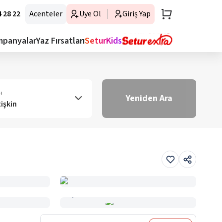
 28 22
Acenteler
Üye Ol
Giriş Yap
mpanyalar
Yaz Fırsatları
SeturKids
ı
Yeniden Ara
tişkin
Haritada Gör