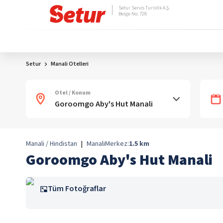
Setur Servis Turistik A.Ş.
Belge No: 728
Setur
Manali Otelleri
Otel / Konum
Manali / Hindistan
|
Manali
Merkez:
1.5
km
Goroomgo Aby's Hut Manali
Tüm Fotoğraflar