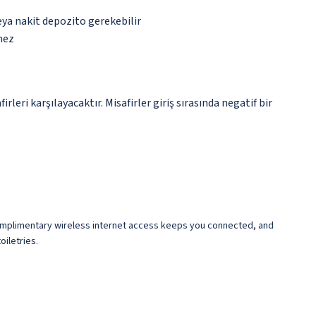
eya nakit depozito gerekebilir
mez
eri karşılayacaktır. Misafirler giriş sırasında negatif bir
omplimentary wireless internet access keeps you connected, and
iletries.