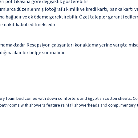
eri politikasına göre değişiklik gösterebilir
umlarca düzenlenmiş fotoğraflı kimlik ve kredi kartı, banka kartı v
na bağlıdır ve ek ödeme gerektirebilir. Özel talepler garanti edile
ve nakit kabul edilmektedir
amaktadır. Resepsiyon çalışanları konaklama yerine varışta misafirl
ğına dair bir belge sunmalıdır.
emory foam bed comes with down comforters and Egyptian cotton sheets. C
e bathrooms with showers feature rainfall showerheads and complimentary to