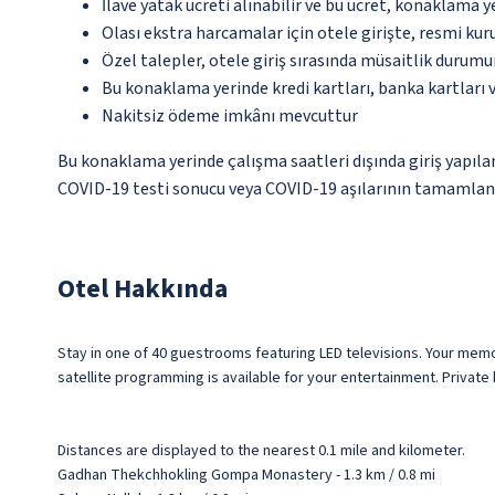
İlave yatak ücreti alınabilir ve bu ücret, konaklama y
Olası ekstra harcamalar için otele girişte, resmi kur
Özel talepler, otele giriş sırasında müsaitlik durumu
Bu konaklama yerinde kredi kartları, banka kartları 
Nakitsiz ödeme imkânı mevcuttur
Bu konaklama yerinde çalışma saatleri dışında giriş yapılam
COVID-19 testi sonucu veya COVID-19 aşılarının tamamlandı
Otel Hakkında
Stay in one of 40 guestrooms featuring LED televisions. Your m
satellite programming is available for your entertainment. Privat
Distances are displayed to the nearest 0.1 mile and kilometer.
Gadhan Thekchhokling Gompa Monastery - 1.3 km / 0.8 mi