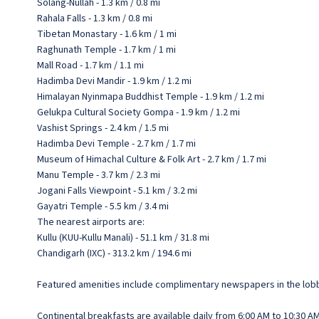
Solang-Nullah - 1.3 km / 0.8 mi
Rahala Falls - 1.3 km / 0.8 mi
Tibetan Monastary - 1.6 km / 1 mi
Raghunath Temple - 1.7 km / 1 mi
Mall Road - 1.7 km / 1.1 mi
Hadimba Devi Mandir - 1.9 km / 1.2 mi
Himalayan Nyinmapa Buddhist Temple - 1.9 km / 1.2 mi
Gelukpa Cultural Society Gompa - 1.9 km / 1.2 mi
Vashist Springs - 2.4 km / 1.5 mi
Hadimba Devi Temple - 2.7 km / 1.7 mi
Museum of Himachal Culture & Folk Art - 2.7 km / 1.7 mi
Manu Temple - 3.7 km / 2.3 mi
Jogani Falls Viewpoint - 5.1 km / 3.2 mi
Gayatri Temple - 5.5 km / 3.4 mi
The nearest airports are:
Kullu (KUU-Kullu Manali) - 51.1 km / 31.8 mi
Chandigarh (IXC) - 313.2 km / 194.6 mi
Featured amenities include complimentary newspapers in the lobby, 
Continental breakfasts are available daily from 6:00 AM to 10:30 AM