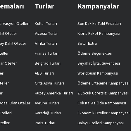
Temaları
Turlar
Kampanyalar
rvasyon Otelleri
Kültür Turları
Son Dakika Tatil Fırsatları
hil Oteller
Vizesiz Turlar
Kıbrıs Paket Kampanyası
ey Dahil Oteller
Afrika Turları
Setur Extra
teller
Fransa Turları
Ödeme Seçenekleri
ar Oteller
Belgrad Turları
Seyahat İptal Güvencesi
eri
ABD Turları
Worldpuan Kampanyası
teller
Orta Asya Turları
Ödeme Erteleme Kampanyası
er
Kuzey Amerika Turları
2 Çocuk Ücretsiz Kampanyası
 Odası Olan Oteller
Avrupa Turları
Çok Kal Az Öde Kampanyası
telleri
Karadağ Turları
Ekonomik Oteller Kampanyası
teller
Paris Turları
Balayı Otelleri Kampanyası