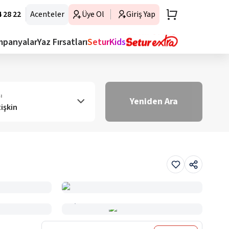
 28 22
Acenteler
Üye Ol
Giriş Yap
mpanyalar
Yaz Fırsatları
SeturKids
ı
Yeniden Ara
tişkin
Haritada Gör