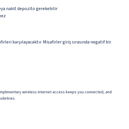
eya nakit depozito gerekebilir
mez
eri karşılayacaktır. Misafirler giriş sırasında negatif bir
omplimentary wireless internet access keeps you connected, and
iletries.