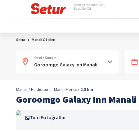
Setur Servis Turistik A.Ş.
Belge No: 728
Setur
Manali Otelleri
Otel / Konum
Manali / Hindistan
|
Manali
Merkez:
2.8
km
Goroomgo Galaxy Inn Manali
Tüm Fotoğraflar