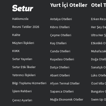
Yurt İçi Oteller
Otel 
Hakkımızda
Antalya Otelleri
Erken Reze
Resmi Tatiller 2026
Kıbrıs Otelleri
Her Şey Da
Kalite
Çeşme Otelleri
Ultra Her Ş
Müşteri İlişkileri
Kaş Otelleri
Etkinlikli O
KVKK
Cunda Otelleri
Muhafazak
Setur Yayınları
Kuşadası Otelleri
Doğa Otell
Setur Etik İlkeler
Datça Otelleri
Sanatçılı O
Yatırımcı İlişkileri
Abant Otelleri
Lüks Otell
Bilgi Toplumu Hizmetleri
Afyon Termal Oteller
Özel Villa
İşlem Rehberi
Sapanca Otelleri
Bungalov O
Muğla Ekonomik Oteller
Swim Up O
Çerez Ayarları