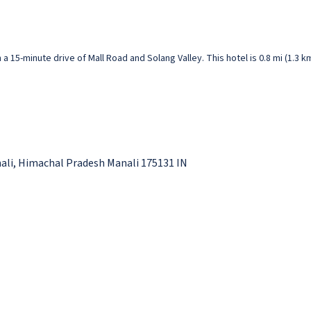
 a 15-minute drive of Mall Road and Solang Valley. This hotel is 0.8 mi (1.3 k
nali, Himachal Pradesh Manali 175131 IN