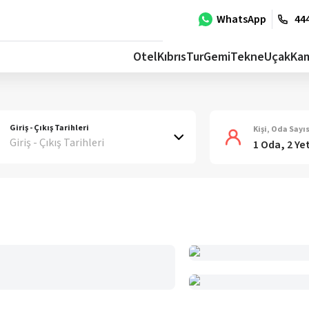
WhatsApp
444
Otel
Kıbrıs
Tur
Gemi
Tekne
Uçak
Ka
Giriş - Çıkış Tarihleri
Kişi, Oda Sayıs
Giriş - Çıkış Tarihleri
1 Oda, 2 Ye