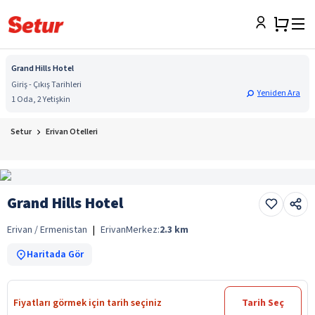
Grand Hills Hotel
Giriş - Çıkış Tarihleri
Yeniden Ara
1 Oda, 2 Yetişkin
Setur
Erivan Otelleri
Grand Hills Hotel
Erivan / Ermenistan
|
Erivan
Merkez:
2.3
km
Haritada Gör
Fiyatları görmek için tarih seçiniz
Tarih Seç