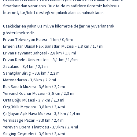
fırsatlarından yararlanın. Bu otelde misafirlere ücretsiz kablosuz
İnternet, tur/bilet desteği ve piknik alanı sunulmaktadır.
Uzaklıklar en yakın 0.1 mil ve kilometre değerine yuvarlanarak
gösterilmektedir.
Erivan Televizyon Kulesi - 1 km / 0,6 mi
Ermenistan Ulusal Halk Sanatları Müzesi - 2,8 km / 1,7 mi
Erivan Hayvanat Bahçesi - 2,8 km / 1,8 mi
Erivan Devlet Üniversitesi - 3,1 km / 1,9 mi
Zazaland - 3,4 km / 2,1 mi
Sanatçılar Birliği - 3,6 km / 2,2 mi
Matenadaran - 3,6 km / 2,2 mi
Rus Sanatı Müzesi - 3,6 km / 2,2 mi
Yervand Kochar Müzesi - 3,6 km / 2,3 mi
Orta Doğu Müzesi - 3,7 km / 2,3 mi
Özgürlük Meydanı - 3,8 km / 2,4 mi
Çağlayan Açık Hava Müzesi - 3,8 km / 2,4 mi
Vernissage Pazarı - 3,8 km / 2,4 mi
Yerevan Opera Tiyatrosu - 3,9 km / 2,4 mi
Singing Çeşmeleri - 3,9 km / 2,4 mi