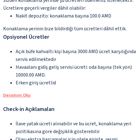
Sizden konaklama yerinde şu ücretleri ödemeniz istenecektir.
Ücretlere geçerli vergiler dâhil olabilir:
Nakit depozito: konaklama başına 100.0 AMD
Konaklama yerinin bize bildirdiği tüm ücretleri dâhil ettik.
Opsiyonel Ücretler
Açık büfe kahvaltı kişi başına 3000 AMD ücret karşılığında
servis edilmektedir
Havaalanı gidiş geliş servisi ücreti: oda başına (tek yön)
10000.00 AMD.
Erken giriş ücretlid
Devamını Oku
Check-in Açıklamaları
İlave yatak ücreti alınabilir ve bu ücret, konaklama yeri
politikasına göre değişiklik gösterebilir
Olası ekstra harcamalar için otele girişte, resmi