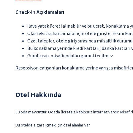
Check-in Açıklamaları
İlave yatak ücreti alınabilir ve bu ücret, konaklama y
Olası ekstra harcamalar için otele girişte, resmi kur
Özel talepler, otele giriş sırasında müsaitlik durumu
Bu konaklama yerinde kredi kartları, banka kartları 
Gürültüsüz misafir odaları garanti edilmez
Resepsiyon çalışanları konaklama yerine varışta misafirleri
Otel Hakkında
39 oda mevcuttur. Odada ücretsiz kablosuz internet vardır. Misafirl
Bu otelde sigara içmek için özel alanlar var.