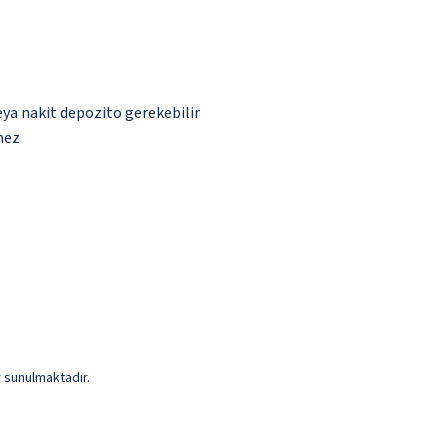
eya nakit depozito gerekebilir
mez
r sunulmaktadır.