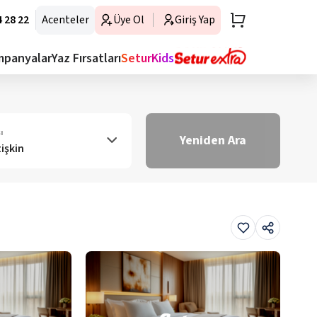
 28 22
Acenteler
Üye Ol
Giriş Yap
mpanyalar
Yaz Fırsatları
SeturKids
ı
Yeniden Ara
tişkin