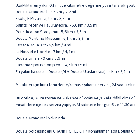
Uzaklıklar en yakın 0.1 mil ve kilometre değerine yuvarlanarak göst
Douala Grand Mall - 3,5 km / 2,2 mi
Ekolojik Pazarı - 5,5 km / 3,4 mi
Saints Peter ve Paul Katedrali - 5,6 km / 3,5 mi
Reunification Stadyumu - 5,6 km / 3,5 mi
Douala Maritime Museum - 6,1 km / 3,8 mi
Espace Doual art - 6,5 km / 4 mi
La Nouvelle Liberte - 7 km / 4,4 mi
Douala Limanı - 9 km / 5,6 mi
Japoma Sports Complex - 14,5 km / 9 mi
En yakın havaalanı Douala (DLA-Douala Uluslararası) - 4 km / 2,5 mi
Misafirler için kuru temizleme/çamaşır yıkama servisi, 24 saat açık
Bu otelde, 20 restoran ve 20 kahve dükkânı veya kafe dâhil olmak ü
misafirlere içecek servisi yapıyor. Misafirlere her gün 6 ve 11.30 ara
Douala Grand Mall yakınında
Douala bölgesindeki GRAND HOTEL CITY konaklamanızda Douala Grand M