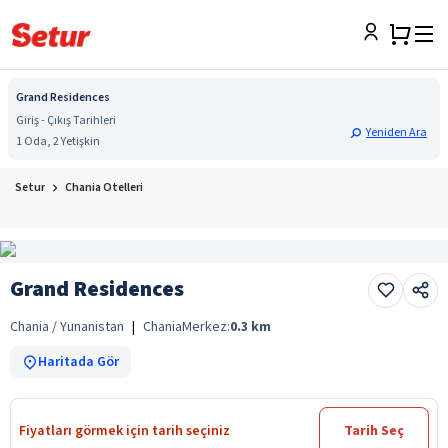
Grand Residences
Giriş - Çıkış Tarihleri
Yeniden Ara
1 Oda, 2 Yetişkin
Setur
Chania Otelleri
Grand Residences
Chania / Yunanistan
|
Chania
Merkez:
0.3
km
Haritada Gör
Fiyatları görmek için tarih seçiniz
Tarih Seç