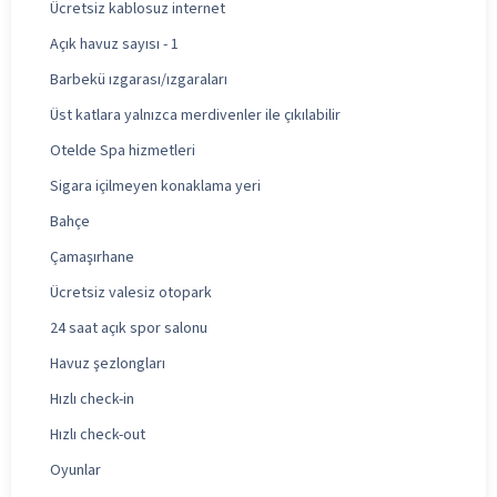
Ücretsiz kablosuz internet
Açık havuz sayısı - 1
Barbekü ızgarası/ızgaraları
Üst katlara yalnızca merdivenler ile çıkılabilir
Otelde Spa hizmetleri
Sigara içilmeyen konaklama yeri
Bahçe
Çamaşırhane
Ücretsiz valesiz otopark
24 saat açık spor salonu
Havuz şezlongları
Hızlı check-in
Hızlı check-out
Oyunlar