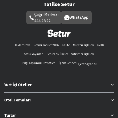
Tatilse Setur
Çağrı Merkezi
WhatsApp
444 28 22
Hakkımızda
Resmi Tatiller 2026
Kalite
Müşteri İlişkileri
KVKK
Setur Yayınları
Setur Etik İlkeler
Yatırımcı İlişkileri
Bilgi Toplumu Hizmetleri
İşlem Rehberi
Çerez Ayarları
Yurt İçi Oteller
Otel Temaları
Turlar