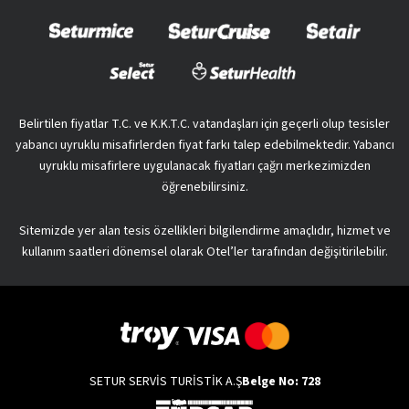
Belirtilen fiyatlar T.C. ve K.K.T.C. vatandaşları için geçerli olup tesisler
yabancı uyruklu misafirlerden fiyat farkı talep edebilmektedir. Yabancı
uyruklu misafirlere uygulanacak fiyatları çağrı merkezimizden
öğrenebilirsiniz.
Sitemizde yer alan tesis özellikleri bilgilendirme amaçlıdır, hizmet ve
kullanım saatleri dönemsel olarak Otel’ler tarafından değişitirilebilir.
SETUR SERVİS TURİSTİK A.Ş
Belge No: 728