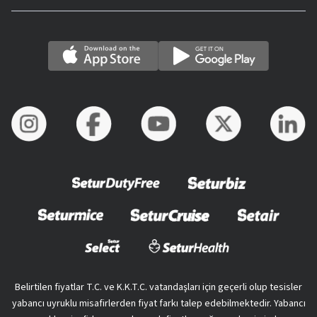
Belirtilen fiyatlar T.C. ve K.K.T.C. vatandaşları için geçerli olup tesisler
yabancı uyruklu misafirlerden fiyat farkı talep edebilmektedir. Yabancı