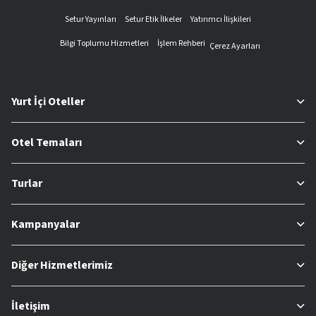
Setur Yayınları
Setur Etik İlkeler
Yatırımcı İlişkileri
Bilgi Toplumu Hizmetleri
İşlem Rehberi
Çerez Ayarları
Yurt İçi Oteller
Otel Temaları
Turlar
Kampanyalar
Diğer Hizmetlerimiz
İletişim