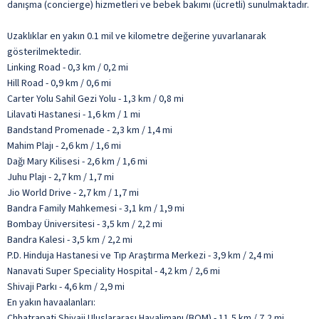
danışma (concierge) hizmetleri ve bebek bakımı (ücretli) sunulmaktadır.
Uzaklıklar en yakın 0.1 mil ve kilometre değerine yuvarlanarak
gösterilmektedir.
Linking Road - 0,3 km / 0,2 mi
Hill Road - 0,9 km / 0,6 mi
Carter Yolu Sahil Gezi Yolu - 1,3 km / 0,8 mi
Lilavati Hastanesi - 1,6 km / 1 mi
Bandstand Promenade - 2,3 km / 1,4 mi
Mahim Plajı - 2,6 km / 1,6 mi
Dağı Mary Kilisesi - 2,6 km / 1,6 mi
Juhu Plajı - 2,7 km / 1,7 mi
Jio World Drive - 2,7 km / 1,7 mi
Bandra Family Mahkemesi - 3,1 km / 1,9 mi
Bombay Üniversitesi - 3,5 km / 2,2 mi
Bandra Kalesi - 3,5 km / 2,2 mi
P.D. Hinduja Hastanesi ve Tıp Araştırma Merkezi - 3,9 km / 2,4 mi
Nanavati Super Speciality Hospital - 4,2 km / 2,6 mi
Shivaji Parkı - 4,6 km / 2,9 mi
En yakın havaalanları:
Chhatrapati Shivaji Uluslararası Havalimanı (BOM) - 11,5 km / 7,2 mi