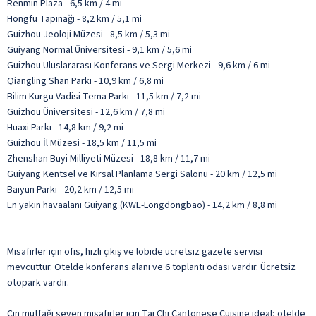
Renmin Plaza - 6,5 km / 4 mi
Hongfu Tapınağı - 8,2 km / 5,1 mi
Guizhou Jeoloji Müzesi - 8,5 km / 5,3 mi
Guiyang Normal Üniversitesi - 9,1 km / 5,6 mi
Guizhou Uluslararası Konferans ve Sergi Merkezi - 9,6 km / 6 mi
Qiangling Shan Parkı - 10,9 km / 6,8 mi
Bilim Kurgu Vadisi Tema Parkı - 11,5 km / 7,2 mi
Guizhou Üniversitesi - 12,6 km / 7,8 mi
Huaxi Parkı - 14,8 km / 9,2 mi
Guizhou İl Müzesi - 18,5 km / 11,5 mi
Zhenshan Buyi Milliyeti Müzesi - 18,8 km / 11,7 mi
Guiyang Kentsel ve Kırsal Planlama Sergi Salonu - 20 km / 12,5 mi
Baiyun Parkı - 20,2 km / 12,5 mi
En yakın havaalanı Guiyang (KWE-Longdongbao) - 14,2 km / 8,8 mi
Misafirler için ofis, hızlı çıkış ve lobide ücretsiz gazete servisi
mevcuttur. Otelde konferans alanı ve 6 toplantı odası vardır. Ücretsiz
otopark vardır.
Çin mutfağı seven misafirler için Tai Chi Cantonese Cuisine ideal; otelde