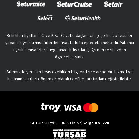
Belirtilen fiyatlar T.C. ve K.K.T.C. vatandaşları için geçerli olup tesisler
yabancı uyruklu misafirlerden fiyat farkı talep edebilmektedir. Yabancı
uyruklu misafirlere uygulanacak fiyatları çağrı merkezimizden
öğrenebilirsiniz.
Sitemizde yer alan tesis özellikleri bilgilendirme amaçlıdır, hizmet ve
kullanım saatleri dönemsel olarak Otel’ler tarafından değişitirilebilir.
SETUR SERVİS TURİSTİK A.Ş
Belge No: 728