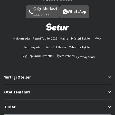
Çağrı Merkezi
WhatsApp
444 28 22
Hakkımızda
Resmi Tatiller 2026
Kalite
Müşteri İlişkileri
KVKK
Setur Yayınları
Setur Etik İlkeler
Yatırımcı İlişkileri
Bilgi Toplumu Hizmetleri
İşlem Rehberi
Çerez Ayarları
Yurt İçi Oteller
Otel Temaları
Turlar