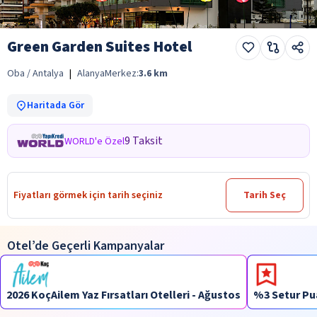
Green Garden Suites Hotel
Oba / Antalya
|
Alanya
Merkez:
3.6
km
Haritada Gör
9 Taksit
WORLD'e Özel
Fiyatları görmek için tarih seçiniz
Tarih Seç
Otel’de Geçerli Kampanyalar
2026 KoçAilem Yaz Fırsatları Otelleri - Ağustos
%3 Setur Pu