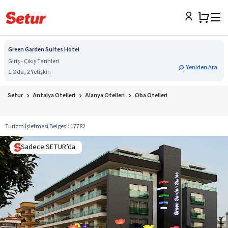
Green Garden Suites Hotel
Giriş - Çıkış Tarihleri
Yeniden Ara
1 Oda, 2 Yetişkin
Setur
Antalya Otelleri
Alanya Otelleri
Oba Otelleri
Turizm İşletmesi Belgesi
:
17782
Sadece SETUR’da