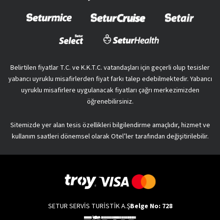
Belirtilen fiyatlar T.C. ve K.K.T.C. vatandaşları için geçerli olup tesisler
yabancı uyruklu misafirlerden fiyat farkı talep edebilmektedir. Yabancı
uyruklu misafirlere uygulanacak fiyatları çağrı merkezimizden
öğrenebilirsiniz.
Sitemizde yer alan tesis özellikleri bilgilendirme amaçlıdır, hizmet ve
kullanım saatleri dönemsel olarak Otel’ler tarafından değişitirilebilir.
SETUR SERVİS TURİSTİK A.Ş
Belge No: 728