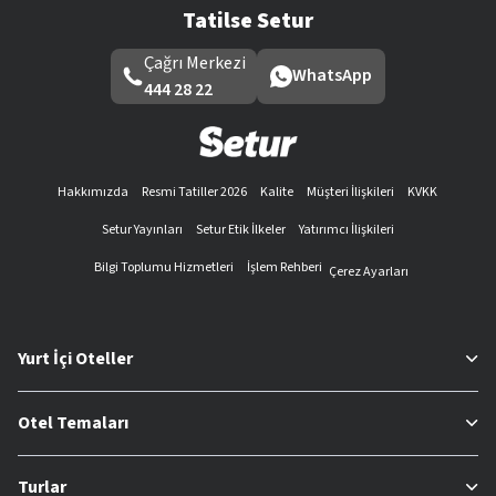
Tatilse Setur
Çağrı Merkezi
WhatsApp
444 28 22
Hakkımızda
Resmi Tatiller 2026
Kalite
Müşteri İlişkileri
KVKK
Setur Yayınları
Setur Etik İlkeler
Yatırımcı İlişkileri
Bilgi Toplumu Hizmetleri
İşlem Rehberi
Çerez Ayarları
Yurt İçi Oteller
Otel Temaları
Turlar