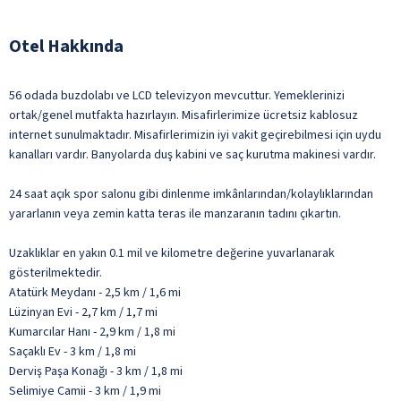
Otel Hakkında
56 odada buzdolabı ve LCD televizyon mevcuttur. Yemeklerinizi
ortak/genel mutfakta hazırlayın. Misafirlerimize ücretsiz kablosuz
internet sunulmaktadır. Misafirlerimizin iyi vakit geçirebilmesi için uydu
kanalları vardır. Banyolarda duş kabini ve saç kurutma makinesi vardır.
24 saat açık spor salonu gibi dinlenme imkânlarından/kolaylıklarından
yararlanın veya zemin katta teras ile manzaranın tadını çıkartın.
Uzaklıklar en yakın 0.1 mil ve kilometre değerine yuvarlanarak
gösterilmektedir.
Atatürk Meydanı - 2,5 km / 1,6 mi
Lüzinyan Evi - 2,7 km / 1,7 mi
Kumarcılar Hanı - 2,9 km / 1,8 mi
Saçaklı Ev - 3 km / 1,8 mi
Derviş Paşa Konağı - 3 km / 1,8 mi
Selimiye Camii - 3 km / 1,9 mi