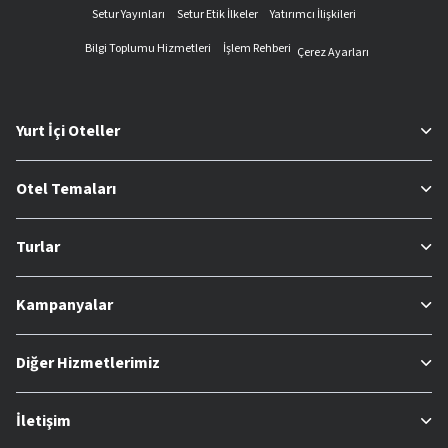
Setur Yayınları
Setur Etik İlkeler
Yatırımcı İlişkileri
Bilgi Toplumu Hizmetleri
İşlem Rehberi
Çerez Ayarları
Yurt İçi Oteller
Otel Temaları
Turlar
Kampanyalar
Diğer Hizmetlerimiz
İletişim