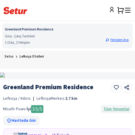
Greenland Premium Residence
Giriş - Çıkış Tarihleri
Yeniden Ara
1 Oda, 2 Yetişkin
Setur
Lefkoşa Otelleri
Greenland Premium Residence
Lefkoşa / Kıbrıs
|
Lefkoşa
Merkez:
2.7
km
3.5
/5
Misafir Puanı
İyi
Tüm Yorumlar
Haritada Gör