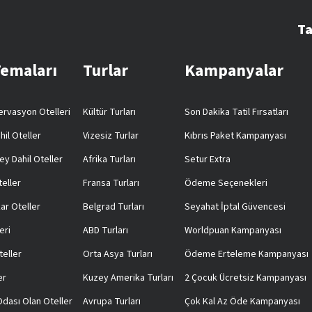
Ta
Temaları
Turlar
Kampanyalar
rvasyon Otelleri
Kültür Turları
Son Dakika Tatil Fırsatları
hil Oteller
Vizesiz Turlar
Kıbrıs Paket Kampanyası
ey Dahil Oteller
Afrika Turları
Setur Extra
teller
Fransa Turları
Ödeme Seçenekleri
ar Oteller
Belgrad Turları
Seyahat İptal Güvencesi
eri
ABD Turları
Worldpuan Kampanyası
teller
Orta Asya Turları
Ödeme Erteleme Kampanyası
er
Kuzey Amerika Turları
2 Çocuk Ücretsiz Kampanyası
 Odası Olan Oteller
Avrupa Turları
Çok Kal Az Öde Kampanyası