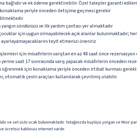
na bağlıdır ve ek ödeme gerektirebilir. Özel talepler garanti edile
u konaklama yeriyle önceden iletişime geçmesi gerekir
edilmektedir
 yangın söndürücü ve ilk yardım çantası yer almaktadır
çocuklar için uygun olmayabilecek açık alanlar bulunmaktadır; he
p ayarlayamayacaklarını teyit etmenizi öneririz
lemleri için misafirlerin varıştan en az 48 saat önce rezervasyon 
 yerine saat 17 sonrasında varış yapacak misafirlerin önceden reze
ını öğrenmek için konaklama yeriyle önceden irtibat kurması gerekli
, otomatik çeviri araçları kullanılarak çevrilmiş olabilir.
labı ve set üstü ocak bulunmaktadır. Yatağınızda kuştüyü yorgan ve Mısır pamu
n ve ücretsiz kablosuz internet vardır.