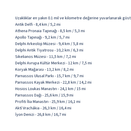
Uzaklıklar en yakın 0.1 mil ve kilometre değerine yuvarlanarak göst
Antik Delfi - 8,4 km / 5,2 mi
Athena Pronaia Tapınağı - 8,5 km / 5,3 mi
Apollo Tapınağı - 9,2 km / 5,7 mi
Delphi Arkeoloji Müzesi - 9,4 km / 5,8 mi
Delphi Antik Tiyatrosu - 10,2 km / 6,3 mi
Sikelianos Müzesi - 11,5 km / 7,2 mi
Delphi Avrupa Kültür Merkezi - 12 km / 7,5 mi
Koryak Mağarası - 13,2 km / 8,2 mi
Parnassos Ulusal Parkı - 15,7 km / 9,7 mi
Parnassos Kayak Merkezi - 22,8 km / 14,2 mi
Hosios Loukas Manastırı - 24,1 km / 15 mi
Parnassos Dağı - 25,6 km / 15,9 mi
Profiti İlia Manastırı - 25,9 km / 16,1 mi
Aktí Vrachákia - 26,3 km / 16,4 mi
İyon Denizi - 26,8 km / 16,7 mi