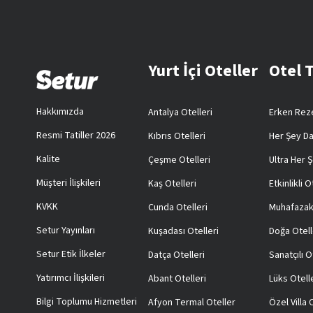
Yurt İçi Oteller
Otel 
Hakkımızda
Antalya Otelleri
Erken Reze
Resmi Tatiller 2026
Kıbrıs Otelleri
Her Şey Da
Kalite
Çeşme Otelleri
Ultra Her Ş
Müşteri İlişkileri
Kaş Otelleri
Etkinlikli O
KVKK
Cunda Otelleri
Muhafazak
Setur Yayınları
Kuşadası Otelleri
Doğa Otell
Setur Etik İlkeler
Datça Otelleri
Sanatçılı O
Yatırımcı İlişkileri
Abant Otelleri
Lüks Otell
Bilgi Toplumu Hizmetleri
Afyon Termal Oteller
Özel Villa