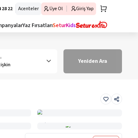
 28 22
Acenteler
Üye Ol
Giriş Yap
mpanyalar
Yaz Fırsatları
SeturKids
ı
Yeniden Ara
tişkin
Haritada Gör