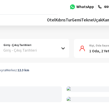
WhatsApp
444
Otel
Kıbrıs
Tur
Gemi
Tekne
Uçak
Ka
Giriş - Çıkış Tarihleri
Kişi, Oda Sayıs
Giriş - Çıkış Tarihleri
1 Oda, 2 Ye
kyra
Merkez:
12.3
km