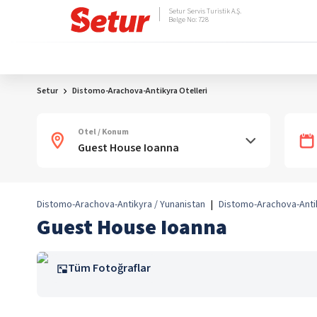
Setur Servis Turistik A.Ş.
Belge No: 728
Setur
Distomo-Arachova-Antikyra Otelleri
Otel / Konum
Distomo-Arachova-Antikyra / Yunanistan
|
Distomo-Arachova-Anti
Guest House Ioanna
Tüm Fotoğraflar