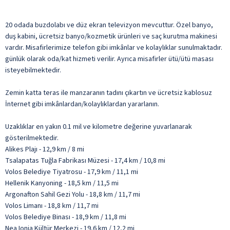
20 odada buzdolabı ve düz ekran televizyon mevcuttur. Özel banyo,
duş kabini, ücretsiz banyo/kozmetik ürünleri ve saç kurutma makinesi
vardır. Misafirlerimize telefon gibi imkânlar ve kolaylıklar sunulmaktadır.
günlük olarak oda/kat hizmeti verilir. Ayrıca misafirler ütü/ütü masası
isteyebilmektedir.
Zemin katta teras ile manzaranın tadını çıkartın ve ücretsiz kablosuz
İnternet gibi imkânlardan/kolaylıklardan yararlanın.
Uzaklıklar en yakın 0.1 mil ve kilometre değerine yuvarlanarak
gösterilmektedir.
Alikes Plajı - 12,9 km / 8 mi
Tsalapatas Tuğla Fabrikası Müzesi - 17,4 km / 10,8 mi
Volos Belediye Tiyatrosu - 17,9 km / 11,1 mi
Hellenik Kanyoning - 18,5 km / 11,5 mi
Argonafton Sahil Gezi Yolu - 18,8 km / 11,7 mi
Volos Limanı - 18,8 km / 11,7 mi
Volos Belediye Binası - 18,9 km / 11,8 mi
Nea Ionia Kültür Merkezi - 19,6 km / 12,2 mi