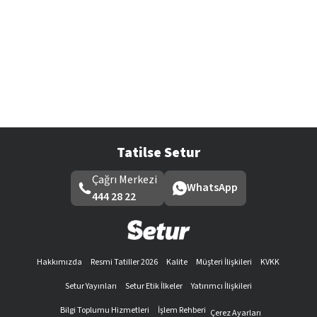
Tatilse Setur
Çağrı Merkezi
WhatsApp
444 28 22
Hakkımızda
Resmi Tatiller 2026
Kalite
Müşteri İlişkileri
KVKK
Setur Yayınları
Setur Etik İlkeler
Yatırımcı İlişkileri
Bilgi Toplumu Hizmetleri
İşlem Rehberi
Çerez Ayarları