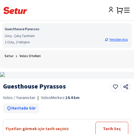
Guesthouse Pyrassos
Giriş - Çıkış Tarihleri
Yeniden Ara
1 Oda, 2 Yetişkin
Setur
Volos Otelleri
Guesthouse Pyrassos
Volos / Yunanistan
|
Volos
Merkez:
14.4
km
Haritada Gör
Fiyatları görmek için tarih seçiniz
Tarih Seç