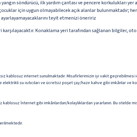
 yangın söndürücü, ilk yardım çantası ve pencere korkulukları yer
çocuklar için uygun olmayabilecek açık alanlar bulunmaktadır; he
p ayarlayamayacaklarını teyit etmenizi öneririz
 karşılayacaktır. Konaklama yeri tarafından sağlanan bilgiler, otoma
z kablosuz internet sunulmaktadır. Misafirlerimizin iyi vakit geçirebilmesi iç
elektrikli su ısıtıcıları ve ücretsiz poşet çay/hazır kahve gibi imkânlar ve k
z kablosuz İnternet gibi imkânlardan/kolaylıklardan yararlanın. Bu otelde mis
erilmektedir.