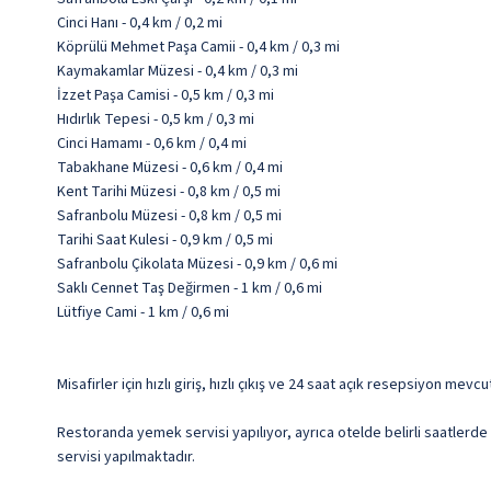
Cinci Hanı - 0,4 km / 0,2 mi
Köprülü Mehmet Paşa Camii - 0,4 km / 0,3 mi
Kaymakamlar Müzesi - 0,4 km / 0,3 mi
İzzet Paşa Camisi - 0,5 km / 0,3 mi
Hıdırlık Tepesi - 0,5 km / 0,3 mi
Cinci Hamamı - 0,6 km / 0,4 mi
Tabakhane Müzesi - 0,6 km / 0,4 mi
Kent Tarihi Müzesi - 0,8 km / 0,5 mi
Safranbolu Müzesi - 0,8 km / 0,5 mi
Tarihi Saat Kulesi - 0,9 km / 0,5 mi
Safranbolu Çikolata Müzesi - 0,9 km / 0,6 mi
Saklı Cennet Taş Değirmen - 1 km / 0,6 mi
Lütfiye Cami - 1 km / 0,6 mi
Misafirler için hızlı giriş, hızlı çıkış ve 24 saat açık resepsiyon mevc
Restoranda yemek servisi yapılıyor, ayrıca otelde belirli saatlerde 
servisi yapılmaktadır.