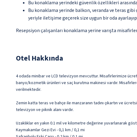
Bu konaklama yerindeki güvenlik özellikleri arasında
Bu konaklama yerinde balkon, veranda ve teras gibi 
yeriyle iletişime geçerek size uygun bir oda ayarlayı
Resepsiyon çalışanları konaklama yerine varışta misafirleri
Otel Hakkında
4 odada minibar ve LCD televizyon mevcuttur. Misafirlerimize ücretsi
banyo/kozmetik ürünleri ve saç kurutma makinesi vardır. Misafirlere 
verilmektedir.
Zemin katta teras ve bahçe ile manzaranın tadını çıkartın ve ücretsi
televizyon ve piknik alanı vardır.
Uzaklıklar en yakın 0.1 mil ve kilometre değerine yuvarlanarak göst
Kaymakamlar Gezi Evi - 0,1 km / 0,1 mi
Safranbolu Eski Çarşı - 0,2 km / 0,1 mi