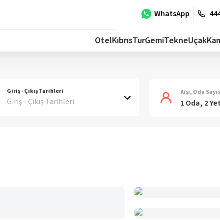
WhatsApp
444
Otel
Kıbrıs
Tur
Gemi
Tekne
Uçak
Ka
Giriş - Çıkış Tarihleri
Kişi, Oda Sayıs
Giriş - Çıkış Tarihleri
1 Oda, 2 Ye