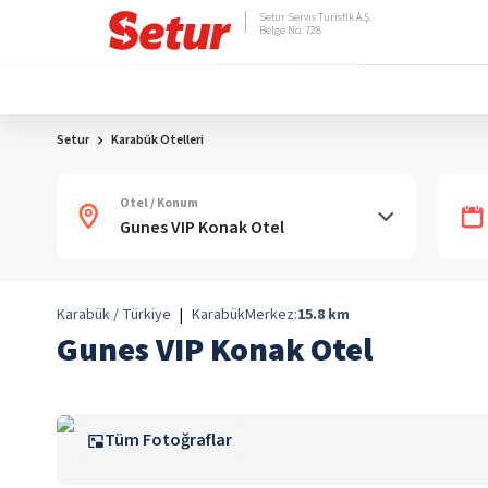
Setur Servis Turistik A.Ş.
Belge No: 728
Setur
Karabük Otelleri
Otel / Konum
Karabük / Türkiye
|
Karabük
Merkez:
15.8
km
Gunes VIP Konak Otel
Tüm Fotoğraflar