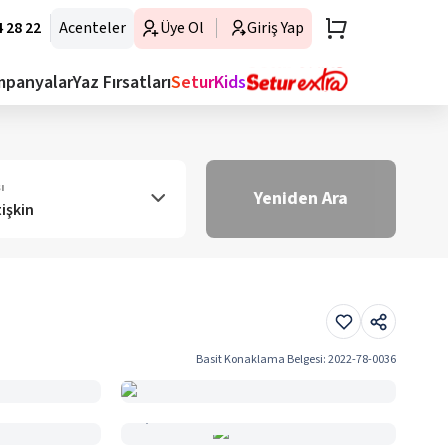
 28 22
Acenteler
Üye Ol
Giriş Yap
mpanyalar
Yaz Fırsatları
SeturKids
ı
Yeniden Ara
tişkin
Basit Konaklama Belgesi
:
2022-78-0036
Haritada Gör