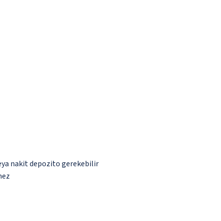
eya nakit depozito gerekebilir
mez