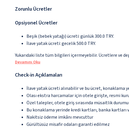
Zorunlu Ücretler
Opsiyonel Ücretler
Beşik (bebek yatağı) ücreti: günlük 300.0 TRY.
İlave yatak ücreti: gecelik 500.0 TRY.
Yukarıdaki liste tüm bilgileri içermeyebilir. Ücretlere ve d
Devamını Oku
Check-in Açıklamaları
İlave yatak ücreti alınabilir ve bu ücret, konaklama y
Olası ekstra harcamalar için otele girişte, resmi kur
Özel talepler, otele giriş sırasında müsaitlik durumu
Bu konaklama yerinde kredi kartları, banka kartları 
Nakitsiz ödeme imkânı mevcuttur
Gürültüsüz misafir odaları garanti edilmez