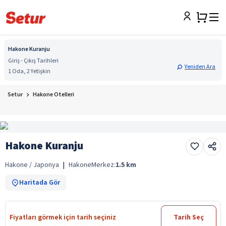
Hakone Kuranju
Giriş - Çıkış Tarihleri
Yeniden Ara
1 Oda, 2 Yetişkin
Setur
Hakone Otelleri
Hakone Kuranju
Hakone / Japonya
|
Hakone
Merkez:
1.5
km
Haritada Gör
Fiyatları görmek için tarih seçiniz
Tarih Seç