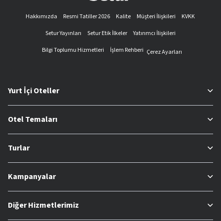
Hakkımızda
Resmi Tatiller 2026
Kalite
Müşteri İlişkileri
KVKK
Setur Yayınları
Setur Etik İlkeler
Yatırımcı İlişkileri
Bilgi Toplumu Hizmetleri
İşlem Rehberi
Çerez Ayarları
Yurt İçi Oteller
Otel Temaları
Turlar
Kampanyalar
Diğer Hizmetlerimiz