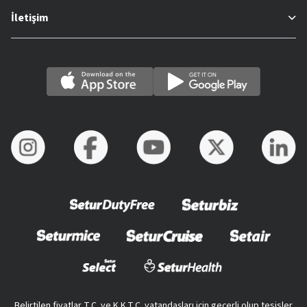
İletişim
Belirtilen fiyatlar T.C. ve K.K.T.C. vatandaşları için geçerli olup tesisler