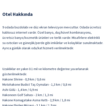
Otel Hakkında
9 odada buzdolabı ve düz ekran televizyon mevcuttur. Odada ücretsiz
kablosuz internet vardır. Özel banyo, duş/küvet kombinasyonu,
ücretsiz banyo/kozmetik ürünleri ve terlik vardır. Misafirlere elektrikli
su ısıtıcıları ve güneşlik/perde gibi imkânlar ve kolaylıklar sunulmaktadır.
Ayrıca günlük olarak oda/kat hizmeti verilmektedir.
Uzaklıklar en yakın 0.1 mil ve kilometre değerine yuvarlanarak
gösterilmektedir.
Hakone Shrine - 0,9 km / 0,6 mi
Motohakone Budist Taş Oymaları - 1,3 km / 0,8 mi
Ashi Gölü - 1,4 km / 0,9 mi
Hakoneen Golf Sahası - 2 km / 1,3 mi
Hakone Komagatake Asma Hattı - 2,9 km / 1,8 mi
Hakone Ekiden Müzesi - 3,1 km / 1,9 mi