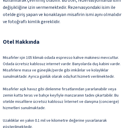
kullanılarak çevrilmiş olabilir. Bu otel, rezervasyonlarda isim
değişikliğine izin vermemektedir. Rezervasyondaki isim ile
otelde giriş yapan ve konaklayan misafirin ismi aynı olmalıdır
ve fotoğraflı kimlik gereklidir.
Otel Hakkında
Misafirler için 105 klimalı odada espresso kahve makinesi mevcuttur.
Odada ücretsiz kablosuz internet vardır. Banyolarda duş kabini vardır.
Misafirlere masa ve güneşlik/perde gibi imkânlar ve kolaylıklar
sunulmaktadır. Ayrıca günlük olarak oda/kat hizmeti verilmektedir.
Misafirler açık havuz gibi dinlenme fırsatlarından yararlanabilir veya
zemin katta teras ve bahçe keyfiyle manzaranın tadını çıkartabilir. Bu
otelde misafilere ücretsiz kablosuz İnternet ve danışma (concierge)
hizmetleri sunulmaktadır.
Uzaklıklar en yakın 0.1 mil ve kilometre değerine yuvarlanarak
gösterilmektedir.