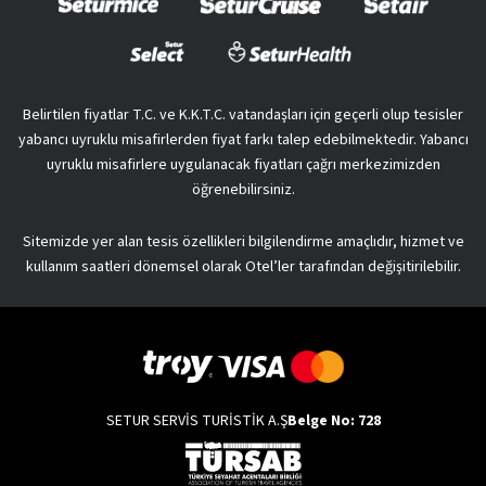
Belirtilen fiyatlar T.C. ve K.K.T.C. vatandaşları için geçerli olup tesisler
yabancı uyruklu misafirlerden fiyat farkı talep edebilmektedir. Yabancı
uyruklu misafirlere uygulanacak fiyatları çağrı merkezimizden
öğrenebilirsiniz.
Sitemizde yer alan tesis özellikleri bilgilendirme amaçlıdır, hizmet ve
kullanım saatleri dönemsel olarak Otel’ler tarafından değişitirilebilir.
SETUR SERVİS TURİSTİK A.Ş
Belge No: 728