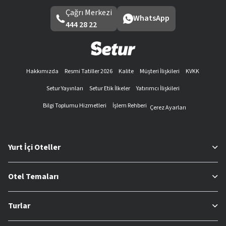
Çağrı Merkezi
WhatsApp
444 28 22
Hakkımızda
Resmi Tatiller 2026
Kalite
Müşteri İlişkileri
KVKK
Setur Yayınları
Setur Etik İlkeler
Yatırımcı İlişkileri
Bilgi Toplumu Hizmetleri
İşlem Rehberi
Çerez Ayarları
Yurt İçi Oteller
Otel Temaları
Turlar