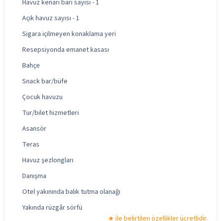
Havuz kenarı barı sayısı - 1
Açık havuz sayısı - 1
Sigara içilmeyen konaklama yeri
Resepsiyonda emanet kasası
Bahçe
Snack bar/büfe
Çocuk havuzu
Tur/bilet hizmetleri
Asansör
Teras
Havuz şezlongları
Danışma
Otel yakınında balık tutma olanağı
Yakında rüzgâr sörfü
ile belirtilen özellikler ücretlidir.