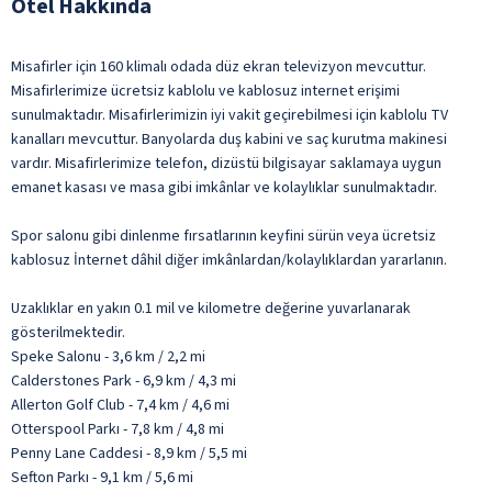
Otel Hakkında
Misafirler için 160 klimalı odada düz ekran televizyon mevcuttur.
Misafirlerimize ücretsiz kablolu ve kablosuz internet erişimi
sunulmaktadır. Misafirlerimizin iyi vakit geçirebilmesi için kablolu TV
kanalları mevcuttur. Banyolarda duş kabini ve saç kurutma makinesi
vardır. Misafirlerimize telefon, dizüstü bilgisayar saklamaya uygun
emanet kasası ve masa gibi imkânlar ve kolaylıklar sunulmaktadır.
Spor salonu gibi dinlenme fırsatlarının keyfini sürün veya ücretsiz
kablosuz İnternet dâhil diğer imkânlardan/kolaylıklardan yararlanın.
Uzaklıklar en yakın 0.1 mil ve kilometre değerine yuvarlanarak
gösterilmektedir.
Speke Salonu - 3,6 km / 2,2 mi
Calderstones Park - 6,9 km / 4,3 mi
Allerton Golf Club - 7,4 km / 4,6 mi
Otterspool Parkı - 7,8 km / 4,8 mi
Penny Lane Caddesi - 8,9 km / 5,5 mi
Sefton Parkı - 9,1 km / 5,6 mi