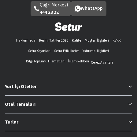
Çağrı Merkezi
WhatsApp
444 28 22
Hakkımızda
Resmi Tatiller 2026
Kalite
Müşteri İlişkileri
KVKK
Setur Yayınları
Setur Etik İlkeler
Yatırımcı İlişkileri
Bilgi Toplumu Hizmetleri
İşlem Rehberi
Çerez Ayarları
Yurt İçi Oteller
Otel Temaları
Turlar