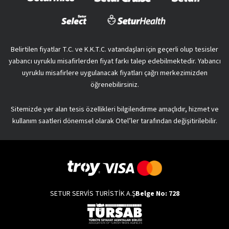
Belirtilen fiyatlar T.C. ve K.K.T.C. vatandaşları için geçerli olup tesisler
yabancı uyruklu misafirlerden fiyat farkı talep edebilmektedir. Yabancı
uyruklu misafirlere uygulanacak fiyatları çağrı merkezimizden
öğrenebilirsiniz.
Sitemizde yer alan tesis özellikleri bilgilendirme amaçlıdır, hizmet ve
kullanım saatleri dönemsel olarak Otel’ler tarafından değişitirilebilir.
SETUR SERVİS TURİSTİK A.Ş
Belge No: 728