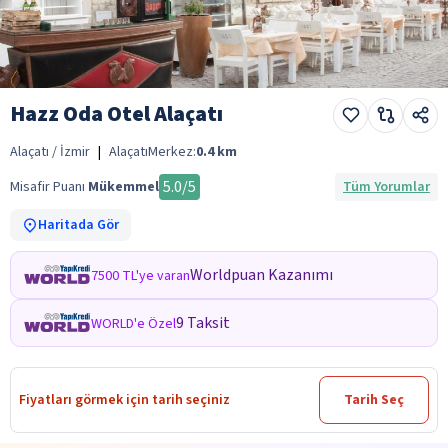
Hazz Oda Otel Alaçatı
Alaçatı / İzmir
|
Alaçatı
Merkez:
0.4
km
5.0
/5
Misafir Puanı
Mükemmel
Tüm Yorumlar
Haritada Gör
Worldpuan Kazanımı
7500 TL'ye varan
9 Taksit
WORLD'e Özel
Fiyatları görmek için tarih seçiniz
Tarih Seç