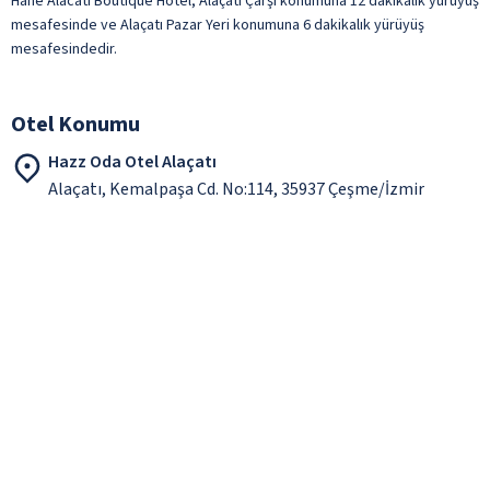
Hane Alacati Boutique Hotel, Alaçatı Çarşı konumuna 12 dakikalık yürüyüş
Türk Kahvesi
mesafesinde ve Alaçatı Pazar Yeri konumuna 6 dakikalık yürüyüş
mesafesindedir.
Yabancı Alkollü İçecek
Yerli Alkollü İçecek
ile belirtilen özellikler ücretlidir.
Otel Konumu
Hazz Oda Otel Alaçatı
Alaçatı, Kemalpaşa Cd. No:114, 35937 Çeşme/İzmir