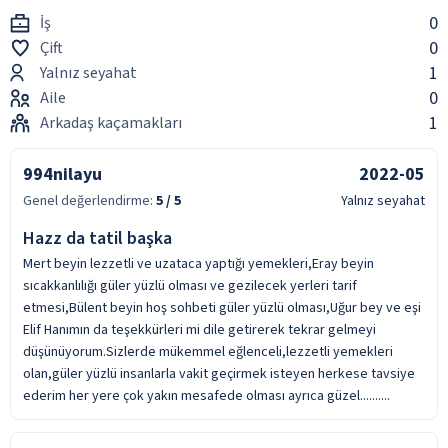
0
İş
0
Çift
1
Yalnız seyahat
0
Aile
1
Arkadaş kaçamakları
994nilayu
2022-05
Genel değerlendirme:
5
/ 5
Yalnız seyahat
Hazz da tatil başka
Mert beyin lezzetli ve uzataca yaptığı yemekleri,Eray beyin
sıcakkanlılığı güler yüzlü olması ve gezilecek yerleri tarif
etmesi,Bülent beyin hoş sohbeti güler yüzlü olması,Uğur bey ve eşi
Elif Hanımın da teşekkürleri mi dile getirerek tekrar gelmeyi
düşünüyorum.Sizlerde mükemmel eğlenceli,lezzetli yemekleri
olan,güler yüzlü insanlarla vakit geçirmek isteyen herkese tavsiye
ederim her yere çok yakın mesafede olması ayrıca güzel..........