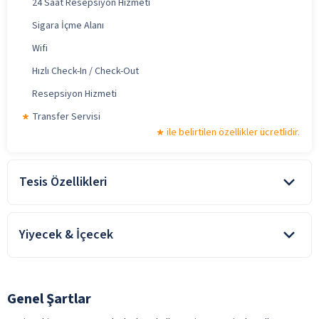
24 Saat Resepsiyon Hizmeti
Sigara İçme Alanı
Wifi
Hızlı Check-In / Check-Out
Resepsiyon Hizmeti
Transfer Servisi
ile belirtilen özellikler ücretlidir.
Tesis Özellikleri
Lobi
Yiyecek & İçecek
Teras
Oda kahvaltı konaklamalarda, kahvaltı konsepte dahildir. Tesiste
alınan diğer yiyecek ve içecekler ücretlidir.
Genel Şartlar
Serpme Kahvaltı