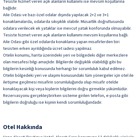
Tesiste hizmet veren açık alanların kullanımı ise mevsim koşullarına
A La Carte Restoran
bağlıdır.
Bar
Aile Odası ve bazı özel odalar dışında yapılacak 2+2 ve 3+1
konaklamalarda, odalarda sıkışıklık olabilir. Müsaitlik doğrultusunda
Cafe Bar
odalara verilecek ek yataklar ise mevcut yatak konforunda olmayabilir.
Cafe Türk
Tesiste hizmet veren açık alanların kullanımı mevsim koşullarına bağlı.
Aile Odası gibi özel odalarda konaklama yapan misafirlerden biri
Enerji İçecekleri
tesisten erken ayrıldığında ücret iadesi yapılmaz.
Lounge Bar
Otelin konumu, harita üzerindeki yeri ve bölgedeki diğer merkezlere
olan mesafesi bilgi amaçlıdır. Bilgilerde değişiklik olabildiği gibi bu
Nargile
bilgilerin kesinliği konusunda herhangi bir sorumluluk kabul edilmez.
Oda Servisi
Otelin bölgedeki yeri ve ulaşımı konusundaki tüm yönergeler için otel ile
iletişime geçilmesi misafirin sorumluluğunda olup misafir otelde
Premium Yabancı İçecekler
konaklayacak kişi veya kişilerin bilgilerini doğru girmekle yükümlüdür.
Premium Yerli ve Yabancı İçecekler
Rezervasyonu gerçekleştirirken sisteme girilen telefon, e-posta gibi
bilgilerin doğruluğu ise kişinin kendi sorumluluğundadır.
Restoran
Şişeli İçecekler
Snack Restoran
Otel Hakkında
Taze Sıkılmış Meyve Suları