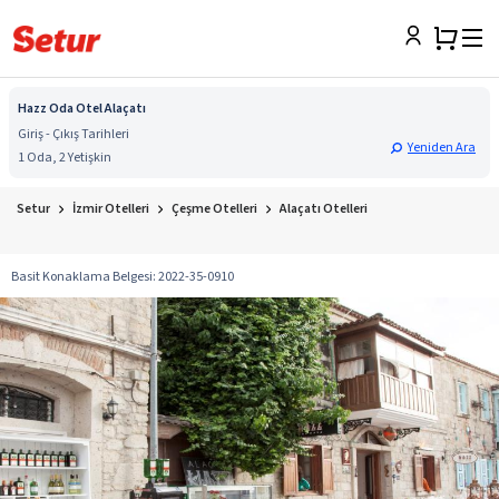
Hazz Oda Otel Alaçatı
Giriş - Çıkış Tarihleri
Yeniden Ara
1 Oda, 2 Yetişkin
Setur
İzmir Otelleri
Çeşme Otelleri
Alaçatı Otelleri
Basit Konaklama Belgesi
:
2022-35-0910