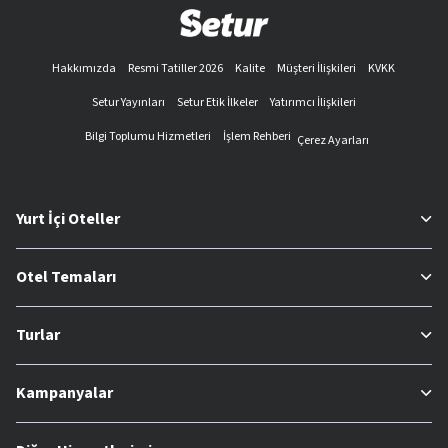
Hakkımızda
Resmi Tatiller 2026
Kalite
Müşteri İlişkileri
KVKK
Setur Yayınları
Setur Etik İlkeler
Yatırımcı İlişkileri
Bilgi Toplumu Hizmetleri
İşlem Rehberi
Çerez Ayarları
Yurt İçi Oteller
Otel Temaları
Turlar
Kampanyalar