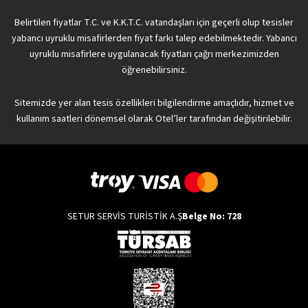
Belirtilen fiyatlar T.C. ve K.K.T.C. vatandaşları için geçerli olup tesisler
yabancı uyruklu misafirlerden fiyat farkı talep edebilmektedir. Yabancı
uyruklu misafirlere uygulanacak fiyatları çağrı merkezimizden
öğrenebilirsiniz.
Sitemizde yer alan tesis özellikleri bilgilendirme amaçlıdır, hizmet ve
kullanım saatleri dönemsel olarak Otel’ler tarafından değişitirilebilir.
SETUR SERVİS TURİSTİK A.Ş
Belge No: 728