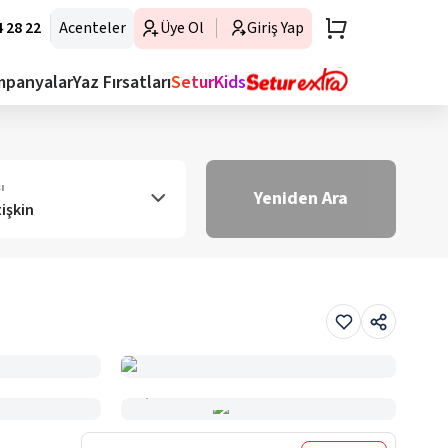
 28 22
Acenteler
Üye Ol
Giriş Yap
mpanyalar
Yaz Fırsatları
SeturKids
ı
Yeniden Ara
tişkin
Haritada Gör