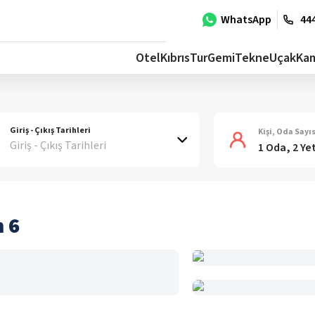
WhatsApp
444
Otel
Kıbrıs
Tur
Gemi
Tekne
Uçak
Ka
Giriş - Çıkış Tarihleri
Kişi, Oda Sayıs
Giriş - Çıkış Tarihleri
1 Oda, 2 Ye
 6