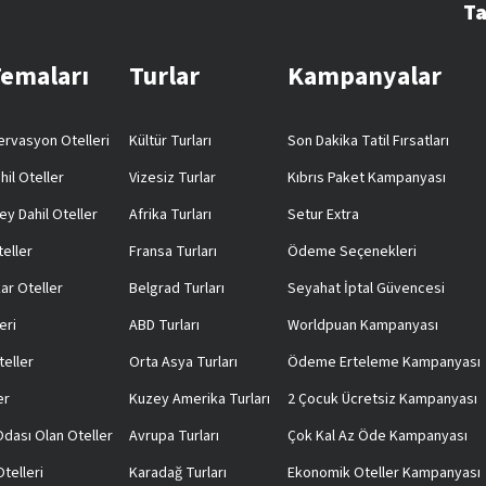
Ta
Temaları
Turlar
Kampanyalar
rvasyon Otelleri
Kültür Turları
Son Dakika Tatil Fırsatları
hil Oteller
Vizesiz Turlar
Kıbrıs Paket Kampanyası
ey Dahil Oteller
Afrika Turları
Setur Extra
teller
Fransa Turları
Ödeme Seçenekleri
ar Oteller
Belgrad Turları
Seyahat İptal Güvencesi
eri
ABD Turları
Worldpuan Kampanyası
teller
Orta Asya Turları
Ödeme Erteleme Kampanyası
er
Kuzey Amerika Turları
2 Çocuk Ücretsiz Kampanyası
 Odası Olan Oteller
Avrupa Turları
Çok Kal Az Öde Kampanyası
telleri
Karadağ Turları
Ekonomik Oteller Kampanyası