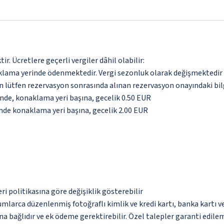
. Ücretlere geçerli vergiler dâhil olabilir:
aklama yerinde ödenmektedir. Vergi sezonluk olarak değişmektedir
için lütfen rezervasyon sonrasında alınan rezervasyon onayındaki bil
inde, konaklama yeri başına, gecelik 0.50 EUR
inde konaklama yeri başına, gecelik 2.00 EUR
eri politikasına göre değişiklik gösterebilir
umlarca düzenlenmiş fotoğraflı kimlik ve kredi kartı, banka kartı v
na bağlıdır ve ek ödeme gerektirebilir. Özel talepler garanti edile