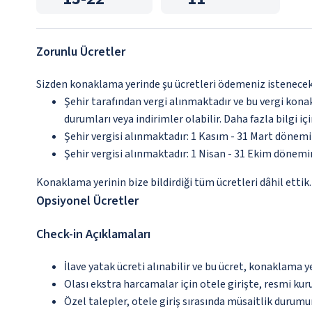
Zorunlu Ücretler
Sizden konaklama yerinde şu ücretleri ödemeniz istenecektir
Şehir tarafından vergi alınmaktadır ve bu vergi kon
durumları veya indirimler olabilir. Daha fazla bilgi 
Şehir vergisi alınmaktadır: 1 Kasım - 31 Mart dönem
Şehir vergisi alınmaktadır: 1 Nisan - 31 Ekim dönem
Konaklama yerinin bize bildirdiği tüm ücretleri dâhil ettik.
Opsiyonel Ücretler
Check-in Açıklamaları
İlave yatak ücreti alınabilir ve bu ücret, konaklama y
Olası ekstra harcamalar için otele girişte, resmi kur
Özel talepler, otele giriş sırasında müsaitlik durumu