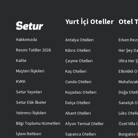
Yurt İçi Oteller
Otel 
Hakkımızda
Antalya Otelleri
Erken Reze
Resmi Tatiller 2026
Kıbrıs Otelleri
Her Şey Da
Kalite
Çeşme Otelleri
Ultra Her Ş
Müşteri İlişkileri
Kaş Otelleri
Etkinlikli O
KVKK
Cunda Otelleri
Muhafazak
Setur Yayınları
Kuşadası Otelleri
Doğa Otell
Setur Etik İlkeler
Datça Otelleri
Sanatçılı O
Yatırımcı İlişkileri
Abant Otelleri
Lüks Otell
Bilgi Toplumu Hizmetleri
Afyon Termal Oteller
Özel Villa
İşlem Rehberi
Sapanca Otelleri
Bungalov O