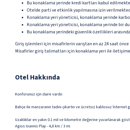
Bu konaklama yerinde kredi kartları kabul edilmekte
Otelde parti ve etkinlik yapılmasına izin verilmekted
Konaklama yeri yöneticisi, konaklama yerinde karbon
Konaklama yeri yöneticisi, konaklama yerinde bir d
Bu konaklama yerindeki güvenlik özellikleri arasında
Giriş işlemleri için misafirlerin varıştan en az 24 saat ön
Misafirler giriş talimatları için konaklama yeri ile iletişi
Otel Hakkında
Konforunuz için daire vardır.
Bahçe ile manzaranın tadını çıkartın ve ücretsiz kablosuz İnternet g
Uzaklıklar en yakın 0.1 mil ve kilometre değerine yuvarlanarak göst
Agios Ioannis Plajı - 4,8 km / 3 mi