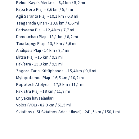
Pelion Kayak Merkezi - 8,4 km / 5,2 mi
Papa Nero Plajı - 8,6 km / 5,4 mi
Agii Saranta Plajı - 10,1 km / 6,3 mi
Tsagarada Çınarı - 10,6 km / 6,6 mi
Parisaena Plajı - 12,4 km / 7,7 mi
Damouchari Plajı - 13,1 km / 8,2 mi
Tourkopigi Plajı - 13,8 km / 8,6 mi
Análipsis Plajı - 14 km / 8,7 mi
Elítsa Plajı - 15 km / 9,3 mi
Fakístra - 15,3 km / 9,5 mi
Zagora Tarihi Kütüphanesi - 15,4 km / 9,6 mi
Mylopotamos Plajı - 16,5 km / 10,2 mi
Popotech Atölyesi - 17,8 km / 11,1 mi
Fakistra Plajı - 19 km / 11,8 mi
En yakın havaalanları:
Volos (VOL) - 82,9 km / 51,5 mi
Skiathos (JSI-Skiathos Adası Ulusal) - 241,5 km / 150,1 mi