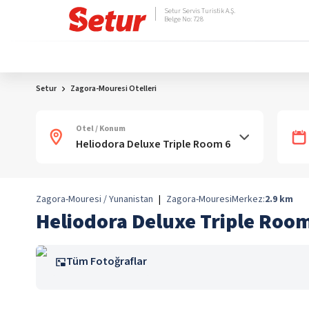
Setur Servis Turistik A.Ş.
Belge No: 728
Setur
Zagora-Mouresi Otelleri
Otel / Konum
Zagora-Mouresi / Yunanistan
|
Zagora-Mouresi
Merkez:
2.9
km
Heliodora Deluxe Triple Room
Tüm Fotoğraflar