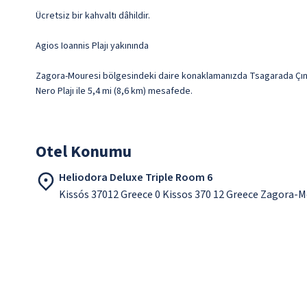
Ücretsiz bir kahvaltı dâhildir.
Agios Ioannis Plajı yakınında
Zagora-Mouresi bölgesindeki daire konaklamanızda Tsagarada Çınarı 
Nero Plajı ile 5,4 mi (8,6 km) mesafede.
Otel Konumu
Heliodora Deluxe Triple Room 6
Kissós 37012 Greece 0 Kissos 370 12 Greece Zagora-M