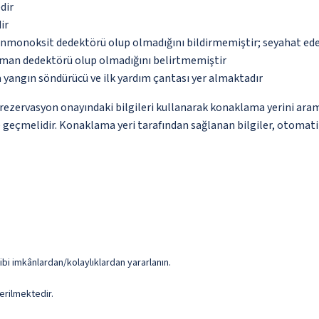
dir
ir
monoksit dedektörü olup olmadığını bildirmemiştir; seyahat ederke
uman dedektörü olup olmadığını belirtmemiştir
 yangın söndürücü ve ilk yardım çantası yer almaktadır
ce rezervasyon onayındaki bilgileri kullanarak konaklama yerini ara
me geçmelidir. Konaklama yeri tarafından sağlanan bilgiler, otomatik 
ibi imkânlardan/kolaylıklardan yararlanın.
erilmektedir.