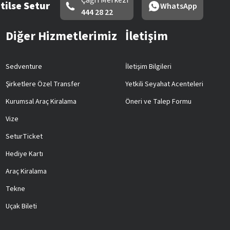
Çağrı Merkezi
tilse Setur
WhatsApp
444 28 22
Diğer Hizmetlerimiz
İletişim
Sedventure
İletişim Bilgileri
Şirketlere Özel Transfer
Yetkili Seyahat Acenteleri
Kurumsal Araç Kiralama
Öneri ve Talep Formu
Vize
SeturTicket
Hediye Kartı
Araç Kiralama
Tekne
Uçak Bileti