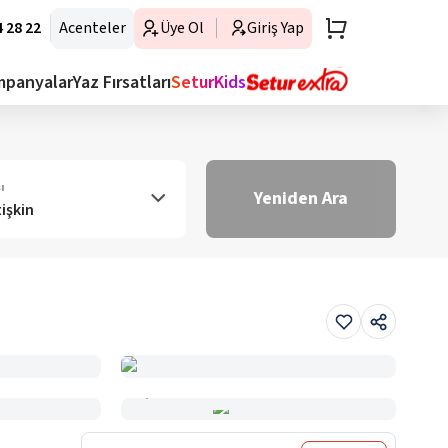
 28 22
Acenteler
Üye Ol
Giriş Yap
mpanyalar
Yaz Fırsatları
SeturKids
ı
Yeniden Ara
tişkin
Haritada Gör