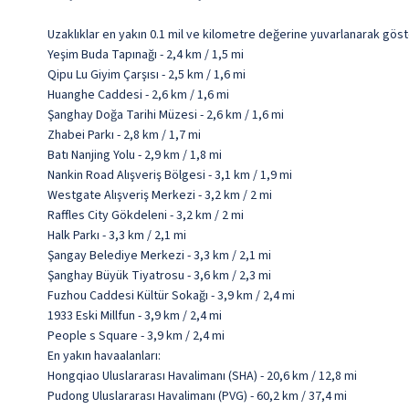
Uzaklıklar en yakın 0.1 mil ve kilometre değerine yuvarlanarak göst
Yeşim Buda Tapınağı - 2,4 km / 1,5 mi
Qipu Lu Giyim Çarşısı - 2,5 km / 1,6 mi
Huanghe Caddesi - 2,6 km / 1,6 mi
Şanghay Doğa Tarihi Müzesi - 2,6 km / 1,6 mi
Zhabei Parkı - 2,8 km / 1,7 mi
Batı Nanjing Yolu - 2,9 km / 1,8 mi
Nankin Road Alışveriş Bölgesi - 3,1 km / 1,9 mi
Westgate Alışveriş Merkezi - 3,2 km / 2 mi
Raffles City Gökdeleni - 3,2 km / 2 mi
Halk Parkı - 3,3 km / 2,1 mi
Şangay Belediye Merkezi - 3,3 km / 2,1 mi
Şanghay Büyük Tiyatrosu - 3,6 km / 2,3 mi
Fuzhou Caddesi Kültür Sokağı - 3,9 km / 2,4 mi
1933 Eski Millfun - 3,9 km / 2,4 mi
People s Square - 3,9 km / 2,4 mi
En yakın havaalanları:
Hongqiao Uluslararası Havalimanı (SHA) - 20,6 km / 12,8 mi
Pudong Uluslararası Havalimanı (PVG) - 60,2 km / 37,4 mi