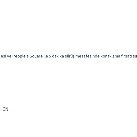
esi ve People s Square ile 5 dakika sürüş mesafesinde konaklama fırsatı sunu
i CN