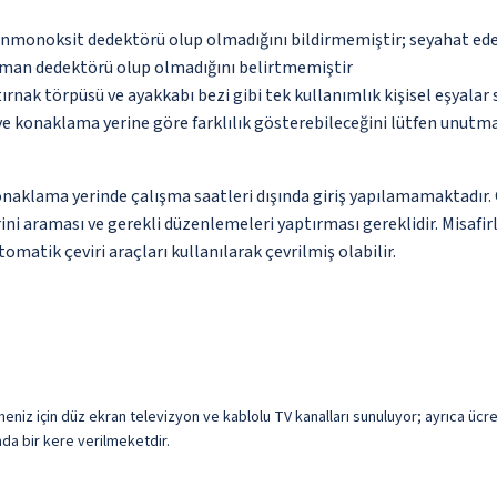
monoksit dedektörü olup olmadığını bildirmemiştir; seyahat ederke
uman dedektörü olup olmadığını belirtmemiştir
 tırnak törpüsü ve ayakkabı bezi gibi tek kullanımlık kişisel eşyal
 ve konaklama yerine göre farklılık gösterebileceğini lütfen unutm
lama yerinde çalışma saatleri dışında giriş yapılamamaktadır. Giri
i araması ve gerekli düzenlemeleri yaptırması gereklidir. Misafirle
omatik çeviri araçları kullanılarak çevrilmiş olabilir.
rmeniz için düz ekran televizyon ve kablolu TV kanalları sunuluyor; ayrıca ücr
da bir kere verilmeketdir.