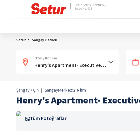
Setur Servis Turistik A.Ş.
Belge No: 728
Setur
Şangay Otelleri
Otel / Konum
Şangay / Çin
|
Şangay
Merkez:
2.6
km
Henry's Apartment- Executiv
Tüm Fotoğraflar