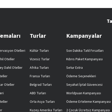
Ta
Temaları
Turlar
Kampanyalar
rvasyon Otelleri
Kültür Turları
Son Dakika Tatil Fırsatları
hil Oteller
Vizesiz Turlar
Kıbrıs Paket Kampanyası
ey Dahil Oteller
Afrika Turları
Setur Extra
teller
Fransa Turları
Ödeme Seçenekleri
ar Oteller
Belgrad Turları
Seyahat İptal Güvencesi
eri
ABD Turları
Worldpuan Kampanyası
teller
Orta Asya Turları
Ödeme Erteleme Kampanyası
er
Kuzey Amerika Turları
2 Çocuk Ücretsiz Kampanyası