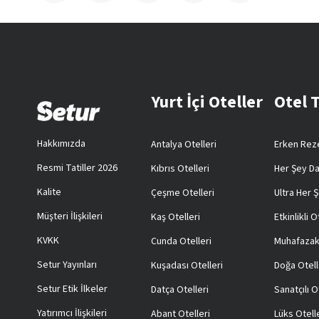
Yurt İçi Oteller
Otel 
Hakkımızda
Antalya Otelleri
Erken Reze
Resmi Tatiller 2026
Kıbrıs Otelleri
Her Şey Da
Kalite
Çeşme Otelleri
Ultra Her Ş
Müşteri İlişkileri
Kaş Otelleri
Etkinlikli O
KVKK
Cunda Otelleri
Muhafazak
Setur Yayınları
Kuşadası Otelleri
Doğa Otell
Setur Etik İlkeler
Datça Otelleri
Sanatçılı O
Yatırımcı İlişkileri
Abant Otelleri
Lüks Otell