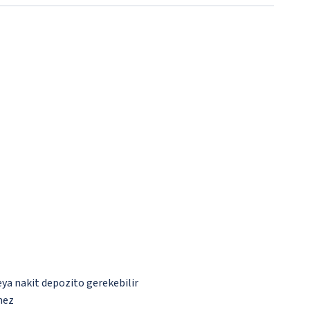
eya nakit depozito gerekebilir
mez