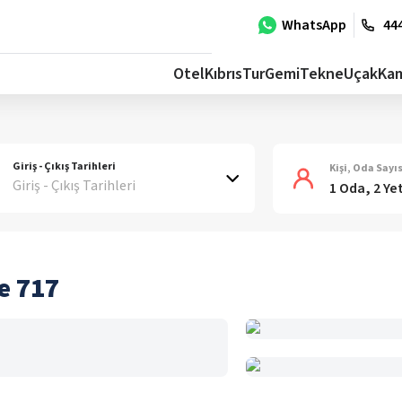
WhatsApp
444
Otel
Kıbrıs
Tur
Gemi
Tekne
Uçak
Ka
Giriş - Çıkış Tarihleri
Kişi, Oda Sayıs
Giriş - Çıkış Tarihleri
1 Oda, 2 Ye
e 717