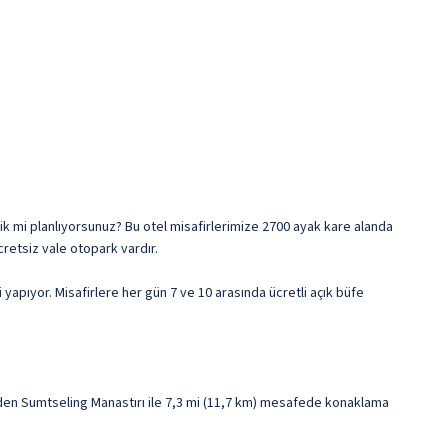
lik mi planlıyorsunuz? Bu otel misafirlerimize 2700 ayak kare alanda
cretsiz vale otopark vardır.
yapıyor. Misafirlere her gün 7 ve 10 arasında ücretli açık büfe
nden Sumtseling Manastırı ile 7,3 mi (11,7 km) mesafede konaklama