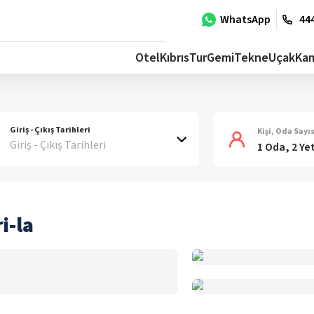
WhatsApp
444
Otel
Kıbrıs
Tur
Gemi
Tekne
Uçak
Ka
Giriş - Çıkış Tarihleri
Kişi, Oda Sayıs
Giriş - Çıkış Tarihleri
1 Oda, 2 Ye
i-la