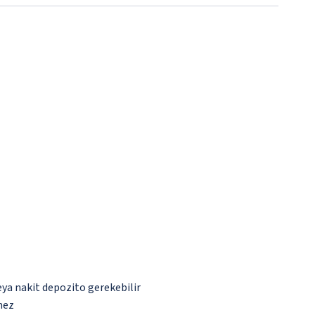
eya nakit depozito gerekebilir
mez