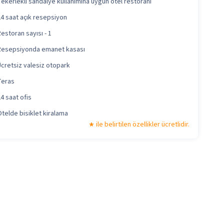
Tekerlekli sandalye kullanımına uygun otel restoranı
24 saat açık resepsiyon
Restoran sayısı - 1
Resepsiyonda emanet kasası
Ücretsiz valesiz otopark
Teras
24 saat ofis
Otelde bisiklet kiralama
ile belirtilen özellikler ücretlidir.