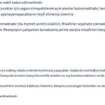
ve nakit kabul edilmektedir
çocuklar için uygun olmayabilecek açık alanlar bulunmaktadır; he
p ayarlayamayacaklarını teyit etmenizi öneririz
unmaktadır (bu hizmet ücretli olabilir). Misafirler seyahate çıkmad
ir. Resepsiyon çalışanları konaklama yerine varışta misafirleri kar
kore edilmiş odada evlerinin konforunu yaşayabilir. Odalarda özel balkon bul
 Özel banyoda ücretsiz banyo/kozmetik ürünleri ve saç kurutma makinesi vardır.
isafirlere ücretsiz kablosuz İnternet, danışma (concierge) hizmetleri ve at
erilmektedir.