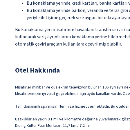
Bu konaklama yerinde kredi kartları, banka kartları 
Bu konaklama yerinde balkon, veranda ve teras gibi 
yeriyle iletişime geçerek size uygun bir oda ayarlayı
Bu konaklama yeri misafirlere havaalanı transfer servisi s
kullanarak varış ayrıntılarını konaklama yerine bildirmelid
otomatik çeviri araçları kullanılarak çevrilmiş olabilir.
Otel Hakkında
Misafirler minibar ve düz ekran televizyon bulunan 106 ayrı ayrı de
Misafirlerimizin iyi vakit geçirebilmesi için uydu kanalları vardır.
Tam donanımlı spa misafirlerimize hizmet vermektedir. Bu otelde m
Uzaklıklar en yakın 0.1 mil ve kilometre değerine yuvarlanarak göst
Diqing Kültür Fuar Merkezi - 11,7 km / 7,2 mi