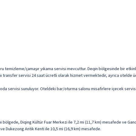
e kuru temizleme/çamaşır yıkama servisi mevcuttur. Deqin bölgesinde bir etkin
ı transfer servisi 24 saat ücretli olarak hizmet vermektedir, ayrıca otelde ü
oda servisi sunuluyor. Oteldeki bar/oturma salonu misafirlere içecek servisi 
ihi bölgede, Diqing Kültür Fuar Merkezi ile 7,2 mi (11,7 km) mesafede ve Ga
km) ve Dukezong Antik Kenti ile 10,5 mi (16,9 km) mesafede.