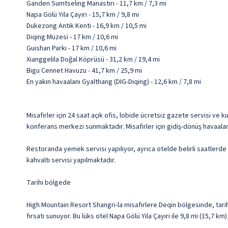
Ganden Sumtseling Manastırı - 11,7 km / 7,3 mi
Napa Gölü Yila Çayırı - 15,7 km / 9,8 mi
Dukezong Antik Kenti - 16,9 km / 10,5 mi
Diqing Müzesi - 17 km / 10,6 mi
Guishan Parkı - 17 km / 10,6 mi
Xianggelila Doğal Köprüsü - 31,2 km / 19,4 mi
Bigu Cennet Havuzu - 41,7 km / 25,9 mi
En yakın havaalanı Gyalthang (DIG-Diqing) - 12,6 km / 7,8 mi
Misafirler için 24 saat açık ofis, lobide ücretsiz gazete servisi v
konferans merkezi sunmaktadır. Misafirler için gidiş-dönüş havaalan
Restoranda yemek servisi yapılıyor, ayrıca otelde belirli saatlerde 
kahvaltı servisi yapılmaktadır.
Tarihi bölgede
High Mountain Resort Shangri-la misafirlere Deqin bölgesinde, tar
fırsatı sunuyor. Bu lüks otel Napa Gölü Yila Çayırı ile 9,8 mi (15,7 