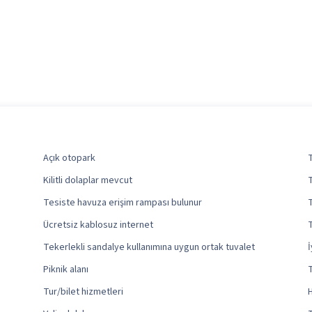
Açık otopark
T
Kilitli dolaplar mevcut
Tesiste havuza erişim rampası bulunur
Ücretsiz kablosuz internet
Tekerlekli sandalye kullanımına uygun ortak tuvalet
İ
Piknik alanı
Tur/bilet hizmetleri
H