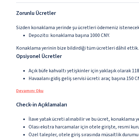
Zorunlu Ücretler
Sizden konaklama yerinde şu ücretleri ödemeniz istenecektir
Depozito: konaklama başına 1000 CNY.
Konaklama yerinin bize bildirdiği tüm ücretleri dâhil ettik.
Opsiyonel Ücretler
Açık büfe kahvaltı yetişkinler için yaklaşık olarak 11
Havaalanı gidiş geliş servisi ücreti: araç başına 150 C
Devamını Oku
Check-in Açıklamaları
İlave yatak ücreti alınabilir ve bu ücret, konaklama y
Olası ekstra harcamalar için otele girişte, resmi kur
Özel talepler, otele giriş sırasında müsaitlik durumu