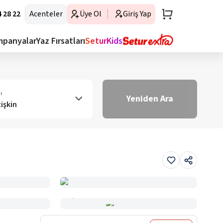
 28 22
Acenteler
Üye Ol
Giriş Yap
mpanyalar
Yaz Fırsatları
SeturKids
ı
Yeniden Ara
tişkin
Haritada Gör