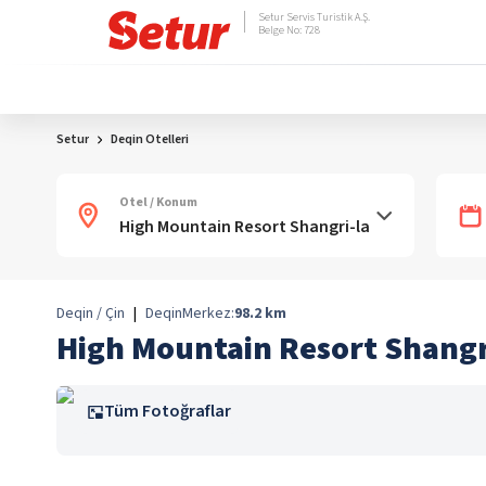
Setur Servis Turistik A.Ş.
Belge No: 728
Setur
Deqin Otelleri
Otel / Konum
Deqin / Çin
|
Deqin
Merkez:
98.2
km
High Mountain Resort Shangr
Tüm Fotoğraflar