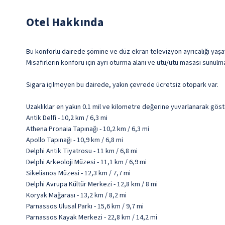
Otel Hakkında
Bu konforlu dairede şömine ve düz ekran televizyon ayrıcalığı yaşayı
Misafirlerin konforu için ayrı oturma alanı ve ütü/ütü masası sunulm
Sigara içilmeyen bu dairede, yakın çevrede ücretsiz otopark var.
Uzaklıklar en yakın 0.1 mil ve kilometre değerine yuvarlanarak göst
Antik Delfi - 10,2 km / 6,3 mi
Athena Pronaia Tapınağı - 10,2 km / 6,3 mi
Apollo Tapınağı - 10,9 km / 6,8 mi
Delphi Antik Tiyatrosu - 11 km / 6,8 mi
Delphi Arkeoloji Müzesi - 11,1 km / 6,9 mi
Sikelianos Müzesi - 12,3 km / 7,7 mi
Delphi Avrupa Kültür Merkezi - 12,8 km / 8 mi
Koryak Mağarası - 13,2 km / 8,2 mi
Parnassos Ulusal Parkı - 15,6 km / 9,7 mi
Parnassos Kayak Merkezi - 22,8 km / 14,2 mi