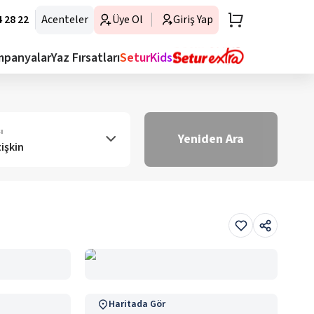
 28 22
Acenteler
Üye Ol
Giriş Yap
mpanyalar
Yaz Fırsatları
SeturKids
ı
Yeniden Ara
tişkin
Haritada Gör