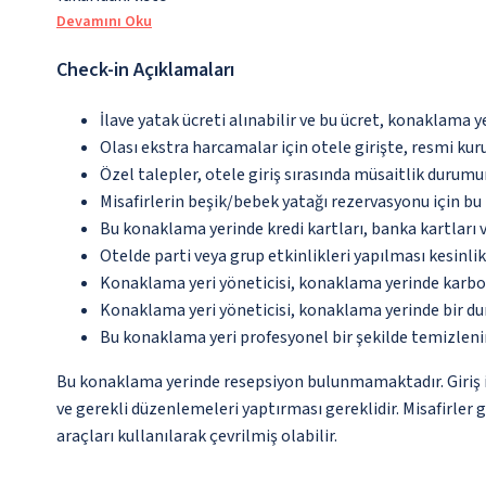
Devamını Oku
Check-in Açıklamaları
İlave yatak ücreti alınabilir ve bu ücret, konaklama y
Olası ekstra harcamalar için otele girişte, resmi kur
Özel talepler, otele giriş sırasında müsaitlik durumu
Misafirlerin beşik/bebek yatağı rezervasyonu için b
Bu konaklama yerinde kredi kartları, banka kartları 
Otelde parti veya grup etkinlikleri yapılması kesinlik
Konaklama yeri yöneticisi, konaklama yerinde karbon
Konaklama yeri yöneticisi, konaklama yerinde bir d
Bu konaklama yeri profesyonel bir şekilde temizleni
Bu konaklama yerinde resepsiyon bulunmamaktadır. Giriş iş
ve gerekli düzenlemeleri yaptırması gereklidir. Misafirler 
araçları kullanılarak çevrilmiş olabilir.