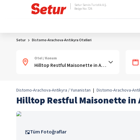
Setur Servis Turistik A.Ş.
Belge No: 728
Setur
Distomo-Arachova-Antikyra Otelleri
Otel / Konum
Distomo-Arachova-Antikyra / Yunanistan
|
Distomo-Arachova-Anti
Hilltop Restful Maisonette in
Tüm Fotoğraflar