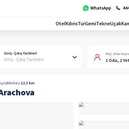
WhatsApp
444
Otel
Kıbrıs
Tur
Gemi
Tekne
Uçak
Ka
Giriş - Çıkış Tarihleri
Kişi, Oda Sayıs
Giriş - Çıkış Tarihleri
1 Oda, 2 Ye
kyra
Merkez:
12.3
km
 Arachova