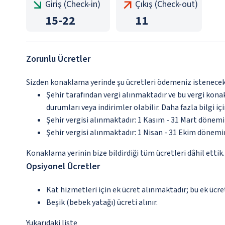
Giriş (Check-in)
Çıkış (Check-out)
15
-
22
11
Zorunlu Ücretler
Sizden konaklama yerinde şu ücretleri ödemeniz istenecektir
Şehir tarafından vergi alınmaktadır ve bu vergi kon
durumları veya indirimler olabilir. Daha fazla bilgi 
Şehir vergisi alınmaktadır: 1 Kasım - 31 Mart dönem
Şehir vergisi alınmaktadır: 1 Nisan - 31 Ekim dönem
Konaklama yerinin bize bildirdiği tüm ücretleri dâhil ettik.
Opsiyonel Ücretler
Kat hizmetleri için ek ücret alınmaktadır; bu ek ücr
Beşik (bebek yatağı) ücreti alınır.
Yukarıdaki liste