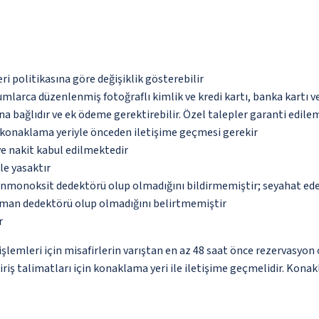
eri politikasına göre değişiklik gösterebilir
umlarca düzenlenmiş fotoğraflı kimlik ve kredi kartı, banka kartı v
na bağlıdır ve ek ödeme gerektirebilir. Özel talepler garanti edile
u konaklama yeriyle önceden iletişime geçmesi gerekir
ve nakit kabul edilmektedir
le yasaktır
monoksit dedektörü olup olmadığını bildirmemiştir; seyahat ederke
uman dedektörü olup olmadığını belirtmemiştir
r
lemleri için misafirlerin varıştan en az 48 saat önce rezervasyon 
giriş talimatları için konaklama yeri ile iletişime geçmelidir. Kona