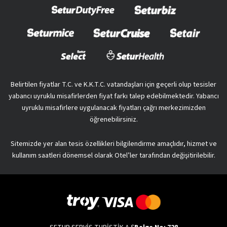
Belirtilen fiyatlar T.C. ve K.K.T.C. vatandaşları için geçerli olup tesisler
yabancı uyruklu misafirlerden fiyat farkı talep edebilmektedir. Yabancı
uyruklu misafirlere uygulanacak fiyatları çağrı merkezimizden
öğrenebilirsiniz.
Sitemizde yer alan tesis özellikleri bilgilendirme amaçlıdır, hizmet ve
kullanım saatleri dönemsel olarak Otel’ler tarafından değişitirilebilir.