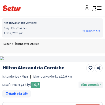
Hilton Alexandria Corniche
Giriş - Çıkış Tarihleri
Yeniden Ara
1 Oda, 2 Yetişkin
Setur
İskenderiye Otelleri
Hilton Alexandria Corniche
İskenderiye / Mısır
|
İskenderiye
Merkez:
10.9
km
4.0
/5
Misafir Puanı
Çok iyi
Tüm Yorumlar
Haritada Gör