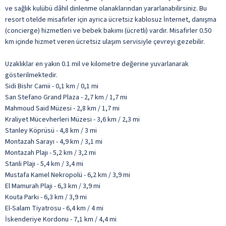
ve sağlık kulübü dâhil dinlenme olanaklarından yararlanabilirsiniz. Bu
resort otelde misafirler için ayrıca ücretsiz kablosuz İnternet, danışma
(concierge) hizmetleri ve bebek bakımı (ücretli) vardır. Misafirler 0.50
km içinde hizmet veren ücretsiz ulaşım servisiyle çevreyi gezebilir.
Uzaklıklar en yakın 0.1 mil ve kilometre değerine yuvarlanarak
gösterilmektedir.
Sidi Bishr Camii - 0,1 km / 0,1 mi
San Stefano Grand Plaza - 2,7 km / 1,7 mi
Mahmoud Said Müzesi - 2,8 km / 1,7 mi
Kraliyet Mücevherleri Müzesi - 3,6 km / 2,3 mi
Stanley Köprüsü - 4,8 km / 3 mi
Montazah Sarayı - 4,9 km / 3,1 mi
Montazah Plajı - 5,2 km / 3,2 mi
Stanli Plajı - 5,4 km / 3,4 mi
Mustafa Kamel Nekropolü - 6,2 km / 3,9 mi
El Mamurah Plajı - 6,3 km / 3,9 mi
Kouta Parkı - 6,3 km / 3,9 mi
El-Salam Tiyatrosu - 6,4 km / 4 mi
İskenderiye Kordonu - 7,1 km / 4,4 mi