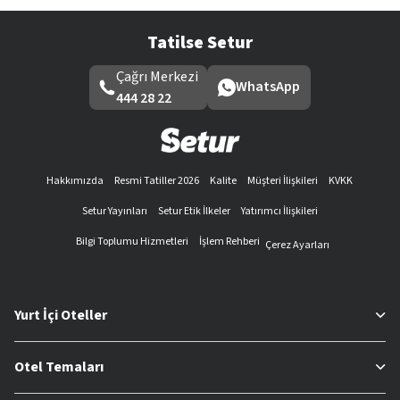
Tatilse Setur
Çağrı Merkezi
WhatsApp
444 28 22
Hakkımızda
Resmi Tatiller 2026
Kalite
Müşteri İlişkileri
KVKK
Setur Yayınları
Setur Etik İlkeler
Yatırımcı İlişkileri
Bilgi Toplumu Hizmetleri
İşlem Rehberi
Çerez Ayarları
Yurt İçi Oteller
Otel Temaları