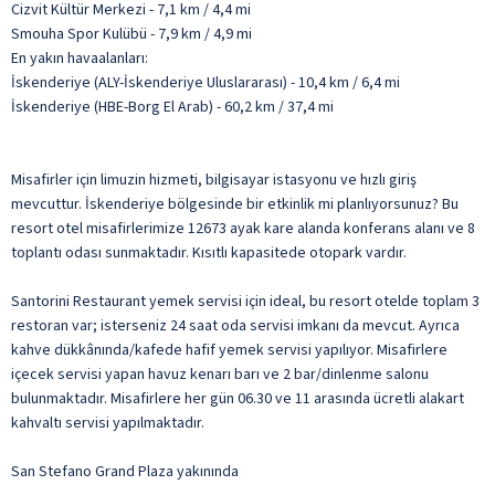
Cizvit Kültür Merkezi - 7,1 km / 4,4 mi
Smouha Spor Kulübü - 7,9 km / 4,9 mi
En yakın havaalanları:
İskenderiye (ALY-İskenderiye Uluslararası) - 10,4 km / 6,4 mi
İskenderiye (HBE-Borg El Arab) - 60,2 km / 37,4 mi
Misafirler için limuzin hizmeti, bilgisayar istasyonu ve hızlı giriş
mevcuttur. İskenderiye bölgesinde bir etkinlik mi planlıyorsunuz? Bu
resort otel misafirlerimize 12673 ayak kare alanda konferans alanı ve 8
toplantı odası sunmaktadır. Kısıtlı kapasitede otopark vardır.
Santorini Restaurant yemek servisi için ideal, bu resort otelde toplam 3
restoran var; isterseniz 24 saat oda servisi imkanı da mevcut. Ayrıca
kahve dükkânında/kafede hafif yemek servisi yapılıyor. Misafirlere
içecek servisi yapan havuz kenarı barı ve 2 bar/dinlenme salonu
bulunmaktadır. Misafirlere her gün 06.30 ve 11 arasında ücretli alakart
kahvaltı servisi yapılmaktadır.
San Stefano Grand Plaza yakınında