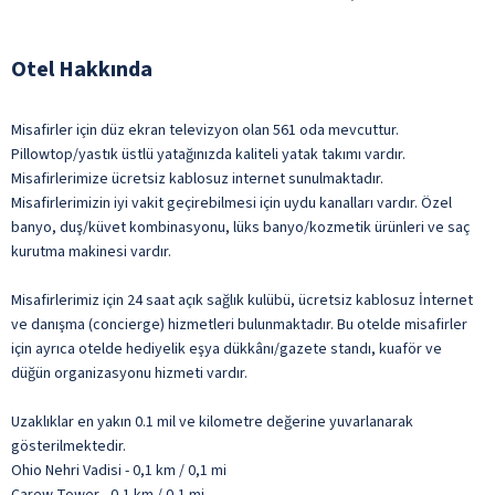
Otel Hakkında
Misafirler için düz ekran televizyon olan 561 oda mevcuttur.
Pillowtop/yastık üstlü yatağınızda kaliteli yatak takımı vardır.
Misafirlerimize ücretsiz kablosuz internet sunulmaktadır.
Misafirlerimizin iyi vakit geçirebilmesi için uydu kanalları vardır. Özel
banyo, duş/küvet kombinasyonu, lüks banyo/kozmetik ürünleri ve saç
kurutma makinesi vardır.
Misafirlerimiz için 24 saat açık sağlık kulübü, ücretsiz kablosuz İnternet
ve danışma (concierge) hizmetleri bulunmaktadır. Bu otelde misafirler
için ayrıca otelde hediyelik eşya dükkânı/gazete standı, kuaför ve
düğün organizasyonu hizmeti vardır.
Uzaklıklar en yakın 0.1 mil ve kilometre değerine yuvarlanarak
gösterilmektedir.
Ohio Nehri Vadisi - 0,1 km / 0,1 mi
Carew Tower - 0,1 km / 0,1 mi