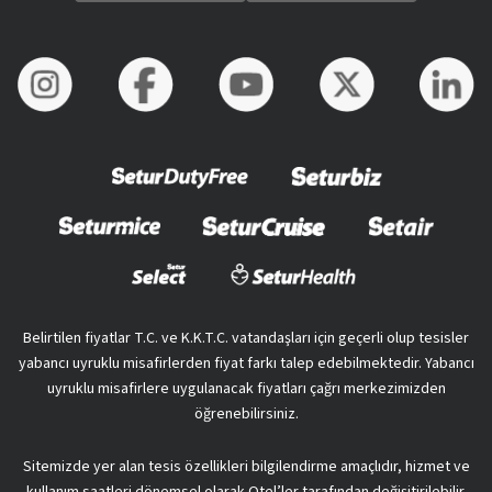
Belirtilen fiyatlar T.C. ve K.K.T.C. vatandaşları için geçerli olup tesisler
yabancı uyruklu misafirlerden fiyat farkı talep edebilmektedir. Yabancı
uyruklu misafirlere uygulanacak fiyatları çağrı merkezimizden
öğrenebilirsiniz.
Sitemizde yer alan tesis özellikleri bilgilendirme amaçlıdır, hizmet ve
kullanım saatleri dönemsel olarak Otel’ler tarafından değişitirilebilir.