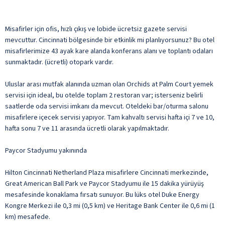
Misafirler için ofis, hızlı çıkış ve lobide ücretsiz gazete servisi
mevcuttur. Cincinnati bölgesinde bir etkinlik mi planlıyorsunuz? Bu otel
misafirlerimize 43 ayak kare alanda konferans alanı ve toplantı odaları
sunmaktadır. (ücretli) otopark vardır.
Uluslar arası mutfak alanında uzman olan Orchids at Palm Court yemek
servisi için ideal, bu otelde toplam 2 restoran var; isterseniz belirli
saatlerde oda servisi imkanı da mevcut. Oteldeki bar/oturma salonu
misafirlere içecek servisi yapıyor. Tam kahvaltı servisi hafta içi 7 ve 10,
hafta sonu 7 ve 11 arasında ücretli olarak yapılmaktadır.
Paycor Stadyumu yakınında
Hilton Cincinnati Netherland Plaza misafirlere Cincinnati merkezinde,
Great American Ball Park ve Paycor Stadyumu ile 15 dakika yürüyüş
mesafesinde konaklama fırsatı sunuyor. Bu lüks otel Duke Energy
Kongre Merkezi ile 0,3 mi (0,5 km) ve Heritage Bank Center ile 0,6 mi (1
km) mesafede.