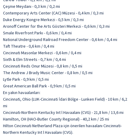
Çeşme Meydanı - 0,3 km / 0,2 mi
Contemporary Arts Center (CAC) Müzesi - 0,4 km / 0,3 mi
Duke Energy Kongre Merkezi - 0,5 km / 0,3 mi
Aronoff Center for the Arts Gösteri Merkezi - 0,6 km / 0,3 mi
Smale Riverfront Parkı - 0,6 km / 0,4 mi
National Underground Railroad Freedom Center - 0,6 km / 0,4 mi
Taft Theatre - 0,6 km / 0,4 mi
Cincinnati Masonlar Merkezi - 0,6 km / 0,4 mi
Sixth & Elm Streets - 0,7 km / 0,4 mi
Cincinnati Reds Onur Müzesi - 0,8 km / 0,5 mi
The Andrew J Brady Music Center - 0,8 km / 0,5 mi
Lytle Park - 0,9 km / 0,5 mi
Great American Ball Park - 0,9 km / 0,5 mi
En yakın havaalanları:
Cincinnati, Ohio (LUK-Cincinnati İdari Bölge - Lunken Field) - 10 km / 6,2
mi
Cincinnati-Northern Kentucky Int l Havaalanı (CVG) - 21,8 km / 13,6 mi
Hamilton, OH (HAO-Butler County Regional) - 40,2 km / 25 mi
Hilton Cincinnati Netherland Plaza için önerilen havaalanı Cincinnati-
Northern Kentucky Int l Havaalanı (CVG).