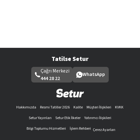
Tatilse Setur
Çağrı Merkezi
WhatsApp
444 28 22
Hakkımızda
Resmi Tatiller 2026
Kalite
Müşteri İlişkileri
KVKK
Setur Yayınları
Setur Etik İlkeler
Yatırımcı İlişkileri
Bilgi Toplumu Hizmetleri
İşlem Rehberi
Çerez Ayarları