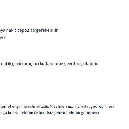
eya nakit depozito gerekebilir
mez
tik çeviri araçları kullanılarak çevrilmiş olabilir.
ernet erişimi sunulmaktadır. Misafirlerimizin iyi vakit geçirebilmesi
ga fırın ve telefon ile ücretsiz şehir içi telefon görüşmesi