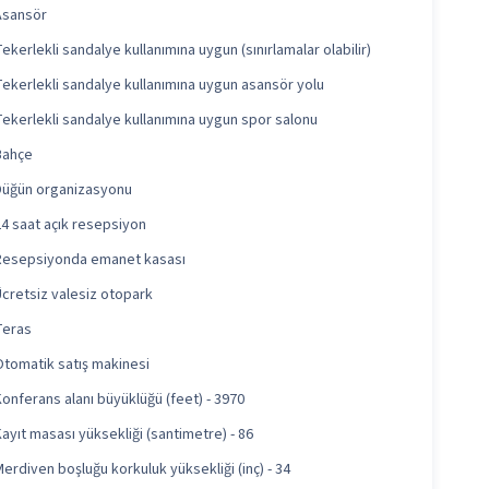
Asansör
ekerlekli sandalye kullanımına uygun (sınırlamalar olabilir)
Tekerlekli sandalye kullanımına uygun asansör yolu
Tekerlekli sandalye kullanımına uygun spor salonu
Bahçe
Düğün organizasyonu
24 saat açık resepsiyon
Resepsiyonda emanet kasası
Ücretsiz valesiz otopark
Teras
Otomatik satış makinesi
onferans alanı büyüklüğü (feet) - 3970
ayıt masası yüksekliği (santimetre) - 86
erdiven boşluğu korkuluk yüksekliği (inç) - 34