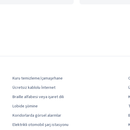
Kuru temizleme/çamaşırhane
O
Ücretsiz kablolu İnternet
Braille alfabesi veya işaret dili
K
Lobide şömine
Koridorlarda görsel alarmlar
B
Elektrikli otomobil şarj istasyonu
K