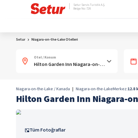
Setur Servis Turistik A.Ş.
Belge No: 728
Setur
Niagara-on-the-Lake Otelleri
Otel / Konum
Niagara-on-the-Lake / Kanada
|
Niagara-on-the-Lake
Merkez:
12.8
Hilton Garden Inn Niagara-o
Tüm Fotoğraflar