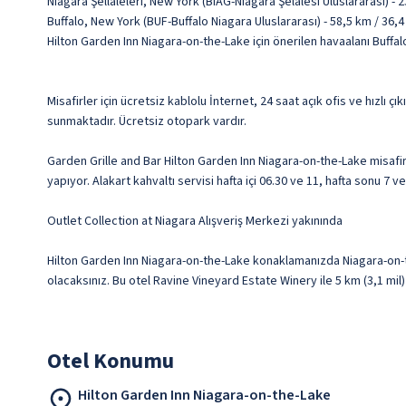
Niagara Şellaleleri, New York (BIAG-Niagara Şelalesi Uluslararası) - 2
Buffalo, New York (BUF-Buffalo Niagara Uluslararası) - 58,5 km / 36,4
Hilton Garden Inn Niagara-on-the-Lake için önerilen havaalanı Buffal
Misafirler için ücretsiz kablolu İnternet, 24 saat açık ofis ve hızlı
sunmaktadır. Ücretsiz otopark vardır.
Garden Grille and Bar Hilton Garden Inn Niagara-on-the-Lake misafir
yapıyor. Alakart kahvaltı servisi hafta içi 06.30 ve 11, hafta sonu 7 v
Outlet Collection at Niagara Alışveriş Merkezi yakınında
Hilton Garden Inn Niagara-on-the-Lake konaklamanızda Niagara-on-t
olacaksınız. Bu otel Ravine Vineyard Estate Winery ile 5 km (3,1 mi
Otel Konumu
Hilton Garden Inn Niagara-on-the-Lake