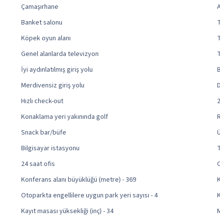
Çamaşırhane
Banket salonu
T
Köpek oyun alanı
Genel alanlarda televizyon
İyi aydınlatılmış giriş yolu
Merdivensiz giriş yolu
Hızlı check-out
Konaklama yeri yakınında golf
Snack bar/büfe
Bilgisayar istasyonu
24 saat ofis
Konferans alanı büyüklüğü (metre) - 369
K
Otoparkta engellilere uygun park yeri sayısı - 4
K
Kayıt masası yüksekliği (inç) - 34
M