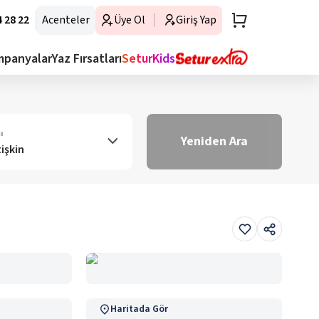
 28 22
Acenteler
Üye Ol
Giriş Yap
mpanyalar
Yaz Fırsatları
SeturKids
ı
Yeniden Ara
tişkin
Haritada Gör