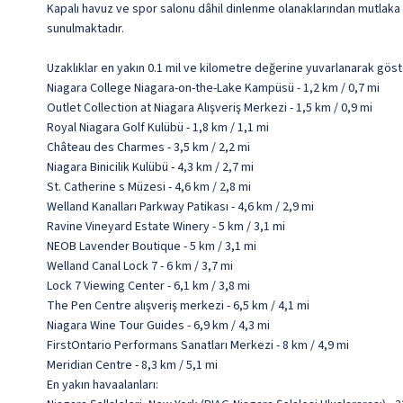
Kapalı havuz ve spor salonu dâhil dinlenme olanaklarından mutlaka
sunulmaktadır.
Uzaklıklar en yakın 0.1 mil ve kilometre değerine yuvarlanarak göst
Niagara College Niagara-on-the-Lake Kampüsü - 1,2 km / 0,7 mi
Outlet Collection at Niagara Alışveriş Merkezi - 1,5 km / 0,9 mi
Royal Niagara Golf Kulübü - 1,8 km / 1,1 mi
Château des Charmes - 3,5 km / 2,2 mi
Niagara Binicilik Kulübü - 4,3 km / 2,7 mi
St. Catherine s Müzesi - 4,6 km / 2,8 mi
Welland Kanalları Parkway Patikası - 4,6 km / 2,9 mi
Ravine Vineyard Estate Winery - 5 km / 3,1 mi
NEOB Lavender Boutique - 5 km / 3,1 mi
Welland Canal Lock 7 - 6 km / 3,7 mi
Lock 7 Viewing Center - 6,1 km / 3,8 mi
The Pen Centre alışveriş merkezi - 6,5 km / 4,1 mi
Niagara Wine Tour Guides - 6,9 km / 4,3 mi
FirstOntario Performans Sanatları Merkezi - 8 km / 4,9 mi
Meridian Centre - 8,3 km / 5,1 mi
En yakın havaalanları: