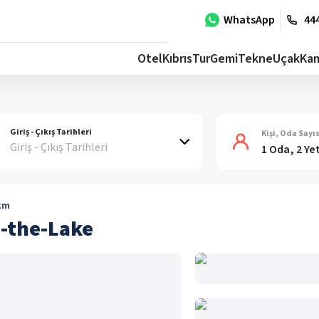
WhatsApp
444
Otel
Kıbrıs
Tur
Gemi
Tekne
Uçak
Ka
Giriş - Çıkış Tarihleri
Kişi, Oda Sayıs
Giriş - Çıkış Tarihleri
1 Oda, 2 Ye
km
n-the-Lake