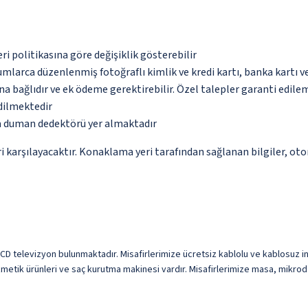
eri politikasına göre değişiklik gösterebilir
umlarca düzenlenmiş fotoğraflı kimlik ve kredi kartı, banka kartı v
na bağlıdır ve ek ödeme gerektirebilir. Özel talepler garanti edile
edilmektedir
da duman dedektörü yer almaktadır
 karşılayacaktır. Konaklama yeri tarafından sağlanan bilgiler, otoma
LCD televizyon bulunmaktadır. Misafirlerimize ücretsiz kablolu ve kablosuz int
metik ürünleri ve saç kurutma makinesi vardır. Misafirlerimize masa, mikrodal