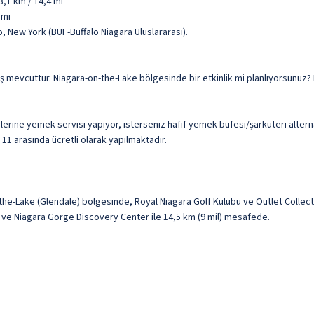
3,1 km / 14,4 mi
 mi
o, New York (BUF-Buffalo Niagara Uluslararası).
 çıkış mevcuttur. Niagara-on-the-Lake bölgesinde bir etkinlik mi planlıyorsunu
lerine yemek servisi yapıyor, isterseniz hafif yemek büfesi/şarküteri alterna
e 11 arasında ücretli olarak yapılmaktadır.
he-Lake (Glendale) bölgesinde, Royal Niagara Golf Kulübü ve Outlet Collecti
l) ve Niagara Gorge Discovery Center ile 14,5 km (9 mil) mesafede.