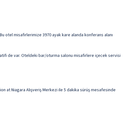
z? Bu otel misafirlerimize 3970 ayak kare alanda konferans alanı
tifi de var. Oteldeki bar/oturma salonu misafirlere içecek servisi
on at Niagara Alışveriş Merkezi ile 5 dakika sürüş mesafesinde