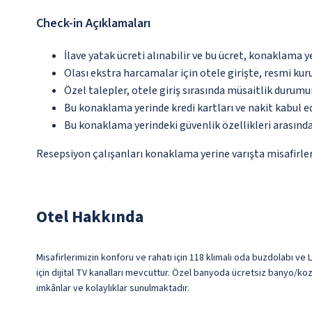
Check-in Açıklamaları
İlave yatak ücreti alınabilir ve bu ücret, konaklama y
Olası ekstra harcamalar için otele girişte, resmi kur
Özel talepler, otele giriş sırasında müsaitlik durumu
Bu konaklama yerinde kredi kartları ve nakit kabul 
Bu konaklama yerindeki güvenlik özellikleri arasın
Resepsiyon çalışanları konaklama yerine varışta misafirleri
Otel Hakkında
Misafirlerimizin konforu ve rahatı için 118 klimalı oda buzdolabı ve 
için dijital TV kanalları mevcuttur. Özel banyoda ücretsiz banyo/koz
imkânlar ve kolaylıklar sunulmaktadır.