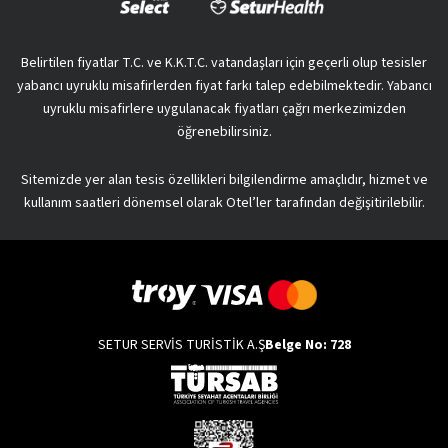
Belirtilen fiyatlar T.C. ve K.K.T.C. vatandaşları için geçerli olup tesisler
yabancı uyruklu misafirlerden fiyat farkı talep edebilmektedir. Yabancı
uyruklu misafirlere uygulanacak fiyatları çağrı merkezimizden
öğrenebilirsiniz.
Sitemizde yer alan tesis özellikleri bilgilendirme amaçlıdır, hizmet ve
kullanım saatleri dönemsel olarak Otel’ler tarafından değişitirilebilir.
SETUR SERVİS TURİSTİK A.Ş
Belge No: 728