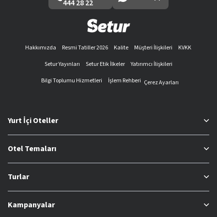
444 28 22
Hakkımızda
Resmi Tatiller 2026
Kalite
Müşteri İlişkileri
KVKK
Setur Yayınları
Setur Etik İlkeler
Yatırımcı İlişkileri
Bilgi Toplumu Hizmetleri
İşlem Rehberi
Çerez Ayarları
Yurt İçi Oteller
Otel Temaları
Turlar
Kampanyalar