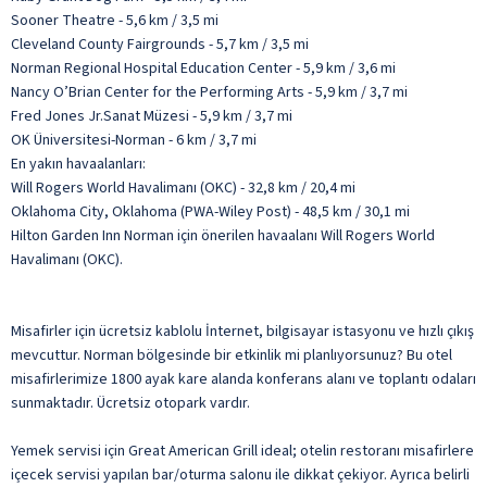
Sooner Theatre - 5,6 km / 3,5 mi
Cleveland County Fairgrounds - 5,7 km / 3,5 mi
Norman Regional Hospital Education Center - 5,9 km / 3,6 mi
Nancy O’Brian Center for the Performing Arts - 5,9 km / 3,7 mi
Fred Jones Jr.Sanat Müzesi - 5,9 km / 3,7 mi
OK Üniversitesi-Norman - 6 km / 3,7 mi
En yakın havaalanları:
Will Rogers World Havalimanı (OKC) - 32,8 km / 20,4 mi
Oklahoma City, Oklahoma (PWA-Wiley Post) - 48,5 km / 30,1 mi
Hilton Garden Inn Norman için önerilen havaalanı Will Rogers World
Havalimanı (OKC).
Misafirler için ücretsiz kablolu İnternet, bilgisayar istasyonu ve hızlı çıkış
mevcuttur. Norman bölgesinde bir etkinlik mi planlıyorsunuz? Bu otel
misafirlerimize 1800 ayak kare alanda konferans alanı ve toplantı odaları
sunmaktadır. Ücretsiz otopark vardır.
Yemek servisi için Great American Grill ideal; otelin restoranı misafirlere
içecek servisi yapılan bar/oturma salonu ile dikkat çekiyor. Ayrıca belirli