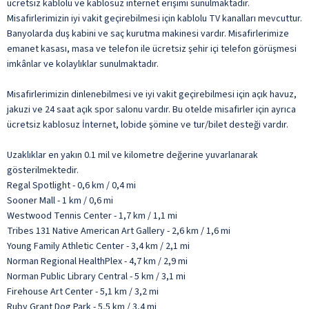
ücretsiz kablolu ve kablosuz internet erişimi sunulmaktadır.
Misafirlerimizin iyi vakit geçirebilmesi için kablolu TV kanalları mevcuttur.
Banyolarda duş kabini ve saç kurutma makinesi vardır. Misafirlerimize
emanet kasası, masa ve telefon ile ücretsiz şehir içi telefon görüşmesi
imkânlar ve kolaylıklar sunulmaktadır.
Misafirlerimizin dinlenebilmesi ve iyi vakit geçirebilmesi için açık havuz,
jakuzi ve 24 saat açık spor salonu vardır. Bu otelde misafirler için ayrıca
ücretsiz kablosuz İnternet, lobide şömine ve tur/bilet desteği vardır.
Uzaklıklar en yakın 0.1 mil ve kilometre değerine yuvarlanarak
gösterilmektedir.
Regal Spotlight - 0,6 km / 0,4 mi
Sooner Mall - 1 km / 0,6 mi
Westwood Tennis Center - 1,7 km / 1,1 mi
Tribes 131 Native American Art Gallery - 2,6 km / 1,6 mi
Young Family Athletic Center - 3,4 km / 2,1 mi
Norman Regional HealthPlex - 4,7 km / 2,9 mi
Norman Public Library Central - 5 km / 3,1 mi
Firehouse Art Center - 5,1 km / 3,2 mi
Ruby Grant Dog Park - 5,5 km / 3,4 mi