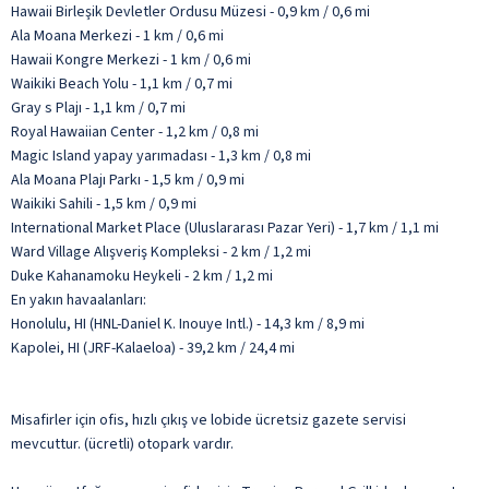
Hawaii Birleşik Devletler Ordusu Müzesi - 0,9 km / 0,6 mi
Ala Moana Merkezi - 1 km / 0,6 mi
Hawaii Kongre Merkezi - 1 km / 0,6 mi
Waikiki Beach Yolu - 1,1 km / 0,7 mi
Gray s Plajı - 1,1 km / 0,7 mi
Royal Hawaiian Center - 1,2 km / 0,8 mi
Magic Island yapay yarımadası - 1,3 km / 0,8 mi
Ala Moana Plajı Parkı - 1,5 km / 0,9 mi
Waikiki Sahili - 1,5 km / 0,9 mi
International Market Place (Uluslararası Pazar Yeri) - 1,7 km / 1,1 mi
Ward Village Alışveriş Kompleksi - 2 km / 1,2 mi
Duke Kahanamoku Heykeli - 2 km / 1,2 mi
En yakın havaalanları:
Honolulu, HI (HNL-Daniel K. Inouye Intl.) - 14,3 km / 8,9 mi
Kapolei, HI (JRF-Kalaeloa) - 39,2 km / 24,4 mi
Misafirler için ofis, hızlı çıkış ve lobide ücretsiz gazete servisi
mevcuttur. (ücretli) otopark vardır.