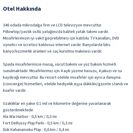
Otel Hakkında
346 odada mikrodalga fırın ve LCD televizyon mevcuttur.
Pillowtop/yastık üstlü yatağınızda kaliteli yatak takımı vardır.
Misafirlerimizin iyi vakit geçirebilmesi için kablolu TV kanalları, DVD
oynatıcı ve ücretsiz kablosuz internet vardır. Banyolarda lüks
banyo/kozmetik ürünleri ve saç kurutma makinesi vardır.
Spada misafirlerimize masaj, vücut bakımı ve yüz bakımı hizmeti
sunulmaktadır. Misafirlerimiz için 4 açık yüzme havuzu, 4 jakuzi ve su
kaydırağı mevcuttur. Bu resort otelde misafirler için ayrıca danışma
(concierge) hizmetleri, otelde hediyelik eşya dükkânı/gazete standı ve
kuaför vardır.
Uzaklıklar en yakın 0.1 mil ve kilometre değerine yuvarlanarak
gösterilmektedir.
Ala Wai Harbor - 0,5 km / 0,3 mi
Fort DeRussy Plajı Parkı - 0,5 km / 0,3 mi
Dük Kahanamoku Plajı - 0,6 km / 0,4 mi