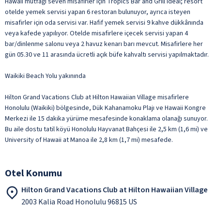
Hawaii mutfağı seven misafirler için Tropics Bar and Grill ideal; resort
otelde yemek servisi yapan 6 restoran bulunuyor, ayrıca isteyen
misafirler için oda servisi var. Hafif yemek servisi 9 kahve dükkânında
veya kafede yapılıyor. Otelde misafirlere içecek servisi yapan 4
bar/dinlenme salonu veya 2 havuz kenarı barı mevcut. Misafirlere her
gün 05.30 ve 11 arasında ücretli açık büfe kahvaltı servisi yapılmaktadır.
Waikiki Beach Yolu yakınında
Hilton Grand Vacations Club at Hilton Hawaiian Village misafirlere
Honolulu (Waikiki) bölgesinde, Dük Kahanamoku Plajı ve Hawaii Kongre
Merkezi ile 15 dakika yürüme mesafesinde konaklama olanağı sunuyor.
Bu aile dostu tatil köyü Honolulu Hayvanat Bahçesi ile 2,5 km (1,6 mi) ve
University of Hawaii at Manoa ile 2,8 km (1,7 mi) mesafede.
Otel Konumu
Hilton Grand Vacations Club at Hilton Hawaiian Village
2003 Kalia Road Honolulu 96815 US