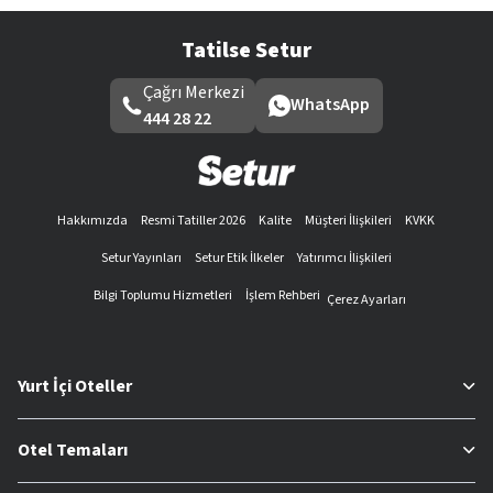
Tatilse Setur
Çağrı Merkezi
WhatsApp
444 28 22
Hakkımızda
Resmi Tatiller 2026
Kalite
Müşteri İlişkileri
KVKK
Setur Yayınları
Setur Etik İlkeler
Yatırımcı İlişkileri
Bilgi Toplumu Hizmetleri
İşlem Rehberi
Çerez Ayarları
Yurt İçi Oteller
Otel Temaları