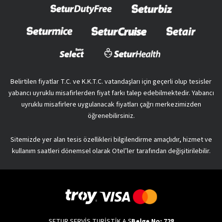
Belirtilen fiyatlar T.C. ve K.K.T.C. vatandaşları için geçerli olup tesisler
yabancı uyruklu misafirlerden fiyat farkı talep edebilmektedir. Yabancı
uyruklu misafirlere uygulanacak fiyatları çağrı merkezimizden
öğrenebilirsiniz.
Sitemizde yer alan tesis özellikleri bilgilendirme amaçlıdır, hizmet ve
kullanım saatleri dönemsel olarak Otel’ler tarafından değişitirilebilir.
SETUR SERVİS TURİSTİK A.Ş
Belge No: 728