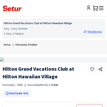
Hilton Grand Vacations Club at Hilton Hawaiian Village
Giriş - Çıkış Tarihleri
Yeniden Ara
1 Oda, 2 Yetişkin
Setur
Honolulu Otelleri
Hilton Grand Vacations Club at
Hilton Hawaiian Village
Honolulu / ABD
|
Honolulu
Merkez:
3
km
Haritada Gör