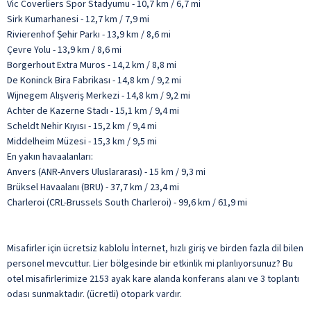
Vic Coverliers Spor Stadyumu - 10,7 km / 6,7 mi
Sirk Kumarhanesi - 12,7 km / 7,9 mi
Rivierenhof Şehir Parkı - 13,9 km / 8,6 mi
Çevre Yolu - 13,9 km / 8,6 mi
Borgerhout Extra Muros - 14,2 km / 8,8 mi
De Koninck Bira Fabrikası - 14,8 km / 9,2 mi
Wijnegem Alışveriş Merkezi - 14,8 km / 9,2 mi
Achter de Kazerne Stadı - 15,1 km / 9,4 mi
Scheldt Nehir Kıyısı - 15,2 km / 9,4 mi
Middelheim Müzesi - 15,3 km / 9,5 mi
En yakın havaalanları:
Anvers (ANR-Anvers Uluslararası) - 15 km / 9,3 mi
Brüksel Havaalanı (BRU) - 37,7 km / 23,4 mi
Charleroi (CRL-Brussels South Charleroi) - 99,6 km / 61,9 mi
Misafirler için ücretsiz kablolu İnternet, hızlı giriş ve birden fazla dil bilen
personel mevcuttur. Lier bölgesinde bir etkinlik mi planlıyorsunuz? Bu
otel misafirlerimize 2153 ayak kare alanda konferans alanı ve 3 toplantı
odası sunmaktadır. (ücretli) otopark vardır.