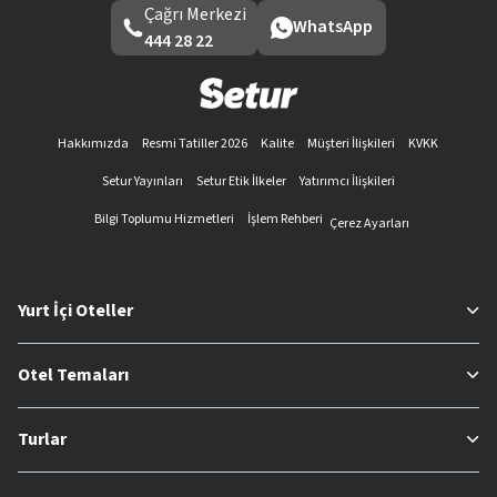
Çağrı Merkezi
WhatsApp
444 28 22
Hakkımızda
Resmi Tatiller 2026
Kalite
Müşteri İlişkileri
KVKK
Setur Yayınları
Setur Etik İlkeler
Yatırımcı İlişkileri
Bilgi Toplumu Hizmetleri
İşlem Rehberi
Çerez Ayarları
Yurt İçi Oteller
Otel Temaları
Turlar