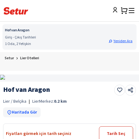
Hof van Aragon
Giriş - Çıkış Tarihleri
Yeniden Ara
1 Oda, 2 Yetişkin
Setur
Lier Otelleri
Hof van Aragon
Lier / Belçika
|
Lier
Merkez:
0.2
km
Haritada Gör
Fiyatları görmek için tarih seçiniz
Tarih Seç