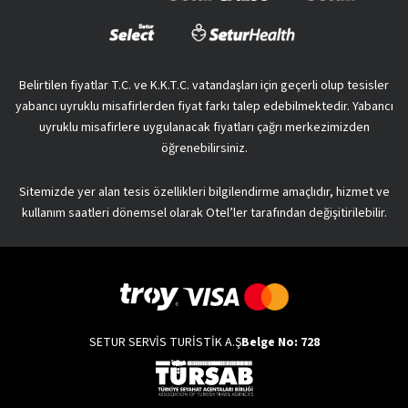
Belirtilen fiyatlar T.C. ve K.K.T.C. vatandaşları için geçerli olup tesisler
yabancı uyruklu misafirlerden fiyat farkı talep edebilmektedir. Yabancı
uyruklu misafirlere uygulanacak fiyatları çağrı merkezimizden
öğrenebilirsiniz.
Sitemizde yer alan tesis özellikleri bilgilendirme amaçlıdır, hizmet ve
kullanım saatleri dönemsel olarak Otel’ler tarafından değişitirilebilir.
SETUR SERVİS TURİSTİK A.Ş
Belge No: 728