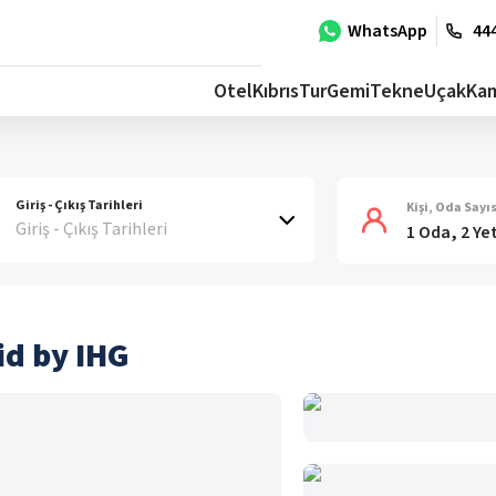
WhatsApp
444
Otel
Kıbrıs
Tur
Gemi
Tekne
Uçak
Ka
Giriş - Çıkış Tarihleri
Kişi, Oda Sayıs
Giriş - Çıkış Tarihleri
1 Oda, 2 Ye
id by IHG