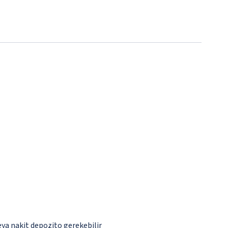
eya nakit depozito gerekebilir