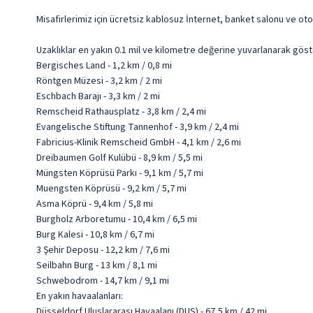
Misafirlerimiz için ücretsiz kablosuz İnternet, banket salonu ve ot
Uzaklıklar en yakın 0.1 mil ve kilometre değerine yuvarlanarak göst
Bergisches Land - 1,2 km / 0,8 mi
Röntgen Müzesi - 3,2 km / 2 mi
Eschbach Barajı - 3,3 km / 2 mi
Remscheid Rathausplatz - 3,8 km / 2,4 mi
Evangelische Stiftung Tannenhof - 3,9 km / 2,4 mi
Fabricius-Klinik Remscheid GmbH - 4,1 km / 2,6 mi
Dreibaumen Golf Kulübü - 8,9 km / 5,5 mi
Müngsten Köprüsü Parkı - 9,1 km / 5,7 mi
Muengsten Köprüsü - 9,2 km / 5,7 mi
Asma Köprü - 9,4 km / 5,8 mi
Burgholz Arboretumu - 10,4 km / 6,5 mi
Burg Kalesi - 10,8 km / 6,7 mi
3 Şehir Deposu - 12,2 km / 7,6 mi
Seilbahn Burg - 13 km / 8,1 mi
Schwebodrom - 14,7 km / 9,1 mi
En yakın havaalanları:
Düsseldorf Uluslararası Havaalanı (DUS) - 67,5 km / 42 mi