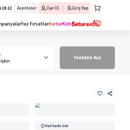
 28 22
Acenteler
Üye Ol
Giriş Yap
mpanyalar
Yaz Fırsatları
SeturKids
ı
Yeniden Ara
tişkin
Haritada Gör