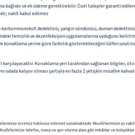
na bağlıdır ve ek ödeme gerektirebilir. Özel talepler garanti edile
dir; nakit kabul edilmez
da karbonmonoksit dedektörü, yangın söndürücü, duman dedektörü, g
ndeki temizlik ve dezenfeksiyon uygulamalarına uyduğunu belirtm
 ve konaklama yerine göre farklılık gösterebileceğini lütfen unutm
 karşılayacaktır. Konaklama yeri tarafından sağlanan bilgiler, otoma
ynı odada kalıyor olması şartıyla en fazla 2 yetişkin misafire kahval
firlerimize ücretsiz kablosuz internet sunulmaktadır. Misafirlerimizin iyi vakit
safirlerimize telefon, masa ve ayrı oturma alanı gibi imkânlar ve kolaylıklar