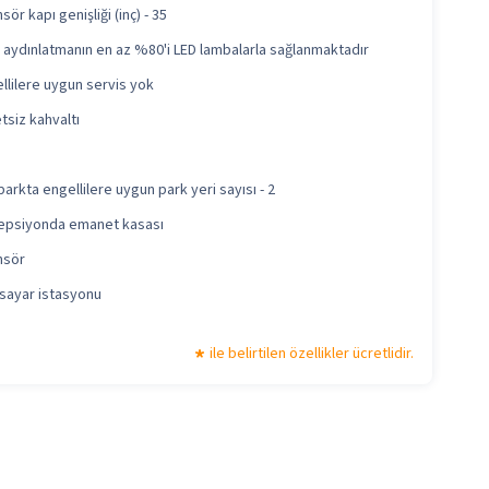
sör kapı genişliği (inç) - 35
aydınlatmanın en az %80'i LED lambalarla sağlanmaktadır
llilere uygun servis yok
tsiz kahvaltı
arkta engellilere uygun park yeri sayısı - 2
epsiyonda emanet kasası
nsör
isayar istasyonu
ile belirtilen özellikler ücretlidir.