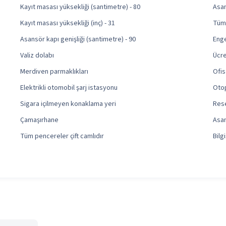
Kayıt masası yüksekliği (santimetre) - 80
Asan
Kayıt masası yüksekliği (inç) - 31
Tüm 
Asansör kapı genişliği (santimetre) - 90
Enge
Valiz dolabı
Ücre
Merdiven parmaklıkları
Ofis
Elektrikli otomobil şarj istasyonu
Otop
Sigara içilmeyen konaklama yeri
Res
Çamaşırhane
Asa
Tüm pencereler çift camlıdır
Bilg