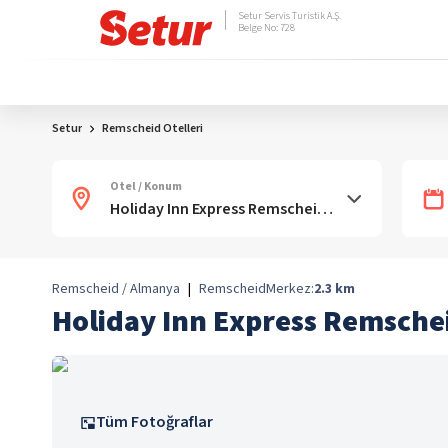
Setur Servis Turistik A.Ş.
Belge No: 728
Setur
Remscheid Otelleri
Otel / Konum
Remscheid / Almanya
|
Remscheid
Merkez:
2.3
km
Holiday Inn Express Remsche
Tüm Fotoğraflar