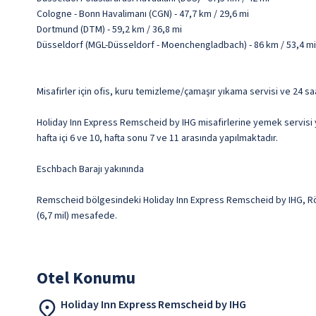
Cologne - Bonn Havalimanı (CGN) - 47,7 km / 29,6 mi
Dortmund (DTM) - 59,2 km / 36,8 mi
Düsseldorf (MGL-Düsseldorf - Moenchengladbach) - 86 km / 53,4 mi
Misafirler için ofis, kuru temizleme/çamaşır yıkama servisi ve 24 sa
Holiday Inn Express Remscheid by IHG misafirlerine yemek servisi ya
hafta içi 6 ve 10, hafta sonu 7 ve 11 arasında yapılmaktadır.
Eschbach Barajı yakınında
Remscheid bölgesindeki Holiday Inn Express Remscheid by IHG, Rön
(6,7 mil) mesafede.
Otel Konumu
Holiday Inn Express Remscheid by IHG