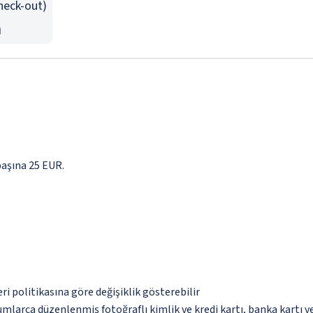
Check-out)
n
başına 25 EUR.
eri politikasına göre değişiklik gösterebilir
umlarca düzenlenmiş fotoğraflı kimlik ve kredi kartı, banka kartı v