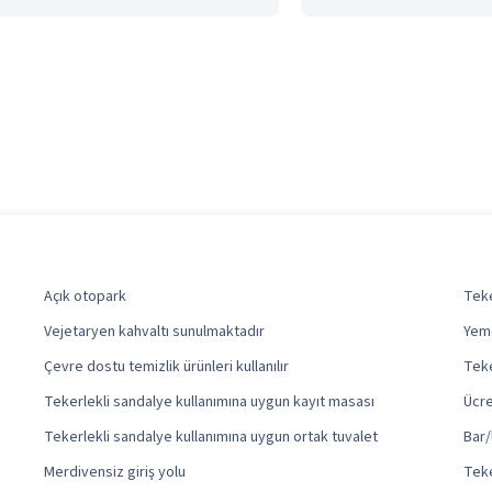
Açık otopark
Teke
Vejetaryen kahvaltı sunulmaktadır
Yeme
Çevre dostu temizlik ürünleri kullanılır
Teke
Tekerlekli sandalye kullanımına uygun kayıt masası
Ücre
Tekerlekli sandalye kullanımına uygun ortak tuvalet
Bar/
Merdivensiz giriş yolu
Teke