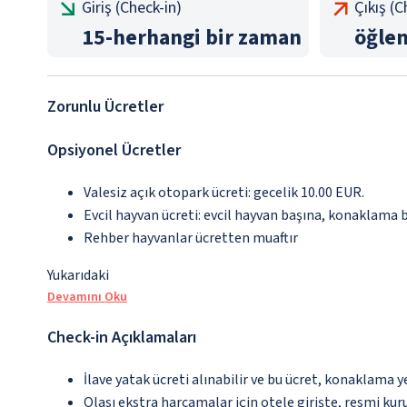
Giriş (Check-in)
Çıkış (
15
-
herhangi bir zaman
öğle
Zorunlu Ücretler
Opsiyonel Ücretler
Valesiz açık otopark ücreti: gecelik 10.00 EUR.
Evcil hayvan ücreti: evcil hayvan başına, konaklama 
Rehber hayvanlar ücretten muaftır
Yukarıdaki
Devamını Oku
Check-in Açıklamaları
İlave yatak ücreti alınabilir ve bu ücret, konaklama y
Olası ekstra harcamalar için otele girişte, resmi kur