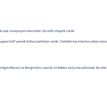
at açık resepsiyon mevcuttur. (ücretli) otopark vardır.
pan hafif yemek büfesi/şarküteri vardır. Oteldeki bar/oturma salonu misafir
tgen Müzesi ve Bergisches Land ile 10 dakika sürüş mesafesinde. Bu otel Mu