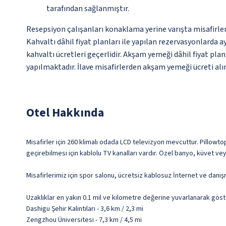
tarafından sağlanmıştır.
Resepsiyon çalışanları konaklama yerine varışta misafirleri
Kahvaltı dâhil fiyat planları ile yapılan rezervasyonlarda a
kahvaltı ücretleri geçerlidir. Akşam yemeği dâhil fiyat plan
yapılmaktadır. İlave misafirlerden akşam yemeği ücreti alın
Otel Hakkında
Misafirler için 260 klimalı odada LCD televizyon mevcuttur. Pillowtop
geçirebilmesi için kablolu TV kanalları vardır. Özel banyo, küvet ve
Misafirlerimiz için spor salonu, ücretsiz kablosuz İnternet ve danı
Uzaklıklar en yakın 0.1 mil ve kilometre değerine yuvarlanarak göst
Dashigu Şehir Kalıntıları - 3,6 km / 2,3 mi
Zengzhou Üniversitesi - 7,3 km / 4,5 mi