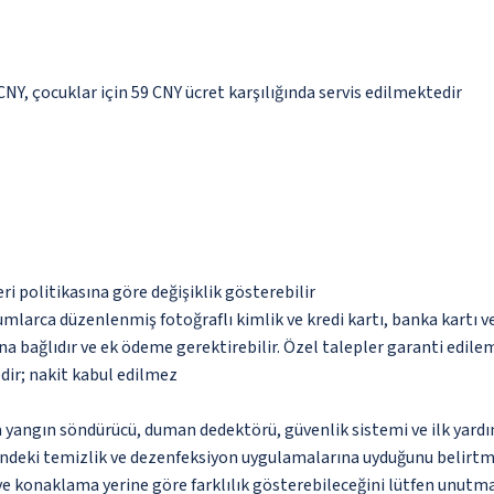
 CNY, çocuklar için 59 CNY ücret karşılığında servis edilmektedir
eri politikasına göre değişiklik gösterebilir
umlarca düzenlenmiş fotoğraflı kimlik ve kredi kartı, banka kartı v
na bağlıdır ve ek ödeme gerektirebilir. Özel talepler garanti edile
dir; nakit kabul edilmez
a yangın söndürücü, duman dedektörü, güvenlik sistemi ve ilk yard
ndeki temizlik ve dezenfeksiyon uygulamalarına uyduğunu belirtm
 ve konaklama yerine göre farklılık gösterebileceğini lütfen unutm