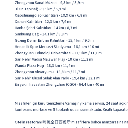
Zhengzhou Sanat Müzesi - 9,5 km / 5,9 mi
Ji Xin Tapınağı - 9,5 km / 5,9 mi
Xiaoshuangqiao Kalıntıları - 10,9 km / 6,8 mi
Xishan Kalıntıları - 12,3 km / 7,6 mi
Hanba Şehri Kalıntıları - 14 km / 8,7 mi
Sanhuang Dağı - 14,1 km / 8,8 mi
Guxing Demir Eritme Kalıntıları - 15,4 km / 9,5 mi
Henan İli Spor Merkezi Stadyumu - 16,1 km / 10 mi
Zhongyuan Teknoloji Üniversitesi - 17,9 km / 11,1 mi
Sarı Nehir Vadisi Malawan Plajı - 18 km / 11,2 mi
Wanda Plaza Huiji - 18,3 km / 11,4 mi
Zhengzhou Akvaryumu - 18,8 km / 11,7 mi
Sarı Nehir Ulusal Sulak Alan Parkı - 19,4 km / 12,1 mi
En yakın havaalanı Zhengzhou (CGO) - 64,4 km / 40 mi
Misafirler için kuru temizleme/çamaşır yıkama servisi, 24 saat açık
konferans merkezi ve 5 toplantı odası sunmaktadır. Kısıtlı kapasite
Otelin restoranı 嗨碗全日西餐厅 misafirlere bahçe manzarasına nazır ye