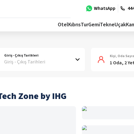
WhatsApp
444
Otel
Kıbrıs
Tur
Gemi
Tekne
Uçak
Ka
Giriş - Çıkış Tarihleri
Kişi, Oda Sayıs
Giriş - Çıkış Tarihleri
1 Oda, 2 Ye
Tech Zone by IHG