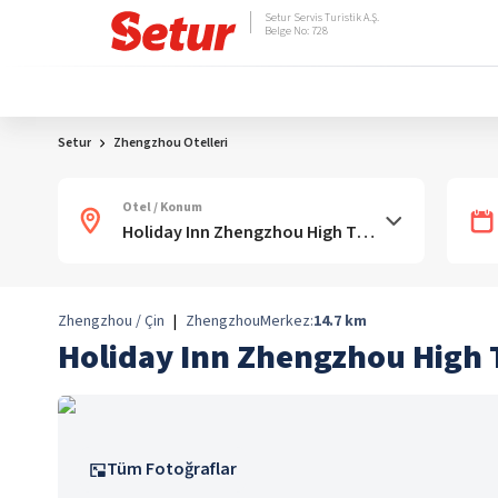
Setur Servis Turistik A.Ş.
Belge No: 728
Setur
Zhengzhou Otelleri
Otel / Konum
Zhengzhou / Çin
|
Zhengzhou
Merkez:
14.7
km
Holiday Inn Zhengzhou High 
Tüm Fotoğraflar