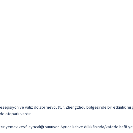
 resepsiyon ve valiz dolabı mevcuttur. Zhengzhou bölgesinde bir etkinlik mi
de otopark vardır.
mek keyfi ayrıcalığı sunuyor. Ayrıca kahve dükkânında/kafede hafif yeme