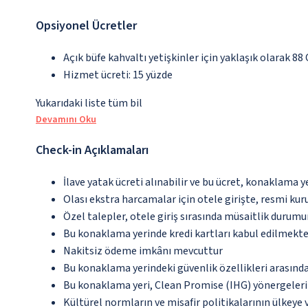
Opsiyonel Ücretler
Açık büfe kahvaltı yetişkinler için yaklaşık olarak 88
Hizmet ücreti: 15 yüzde
Yukarıdaki liste tüm bil
Devamını Oku
Check-in Açıklamaları
İlave yatak ücreti alınabilir ve bu ücret, konaklama y
Olası ekstra harcamalar için otele girişte, resmi kur
Özel talepler, otele giriş sırasında müsaitlik durumu
Bu konaklama yerinde kredi kartları kabul edilmekte
Nakitsiz ödeme imkânı mevcuttur
Bu konaklama yerindeki güvenlik özellikleri arasınd
Bu konaklama yeri, Clean Promise (IHG) yönergeleri
Kültürel normların ve misafir politikalarının ülkeye