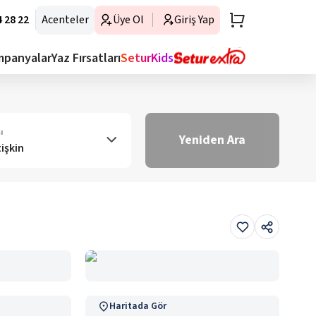
 28 22
Acenteler
Üye Ol
Giriş Yap
mpanyalar
Yaz Fırsatları
SeturKids
ı
Yeniden Ara
tişkin
Haritada Gör