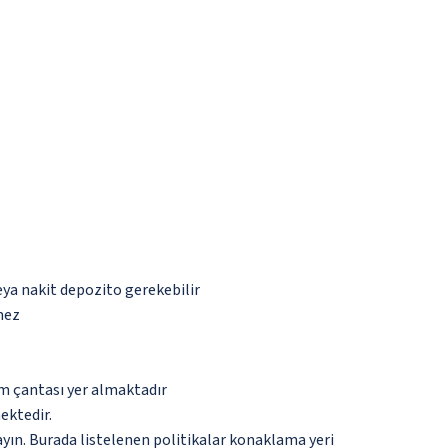
eya nakit depozito gerekebilir
mez
ım çantası yer almaktadır
ektedir.
ayın. Burada listelenen politikalar konaklama yeri