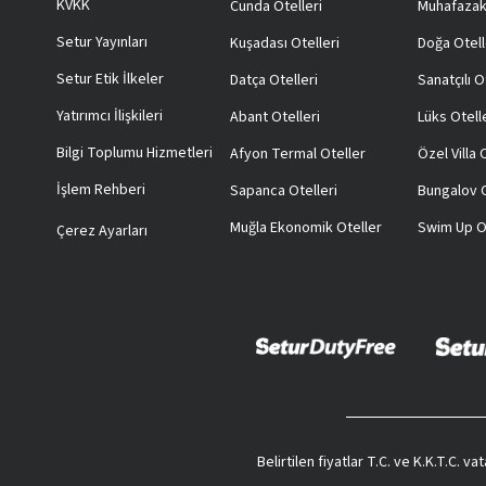
KVKK
Cunda Otelleri
Muhafazak
Setur Yayınları
Kuşadası Otelleri
Doğa Otell
Setur Etik İlkeler
Datça Otelleri
Sanatçılı O
Yatırımcı İlişkileri
Abant Otelleri
Lüks Otell
Bilgi Toplumu Hizmetleri
Afyon Termal Oteller
Özel Villa
İşlem Rehberi
Sapanca Otelleri
Bungalov O
Muğla Ekonomik Oteller
Swim Up O
Çerez Ayarları
Belirtilen fiyatlar T.C. ve K.K.T.C. 