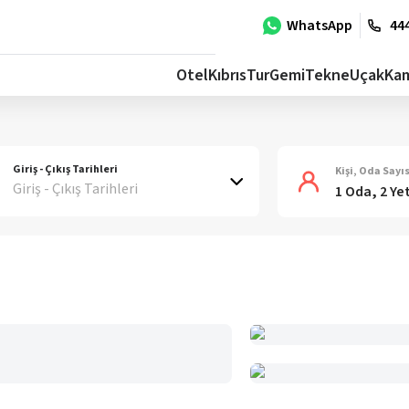
WhatsApp
444
Otel
Kıbrıs
Tur
Gemi
Tekne
Uçak
Ka
Giriş - Çıkış Tarihleri
Kişi, Oda Sayıs
Giriş - Çıkış Tarihleri
1 Oda, 2 Ye