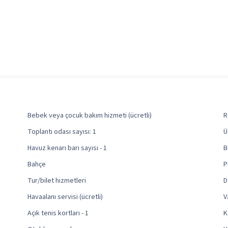
Bebek veya çocuk bakım hizmeti (ücretli)
R
Toplantı odası sayısı: 1
Ü
Havuz kenarı barı sayısı - 1
B
Bahçe
P
Tur/bilet hizmetleri
D
Havaalanı servisi (ücretli)
V
Açık tenis kortları - 1
K