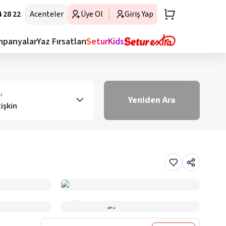
 28 22
Acenteler
Üye Ol
Giriş Yap
mpanyalar
Yaz Fırsatları
SeturKids
ı
Yeniden Ara
tişkin
Haritada Gör