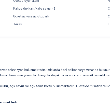
Otelde oyun alanı
H
Kahve dükkanı/kafe sayısı - 1
Ç
Ücretsiz valesiz otopark
Ç
Teras
T
 plazma televizyon bulunmaktadır. Odalarda özel balkon veya veranda bulunur.
 Duş/küvet kombinasyonu olan banyolarda jakuzi ve ücretsiz banyo/kozmetik ürü
 kulübü, açık havuz ve açık tenis kortu bulunmaktadır. Bu otelde misafirlere ü
erilmektedir.