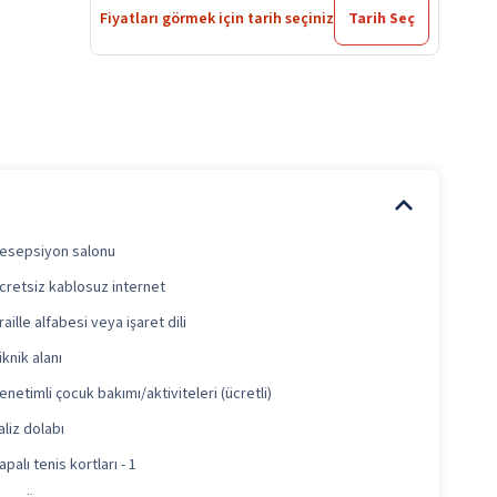
Fiyatları görmek için tarih seçiniz
Tarih Seç
esepsiyon salonu
cretsiz kablosuz internet
raille alfabesi veya işaret dili
iknik alanı
enetimli çocuk bakımı/aktiviteleri (ücretli)
aliz dolabı
apalı tenis kortları - 1