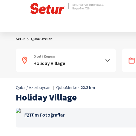
Setur Servis Turistik A.Ş.
Belge No: 728
Setur
Quba Otelleri
Otel / Konum
Quba / Azerbaycan
|
Quba
Merkez:
22.2
km
Holiday Village
Tüm Fotoğraflar