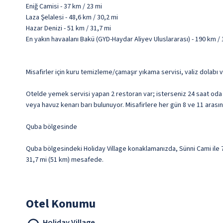
Eniğ Camisi - 37 km / 23 mi
Laza Şelalesi - 48,6 km / 30,2 mi
Hazar Denizi - 51 km / 31,7 mi
En yakın havaalanı Bakü (GYD-Haydar Aliyev Uluslararası) - 190 km /
Misafirler için kuru temizleme/çamaşır yıkama servisi, valiz dolabı 
Otelde yemek servisi yapan 2 restoran var; isterseniz 24 saat oda 
veya havuz kenarı barı bulunuyor. Misafirlere her gün 8 ve 11 arasın
Quba bölgesinde
Quba bölgesindeki Holiday Village konaklamanızda, Sünni Cami ile 7,8
31,7 mi (51 km) mesafede.
Otel Konumu
Holiday Village