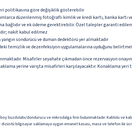
eri politikasına göre değişiklik gösterebilir
umlarca düzenlenmiş fotoğraflı kimlik ve kredi kartı, banka kartı v
na bağlıdır ve ek ödeme gerektirebilir. Özel talepler garanti edile
dir; nakit kabul edilmez
da yangın söndürücü ve duman dedektörü yer almaktadır
deki temizlik ve dezenfeksiyon uygulamalarına uyduğunu belirtmek
nmaktadır. Misafirler seyahate çıkmadan önce rezervasyon onayındak
klama yerine varışta misafirleri karşılayacaktır. Konaklama yeri t
boy buzdolabı/dondurucu ve mikrodalga fırın bulunmaktadır. Kablolu ve kablosu
mize dizüstü bilgisayar saklamaya uygun emanet kasası, masa ve telefon ile ücr