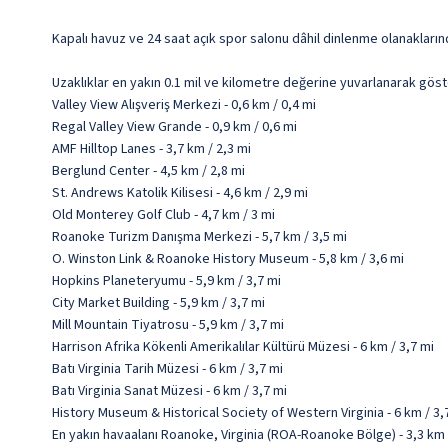
Kapalı havuz ve 24 saat açık spor salonu dâhil dinlenme olanakların
Uzaklıklar en yakın 0.1 mil ve kilometre değerine yuvarlanarak göst
Valley View Alışveriş Merkezi - 0,6 km / 0,4 mi
Regal Valley View Grande - 0,9 km / 0,6 mi
AMF Hilltop Lanes - 3,7 km / 2,3 mi
Berglund Center - 4,5 km / 2,8 mi
St. Andrews Katolik Kilisesi - 4,6 km / 2,9 mi
Old Monterey Golf Club - 4,7 km / 3 mi
Roanoke Turizm Danışma Merkezi - 5,7 km / 3,5 mi
O. Winston Link & Roanoke History Museum - 5,8 km / 3,6 mi
Hopkins Planeteryumu - 5,9 km / 3,7 mi
City Market Building - 5,9 km / 3,7 mi
Mill Mountain Tiyatrosu - 5,9 km / 3,7 mi
Harrison Afrika Kökenli Amerikalılar Kültürü Müzesi - 6 km / 3,7 mi
Batı Virginia Tarih Müzesi - 6 km / 3,7 mi
Batı Virginia Sanat Müzesi - 6 km / 3,7 mi
History Museum & Historical Society of Western Virginia - 6 km / 3,
En yakın havaalanı Roanoke, Virginia (ROA-Roanoke Bölge) - 3,3 km 