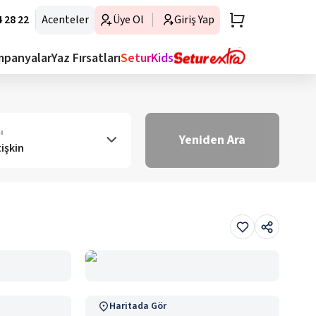
 28 22
Acenteler
Üye Ol
Giriş Yap
mpanyalar
Yaz Fırsatları
SeturKids
ı
Yeniden Ara
tişkin
Haritada Gör