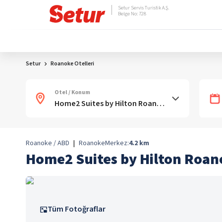
Setur Servis Turistik A.Ş.
Belge No: 728
Setur
Roanoke Otelleri
Otel / Konum
Roanoke / ABD
|
Roanoke
Merkez:
4.2
km
Home2 Suites by Hilton Roan
Tüm Fotoğraflar