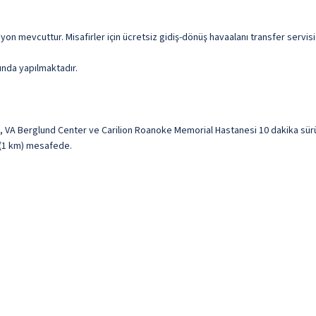
siyon mevcuttur. Misafirler için ücretsiz gidiş-dönüş havaalanı transfer servi
sında yapılmaktadır.
 VA Berglund Center ve Carilion Roanoke Memorial Hastanesi 10 dakika sür
i (1 km) mesafede.