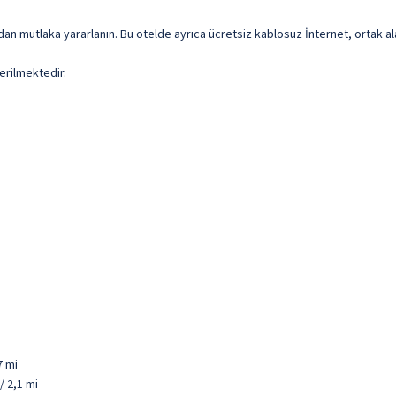
dan mutlaka yararlanın. Bu otelde ayrıca ücretsiz kablosuz İnternet, ortak al
erilmektedir.
7 mi
/ 2,1 mi