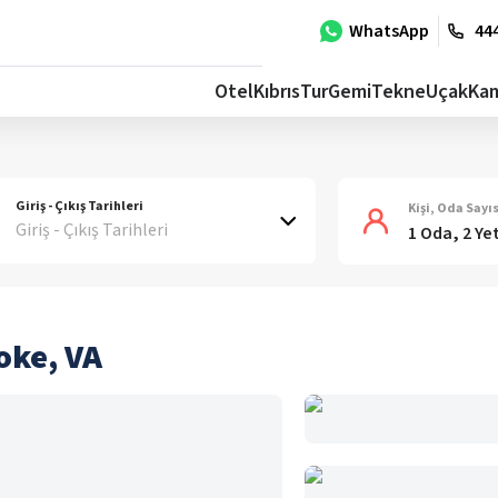
WhatsApp
444
Otel
Kıbrıs
Tur
Gemi
Tekne
Uçak
Ka
Giriş - Çıkış Tarihleri
Kişi, Oda Sayıs
Giriş - Çıkış Tarihleri
1 Oda, 2 Ye
oke, VA