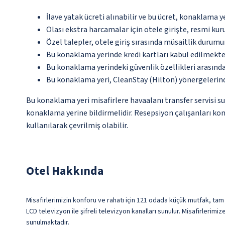
İlave yatak ücreti alınabilir ve bu ücret, konaklama y
Olası ekstra harcamalar için otele girişte, resmi kur
Özel talepler, otele giriş sırasında müsaitlik durumu
Bu konaklama yerinde kredi kartları kabul edilmekte
Bu konaklama yerindeki güvenlik özellikleri arasın
Bu konaklama yeri, CleanStay (Hilton) yönergelerin
Bu konaklama yeri misafirlere havaalanı transfer servisi su
konaklama yerine bildirmelidir. Resepsiyon çalışanları kona
kullanılarak çevrilmiş olabilir.
Otel Hakkında
Misafirlerimizin konforu ve rahatı için 121 odada küçük mutfak, tam 
LCD televizyon ile şifreli televizyon kanalları sunulur. Misafirleri
sunulmaktadır.