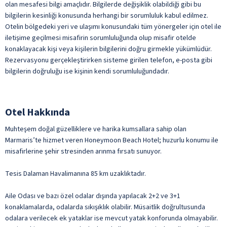
olan mesafesi bilgi amaçlıdır. Bilgilerde değişiklik olabildiği gibi bu
bilgilerin kesinliği konusunda herhangi bir sorumluluk kabul edilmez.
Otelin bölgedeki yeri ve ulaşımı konusundaki tüm yönergeler için otel ile
iletişime geçilmesi misafirin sorumluluğunda olup misafir otelde
konaklayacak kişi veya kişilerin bilgilerini doğru girmekle yükümlüdür.
Rezervasyonu gerçekleştirirken sisteme girilen telefon, e-posta gibi
bilgilerin doğruluğu ise kişinin kendi sorumluluğundadır.
Otel Hakkında
Muhteşem doğal güzelliklere ve harika kumsallara sahip olan
Marmaris’te hizmet veren Honeymoon Beach Hotel; huzurlu konumu ile
misafirlerine şehir stresinden arınma fırsatı sunuyor.
Tesis Dalaman Havalimanına 85 km uzaklıktadır.
Aile Odası ve bazı özel odalar dışında yapılacak 2+2 ve 3+1
konaklamalarda, odalarda sıkışıklık olabilir. Müsaitlik doğrultusunda
odalara verilecek ek yataklar ise mevcut yatak konforunda olmayabilir.