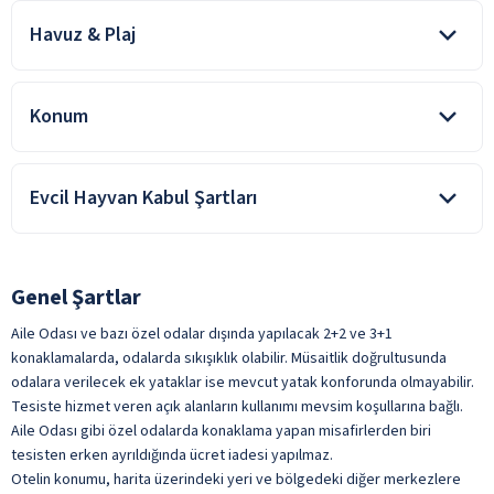
Havuz & Plaj
Genel Alan Wifi
Transfer Servisi
Tesisin kendine ait plajı bulunuyor. Paljda şemiseye ve şezlong
ile belirtilen özellikler ücretlidir.
ücretsiz, yiyecek ve içecekler ücretli olup; dışarıdan yiyecek ve
Konum
içecek getirmek yasaktır.
Şehir merkezine ve Marina'ya yürüme mesafesindedir.
Evcil Hayvan Kabul Şartları
Tesise evcil hayvan kabul edilmiyor
Genel Şartlar
Aile Odası ve bazı özel odalar dışında yapılacak 2+2 ve 3+1
konaklamalarda, odalarda sıkışıklık olabilir. Müsaitlik doğrultusunda
odalara verilecek ek yataklar ise mevcut yatak konforunda olmayabilir.
Tesiste hizmet veren açık alanların kullanımı mevsim koşullarına bağlı.
Aile Odası gibi özel odalarda konaklama yapan misafirlerden biri
tesisten erken ayrıldığında ücret iadesi yapılmaz.
Otelin konumu, harita üzerindeki yeri ve bölgedeki diğer merkezlere