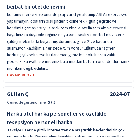
berbat bir otel deneyimi
konumu merkezi ve önünde plajı var diye aldanıp ASLA rezervasyon
yaptırmayın. odaların pisliğinden tiksinerek 4 gün geçirdik ve
kendimiz çamaşır suyu alarak temizledik. otelin tam altı ve çevresi
hayatınızda duyabileceğiniz en yüksek sesli ve berbat müziklerin
çaldığı mekanlarla kuşatılmış durumda. gece 2’ye kadar da
susmuyor. kaldığımız her gece tüm yorgunluğumuza rağmen
korkunç yüksek sese katlanamadığımız için sokaklarda vakit
geçirdik. kahvaltı ise mideniz bulanmadan büfenin önünde durmanız
mümkün değil. odalar...
Devamını Oku
Gülten Ç
2024-07
Genel değerlendirme:
5
/ 5
Harika otel harika personeller ve özellikle
resepsiyon personeli harika
Tavsiye üzerine gittik internetten de araştırdık beklentimizin çok
üstünde bi otel.Personeline bayıldım çok güleryüzlü personelleri