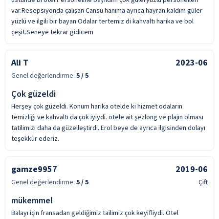
var.Resepsiyonda çalışan Cansu hanıma ayrıca hayran kaldım güler
yüzlü ve ilgili bir bayan.Odalar tertemiz di kahvaltı harika ve bol
çeşit.Seneye tekrar gidicem
Ali T
2023-06
Genel değerlendirme:
5
/ 5
Çok güzeldi
Herşey çok güzeldi. Konum harika otelde ki hizmet odaların
temizliği ve kahvaltı da çok iyiydi. otele ait şezlong ve plajın olması
tatilimizi daha da güzelleştirdi. Erol beye de ayrıca ilgisinden dolayı
teşekkür ederiz.
gamze9957
2019-06
Genel değerlendirme:
5
/ 5
Çift
mükemmel
Balayı için fransadan geldiğimiz tailimiz çok keyifliydi. Otel