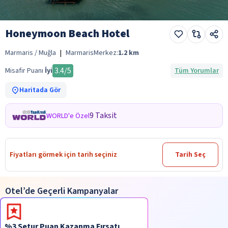
Honeymoon Beach Hotel
Marmaris / Muğla
|
Marmaris
Merkez:
1.2
km
3.4
/5
Misafir Puanı
İyi
Tüm Yorumlar
Haritada Gör
9 Taksit
WORLD'e Özel
Fiyatları görmek için tarih seçiniz
Tarih Seç
Otel’de Geçerli Kampanyalar
%3 Setur Puan Kazanma Fırsatı