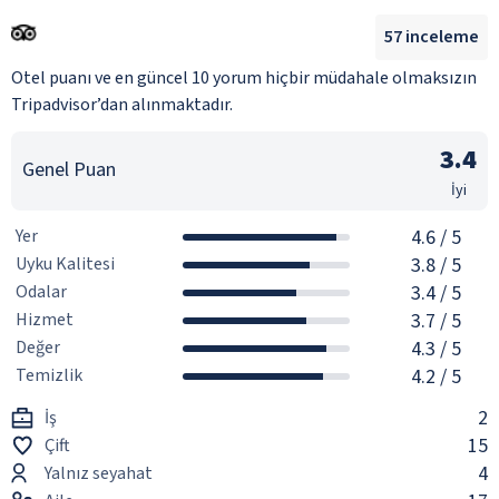
57
inceleme
Otel puanı ve en güncel 10 yorum hiçbir müdahale olmaksızın
Tripadvisor’dan alınmaktadır.
3.4
Genel Puan
İyi
Yer
4.6
/ 5
Uyku Kalitesi
3.8
/ 5
Odalar
3.4
/ 5
Hizmet
3.7
/ 5
Değer
4.3
/ 5
Temizlik
4.2
/ 5
2
İş
15
Çift
4
Yalnız seyahat