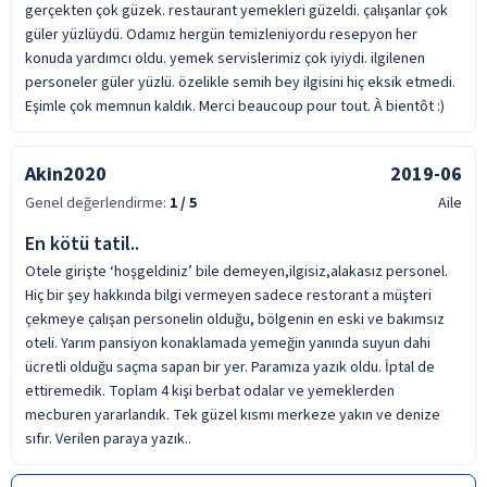
gerçekten çok güzek. restaurant yemekleri güzeldi. çalışanlar çok
güler yüzlüydü. Odamız hergün temizleniyordu resepyon her
konuda yardımcı oldu. yemek servislerimiz çok iyiydi. ilgilenen
personeler güler yüzlü. özelikle semih bey ilgisini hiç eksik etmedi.
Eşimle çok memnun kaldık. Merci beaucoup pour tout. À bientôt :)
Akin2020
2019-06
Genel değerlendirme:
1
/ 5
Aile
En kötü tatil..
Otele girişte ‘hoşgeldiniz’ bile demeyen,ilgisiz,alakasız personel.
Hiç bir şey hakkında bilgi vermeyen sadece restorant a müşteri
çekmeye çalışan personelin olduğu, bölgenin en eski ve bakımsız
oteli. Yarım pansiyon konaklamada yemeğin yanında suyun dahi
ücretli olduğu saçma sapan bir yer. Paramıza yazık oldu. İptal de
ettiremedik. Toplam 4 kişi berbat odalar ve yemeklerden
mecburen yararlandık. Tek güzel kısmı merkeze yakın ve denize
sıfır. Verilen paraya yazık..