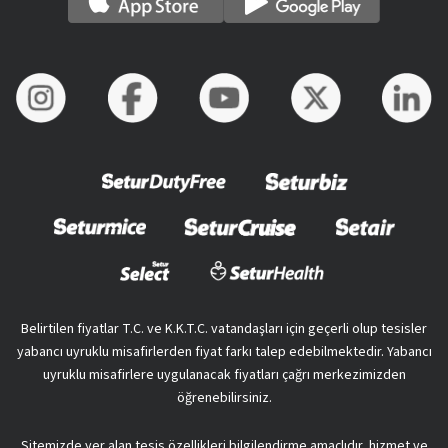
Belirtilen fiyatlar T.C. ve K.K.T.C. vatandaşları için geçerli olup tesisler
yabancı uyruklu misafirlerden fiyat farkı talep edebilmektedir. Yabancı
uyruklu misafirlere uygulanacak fiyatları çağrı merkezimizden
öğrenebilirsiniz.
Sitemizde yer alan tesis özellikleri bilgilendirme amaçlıdır, hizmet ve