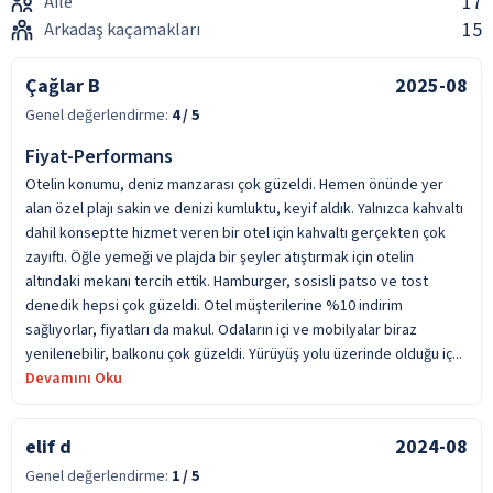
17
Aile
15
Arkadaş kaçamakları
Çağlar B
2025-08
Genel değerlendirme:
4
/ 5
Fiyat-Performans
Otelin konumu, deniz manzarası çok güzeldi. Hemen önünde yer
alan özel plajı sakin ve denizi kumluktu, keyif aldık. Yalnızca kahvaltı
dahil konseptte hizmet veren bir otel için kahvaltı gerçekten çok
zayıftı. Öğle yemeği ve plajda bir şeyler atıştırmak için otelin
altındaki mekanı tercih ettik. Hamburger, sosisli patso ve tost
denedik hepsi çok güzeldi. Otel müşterilerine %10 indirim
sağlıyorlar, fiyatları da makul. Odaların içi ve mobilyalar biraz
yenilenebilir, balkonu çok güzeldi. Yürüyüş yolu üzerinde olduğu iç...
Devamını Oku
elif d
2024-08
Genel değerlendirme:
1
/ 5