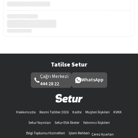
Tatilse Setur
Çağrı Merkezi
WhatsApp
444 28 22
Hakkımızda
Resmi Tatiller 2026
Kalite
Müşteri İlişkileri
KVKK
Setur Yayınları
Setur Etik İlkeler
Yatırımcı İlişkileri
Bilgi Toplumu Hizmetleri
İşlem Rehberi
Çerez Ayarları