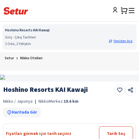
Hoshino Resorts KAI Kawaji
Giriş - Çıkış Tarihleri
Yeniden Ara
1 Oda, 2 Yetişkin
Setur
Nikko Otelleri
Hoshino Resorts KAI Kawaji
Nikko / Japonya
|
Nikko
Merkez:
19.6
km
Haritada Gör
Fiyatları görmek için tarih seçiniz
Tarih Seç