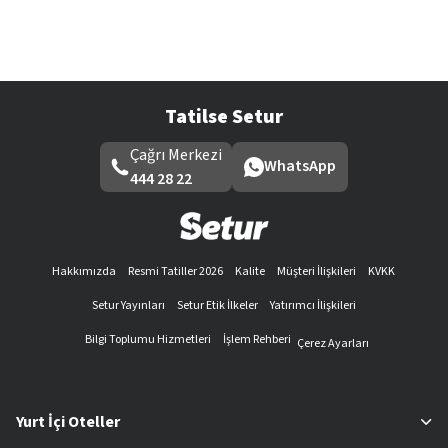
Tatilse Setur
Çağrı Merkezi
WhatsApp
444 28 22
Hakkımızda
Resmi Tatiller 2026
Kalite
Müşteri İlişkileri
KVKK
Setur Yayınları
Setur Etik İlkeler
Yatırımcı İlişkileri
Bilgi Toplumu Hizmetleri
İşlem Rehberi
Çerez Ayarları
Yurt İçi Oteller