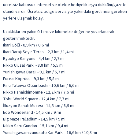
ücretsiz kablosuz İnternet ve otelde hediyelik eşya dükkânı/gazete
standı vardır. Ücretsiz bölge servisiyle yakındaki görülmesi gereken
yerlere ulaşmak kolay.
Uzaklıklar en yakın 0.1 mil ve kilometre değerine yuvarlanarak
gösterilmektedir.
Ikari Gölü - 0,9 km / 0,6 mi
Ikari Barajı Seyir Terası - 2,3 km / 1,4 mi
Ryuokyo Kanyonu - 4,4 km / 2,7 mi
Nikko Ulusal Parkı - 8,8 km / 5,5 mi
Yunishigawa Barajı - 9,1 km / 5,7 mi
Fureai Köprüsü - 9,3 km / 5,8 mi
Kinu Tateiwa Otsuribashi - 10,6 km / 6,6 mi
Nikko Hanaichimonme - 12,2 km / 7,6 mi
Tobu World Square - 12,4 km / 7,7 mi
İllüzyon Sanatı Müzesi - 14,3 km / 8,9 mi
Edo Wonderland - 14,5 km / 9 mi
Big Maze Palladium - 14,5 km / 9 mi
Nikko Saru Gundan - 15,1 km / 9,4 mi
Yunishigawamizunosato Kar Parkı - 16,6 km / 10,3 mi