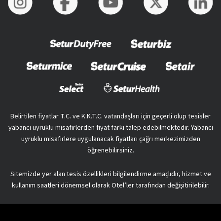
Belirtilen fiyatlar T.C. ve K.K.T.C. vatandaşları için geçerli olup tesisler
yabancı uyruklu misafirlerden fiyat farkı talep edebilmektedir. Yabancı
uyruklu misafirlere uygulanacak fiyatları çağrı merkezimizden
öğrenebilirsiniz.
Sitemizde yer alan tesis özellikleri bilgilendirme amaçlıdır, hizmet ve
kullanım saatleri dönemsel olarak Otel’ler tarafından değişitirilebilir.