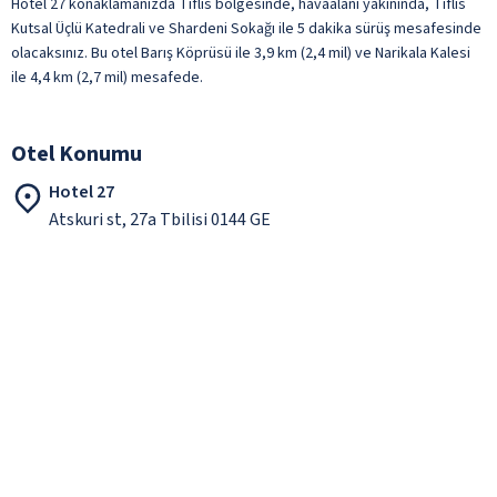
Hotel 27 konaklamanızda Tiflis bölgesinde, havaalanı yakınında, Tiflis
Kutsal Üçlü Katedrali ve Shardeni Sokağı ile 5 dakika sürüş mesafesinde
olacaksınız. Bu otel Barış Köprüsü ile 3,9 km (2,4 mil) ve Narikala Kalesi
ile 4,4 km (2,7 mil) mesafede.
Otel Konumu
Hotel 27
Atskuri st, 27a Tbilisi 0144 GE