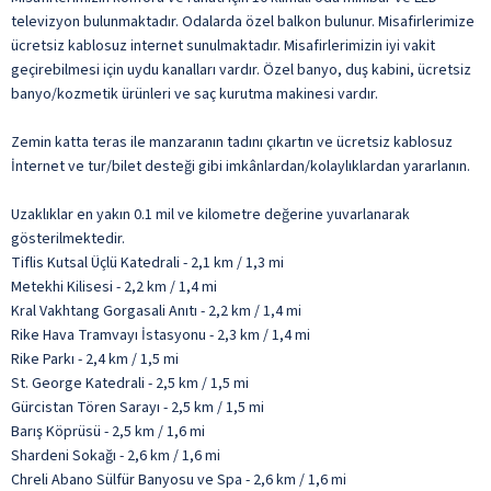
televizyon bulunmaktadır. Odalarda özel balkon bulunur. Misafirlerimize
ücretsiz kablosuz internet sunulmaktadır. Misafirlerimizin iyi vakit
geçirebilmesi için uydu kanalları vardır. Özel banyo, duş kabini, ücretsiz
banyo/kozmetik ürünleri ve saç kurutma makinesi vardır.
Zemin katta teras ile manzaranın tadını çıkartın ve ücretsiz kablosuz
İnternet ve tur/bilet desteği gibi imkânlardan/kolaylıklardan yararlanın.
Uzaklıklar en yakın 0.1 mil ve kilometre değerine yuvarlanarak
gösterilmektedir.
Tiflis Kutsal Üçlü Katedrali - 2,1 km / 1,3 mi
Metekhi Kilisesi - 2,2 km / 1,4 mi
Kral Vakhtang Gorgasali Anıtı - 2,2 km / 1,4 mi
Rike Hava Tramvayı İstasyonu - 2,3 km / 1,4 mi
Rike Parkı - 2,4 km / 1,5 mi
St. George Katedrali - 2,5 km / 1,5 mi
Gürcistan Tören Sarayı - 2,5 km / 1,5 mi
Barış Köprüsü - 2,5 km / 1,6 mi
Shardeni Sokağı - 2,6 km / 1,6 mi
Chreli Abano Sülfür Banyosu ve Spa - 2,6 km / 1,6 mi