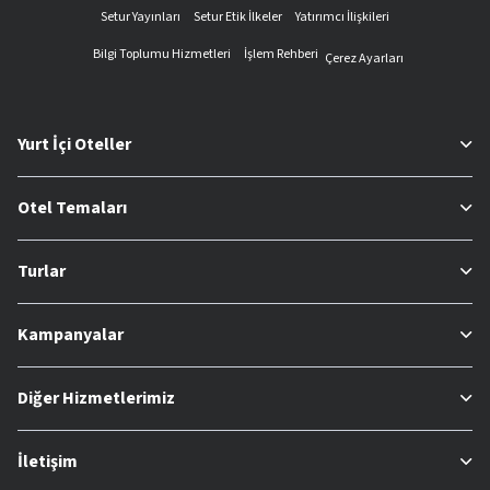
Setur Yayınları
Setur Etik İlkeler
Yatırımcı İlişkileri
Bilgi Toplumu Hizmetleri
İşlem Rehberi
Çerez Ayarları
Yurt İçi Oteller
Otel Temaları
Turlar
Kampanyalar
Diğer Hizmetlerimiz
İletişim