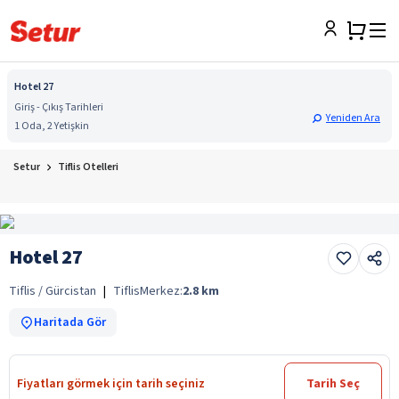
Hotel 27
Giriş - Çıkış Tarihleri
Yeniden Ara
1 Oda, 2 Yetişkin
Setur
Tiflis Otelleri
Hotel 27
Tiflis / Gürcistan
|
Tiflis
Merkez:
2.8
km
Haritada Gör
Fiyatları görmek için tarih seçiniz
Tarih Seç