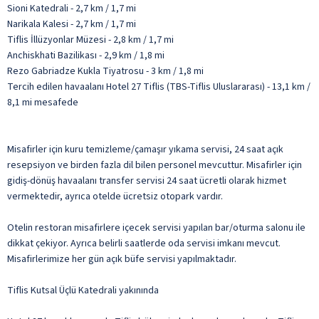
Sioni Katedrali - 2,7 km / 1,7 mi
Narikala Kalesi - 2,7 km / 1,7 mi
Tiflis İllüzyonlar Müzesi - 2,8 km / 1,7 mi
Anchiskhati Bazilikası - 2,9 km / 1,8 mi
Rezo Gabriadze Kukla Tiyatrosu - 3 km / 1,8 mi
Tercih edilen havaalanı Hotel 27 Tiflis (TBS-Tiflis Uluslararası) - 13,1 km /
8,1 mi mesafede
Misafirler için kuru temizleme/çamaşır yıkama servisi, 24 saat açık
resepsiyon ve birden fazla dil bilen personel mevcuttur. Misafirler için
gidiş-dönüş havaalanı transfer servisi 24 saat ücretli olarak hizmet
vermektedir, ayrıca otelde ücretsiz otopark vardır.
Otelin restoran misafirlere içecek servisi yapılan bar/oturma salonu ile
dikkat çekiyor. Ayrıca belirli saatlerde oda servisi imkanı mevcut.
Misafirlerimize her gün açık büfe servisi yapılmaktadır.
Tiflis Kutsal Üçlü Katedrali yakınında