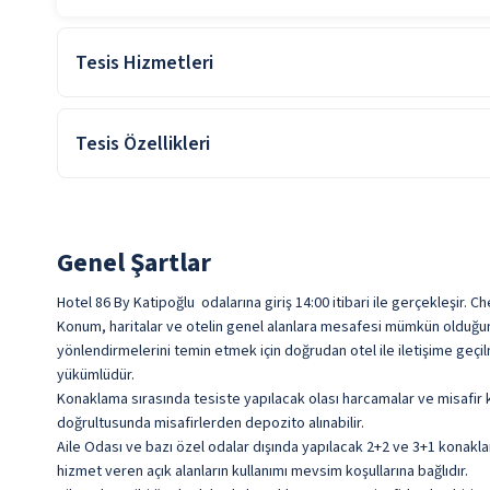
Tesis Hizmetleri
24 Saat Resepsiyon Hizmeti
Tesis Özellikleri
Emanet Kasa
Bahçe
Gazeteler
Resepsiyon Hizmeti
Genel Şartlar
Hotel 86 By Katipoğlu odalarına giriş 14:00 itibari ile gerçekleşir. C
Konum, haritalar ve otelin genel alanlara mesafesi mümkün olduğunca
yönlendirmelerini temin etmek için doğrudan otel ile iletişime geç
yükümlüdür.
Konaklama sırasında tesiste yapılacak olası harcamalar ve misafir k
doğrultusunda misafirlerden depozito alınabilir.
Aile Odası ve bazı özel odalar dışında yapılacak 2+2 ve 3+1 konakla
hizmet veren açık alanların kullanımı mevsim koşullarına bağlıdır.