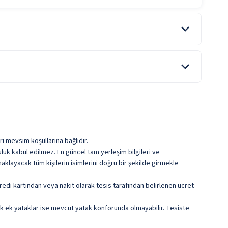
Çamaşırhane
Toplantı Salonu
Otopark
ile belirtilen özellikler ücretlidir.
rı mevsim koşullarına bağlıdır.
luk kabul edilmez. En güncel tam yerleşim bilgileri ve
klayacak tüm kişilerin isimlerini doğru bir şekilde girmekle
edi kartından veya nakit olarak tesis tarafından belirlenen ücret
cek ek yataklar ise mevcut yatak konforunda olmayabilir. Tesiste