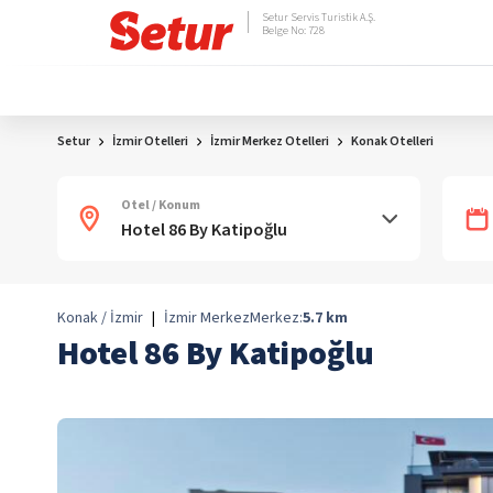
Setur Servis Turistik A.Ş.
Belge No: 728
Setur
İzmir Otelleri
İzmir Merkez Otelleri
Konak Otelleri
Otel / Konum
Konak / İzmir
|
İzmir Merkez
Merkez:
5.7
km
Hotel 86 By Katipoğlu