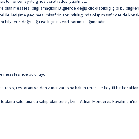
sisten erken ayrıldığında ücret iadesi yapılmaz.
olan mesafesi bilgi amaçlıdır. Bilgilerde değişiklik olabildiği gibi bu bilgil
l ile iletişime geçilmesi misafirin sorumluluğunda olup misafir otelde konakl
i bilgilerin doğruluğu ise kişinin kendi sorumluluğundadır.
me mesafesinde bulunuyor.
ayan tesis, restoranı ve deniz manzarasına hakim terası ile keyifli bir konakl
r toplantı salonuna da sahip olan tesis, İzmir Adnan Menderes Havalimanı’na 1