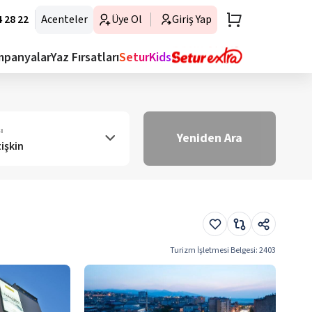
 28 22
Acenteler
Üye Ol
Giriş Yap
mpanyalar
Yaz Fırsatları
SeturKids
ı
Yeniden Ara
tişkin
Turizm İşletmesi Belgesi
:
2403