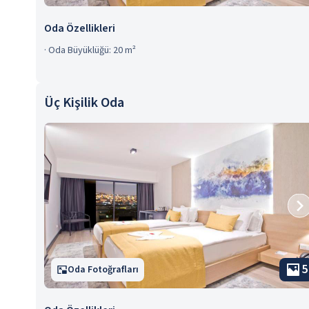
Oda Özellikleri
·
Oda Büyüklüğü: 20 m²
Üç Kişilik Oda
5
Oda Fotoğrafları