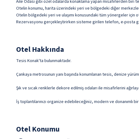
Aile Odası gibi özel odalarda konaklama yapan misafirlerden biri te
Otelin konumu, harita üzerindeki yeri ve bölgedeki diğer merkezlere 
Otelin bölgedeki yeri ve ulaşımı konusundaki tüm yönergeler için ote
Rezervasyonu gerçekleştirirken sisteme girilen telefon, e-posta gib
Otel Hakkında
Tesis Konak'ta bulunmaktadır.
Çankaya metrosunun yanı başında konumlanan tesis, denize yürü
Şık ve sıcak renklerle dekore edilmiş odaları ile misafirlerini ağırl
İş toplantılarınızı organize edebileceğiniz, modern ve donanımlı bi
Otel Konumu