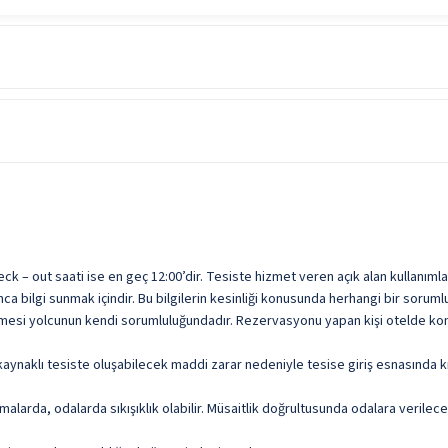
Genel Alan Wifi
Kuru Temizleme
Günlük Temizlik Hizmeti
Vale Hizmeti
heck – out saati ise en geç 12:00’dir. Tesiste hizmet veren açık alan kullanımla
 bilgi sunmak içindir. Bu bilgilerin kesinliği konusunda herhangi bir sorumlu
ilmesi yolcunun kendi sorumluluğundadır. Rezervasyonu yapan kişi otelde kona
aynaklı tesiste oluşabilecek maddi zarar nedeniyle tesise giriş esnasında kr
malarda, odalarda sıkışıklık olabilir. Müsaitlik doğrultusunda odalara verile