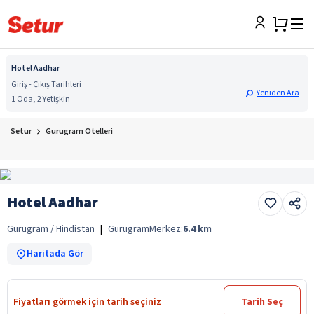
Hotel Aadhar
Giriş - Çıkış Tarihleri
Yeniden Ara
1 Oda, 2 Yetişkin
Setur
Gurugram Otelleri
Hotel Aadhar
Gurugram / Hindistan
|
Gurugram
Merkez:
6.4
km
Haritada Gör
Fiyatları görmek için tarih seçiniz
Tarih Seç