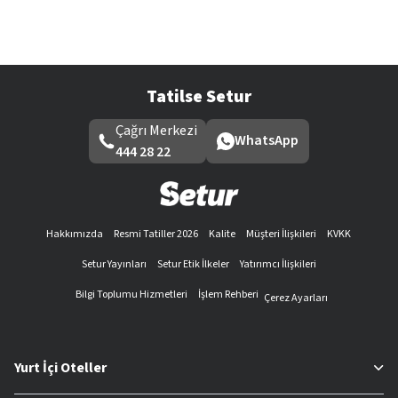
Tatilse Setur
Çağrı Merkezi
WhatsApp
444 28 22
Hakkımızda
Resmi Tatiller 2026
Kalite
Müşteri İlişkileri
KVKK
Setur Yayınları
Setur Etik İlkeler
Yatırımcı İlişkileri
Bilgi Toplumu Hizmetleri
İşlem Rehberi
Çerez Ayarları
Yurt İçi Oteller