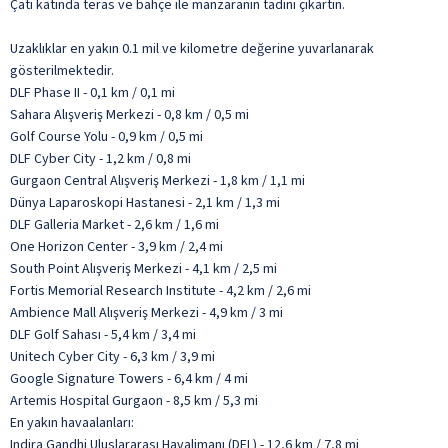
Çatı katında teras ve bahçe ile manzaranın tadını çıkartın.
Uzaklıklar en yakın 0.1 mil ve kilometre değerine yuvarlanarak
gösterilmektedir.
DLF Phase II - 0,1 km / 0,1 mi
Sahara Alışveriş Merkezi - 0,8 km / 0,5 mi
Golf Course Yolu - 0,9 km / 0,5 mi
DLF Cyber City - 1,2 km / 0,8 mi
Gurgaon Central Alışveriş Merkezi - 1,8 km / 1,1 mi
Dünya Laparoskopi Hastanesi - 2,1 km / 1,3 mi
DLF Galleria Market - 2,6 km / 1,6 mi
One Horizon Center - 3,9 km / 2,4 mi
South Point Alışveriş Merkezi - 4,1 km / 2,5 mi
Fortis Memorial Research Institute - 4,2 km / 2,6 mi
Ambience Mall Alışveriş Merkezi - 4,9 km / 3 mi
DLF Golf Sahası - 5,4 km / 3,4 mi
Unitech Cyber City - 6,3 km / 3,9 mi
Google Signature Towers - 6,4 km / 4 mi
Artemis Hospital Gurgaon - 8,5 km / 5,3 mi
En yakın havaalanları:
Indira Gandhi Uluslararası Havalimanı (DEL) - 12,6 km / 7,8 mi