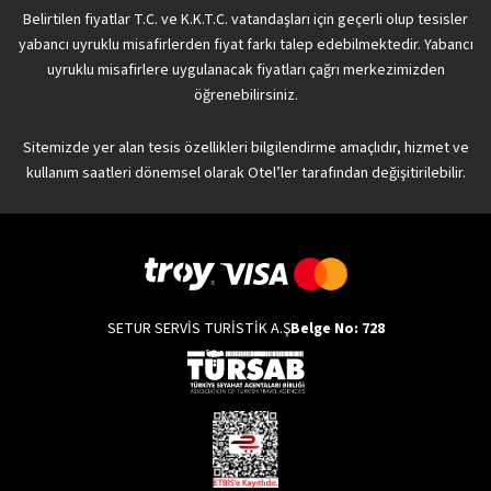
Belirtilen fiyatlar T.C. ve K.K.T.C. vatandaşları için geçerli olup tesisler
yabancı uyruklu misafirlerden fiyat farkı talep edebilmektedir. Yabancı
uyruklu misafirlere uygulanacak fiyatları çağrı merkezimizden
öğrenebilirsiniz.
Sitemizde yer alan tesis özellikleri bilgilendirme amaçlıdır, hizmet ve
kullanım saatleri dönemsel olarak Otel’ler tarafından değişitirilebilir.
SETUR SERVİS TURİSTİK A.Ş
Belge No: 728