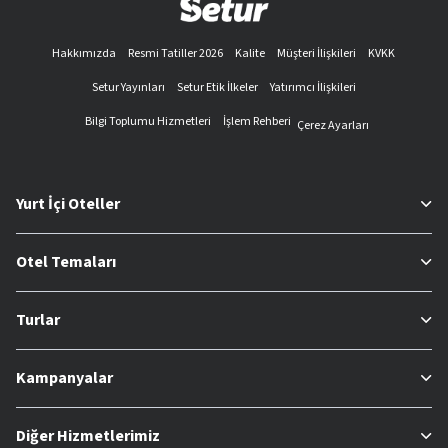
Hakkımızda
Resmi Tatiller 2026
Kalite
Müşteri İlişkileri
KVKK
Setur Yayınları
Setur Etik İlkeler
Yatırımcı İlişkileri
Bilgi Toplumu Hizmetleri
İşlem Rehberi
Çerez Ayarları
Yurt İçi Oteller
Otel Temaları
Turlar
Kampanyalar
Diğer Hizmetlerimiz