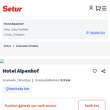
Hotel Alpenhof
Giriş - Çıkış Tarihleri
Yeniden Ara
1 Oda, 2 Yetişkin
Setur
Gramado Otelleri
Hotel Alpenhof
Gramado / Brezilya
|
Gramado
Merkez:
0.9
km
Haritada Gör
Fiyatları görmek için tarih seçiniz
Tarih Seç