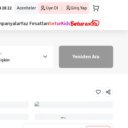
 28 22
Acenteler
Üye Ol
Giriş Yap
mpanyalar
Yaz Fırsatları
SeturKids
ı
Yeniden Ara
tişkin
Haritada Gör