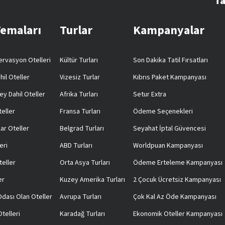
Ta
Temaları
Turlar
Kampanyalar
rvasyon Otelleri
Kültür Turları
Son Dakika Tatil Fırsatları
hil Oteller
Vizesiz Turlar
Kıbrıs Paket Kampanyası
ey Dahil Oteller
Afrika Turları
Setur Extra
teller
Fransa Turları
Ödeme Seçenekleri
ar Oteller
Belgrad Turları
Seyahat İptal Güvencesi
eri
ABD Turları
Worldpuan Kampanyası
teller
Orta Asya Turları
Ödeme Erteleme Kampanyası
er
Kuzey Amerika Turları
2 Çocuk Ücretsiz Kampanyası
 Odası Olan Oteller
Avrupa Turları
Çok Kal Az Öde Kampanyası
telleri
Karadağ Turları
Ekonomik Oteller Kampanyası