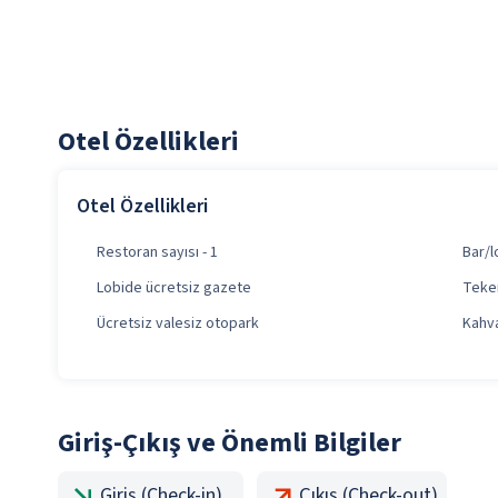
Otel Özellikleri
Otel Özellikleri
Restoran sayısı - 1
Bar/l
Lobide ücretsiz gazete
Teker
Ücretsiz valesiz otopark
Kahval
Giriş-Çıkış ve Önemli Bilgiler
Giriş (Check-in)
Çıkış (Check-out)