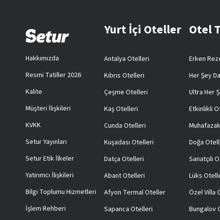
Yurt İçi Oteller
Otel 
Hakkımızda
Antalya Otelleri
Erken Reze
Resmi Tatiller 2026
Kıbrıs Otelleri
Her Şey Da
Kalite
Çeşme Otelleri
Ultra Her Ş
Müşteri İlişkileri
Kaş Otelleri
Etkinlikli O
KVKK
Cunda Otelleri
Muhafazak
Setur Yayınları
Kuşadası Otelleri
Doğa Otell
Setur Etik İlkeler
Datça Otelleri
Sanatçılı O
Yatırımcı İlişkileri
Abant Otelleri
Lüks Otell
Bilgi Toplumu Hizmetleri
Afyon Termal Oteller
Özel Villa
İşlem Rehberi
Sapanca Otelleri
Bungalov O