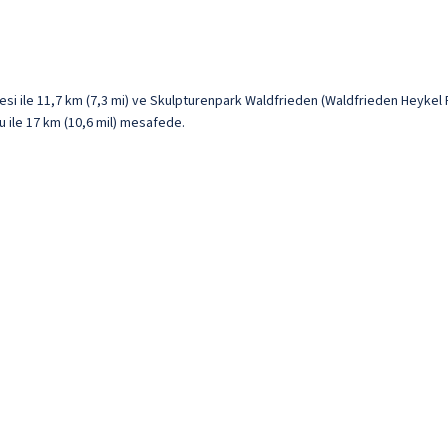
ile 11,7 km (7,3 mi) ve Skulpturenpark Waldfrieden (Waldfrieden Heykel Par
u ile 17 km (10,6 mil) mesafede.