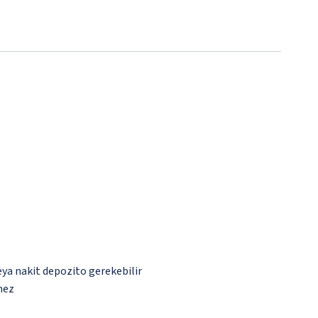
eya nakit depozito gerekebilir
mez