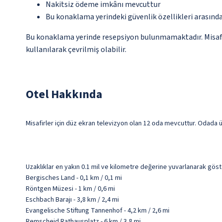
Nakitsiz ödeme imkânı mevcuttur
Bu konaklama yerindeki güvenlik özellikleri arasın
Bu konaklama yerinde resepsiyon bulunmamaktadır. Misafirle
kullanılarak çevrilmiş olabilir.
Otel Hakkında
Misafirler için düz ekran televizyon olan 12 oda mevcuttur. Odada ü
Uzaklıklar en yakın 0.1 mil ve kilometre değerine yuvarlanarak göst
Bergisches Land - 0,1 km / 0,1 mi
Röntgen Müzesi - 1 km / 0,6 mi
Eschbach Barajı - 3,8 km / 2,4 mi
Evangelische Stiftung Tannenhof - 4,2 km / 2,6 mi
Remscheid Rathausplatz - 6 km / 3,8 mi