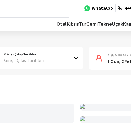
WhatsApp
444
Otel
Kıbrıs
Tur
Gemi
Tekne
Uçak
Ka
Giriş - Çıkış Tarihleri
Kişi, Oda Sayıs
Giriş - Çıkış Tarihleri
1 Oda, 2 Ye