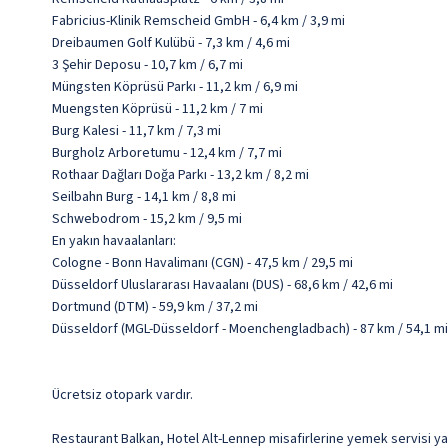
Fabricius-Klinik Remscheid GmbH - 6,4 km / 3,9 mi
Dreibaumen Golf Kulübü - 7,3 km / 4,6 mi
3 Şehir Deposu - 10,7 km / 6,7 mi
Müngsten Köprüsü Parkı - 11,2 km / 6,9 mi
Muengsten Köprüsü - 11,2 km / 7 mi
Burg Kalesi - 11,7 km / 7,3 mi
Burgholz Arboretumu - 12,4 km / 7,7 mi
Rothaar Dağları Doğa Parkı - 13,2 km / 8,2 mi
Seilbahn Burg - 14,1 km / 8,8 mi
Schwebodrom - 15,2 km / 9,5 mi
En yakın havaalanları:
Cologne - Bonn Havalimanı (CGN) - 47,5 km / 29,5 mi
Düsseldorf Uluslararası Havaalanı (DUS) - 68,6 km / 42,6 mi
Dortmund (DTM) - 59,9 km / 37,2 mi
Düsseldorf (MGL-Düsseldorf - Moenchengladbach) - 87 km / 54,1 mi
Ücretsiz otopark vardır.
Restaurant Balkan, Hotel Alt-Lennep misafirlerine yemek servisi yapı