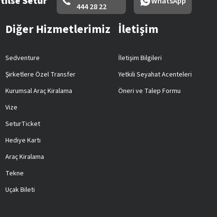
tilse Setur
WhatsApp
444 28 22
Diğer Hizmetlerimiz
İletişim
Sedventure
İletişim Bilgileri
Şirketlere Özel Transfer
Yetkili Seyahat Acenteleri
Kurumsal Araç Kiralama
Öneri ve Talep Formu
Vize
SeturTicket
Hediye Kartı
Araç Kiralama
Tekne
Uçak Bileti