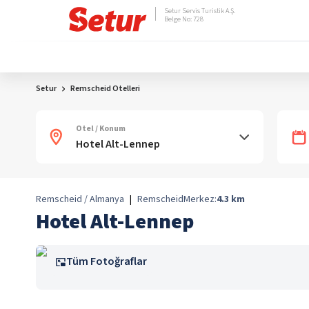
Setur Servis Turistik A.Ş.
Belge No: 728
Setur
Remscheid Otelleri
Otel / Konum
Remscheid / Almanya
|
Remscheid
Merkez:
4.3
km
Hotel Alt-Lennep
Tüm Fotoğraflar