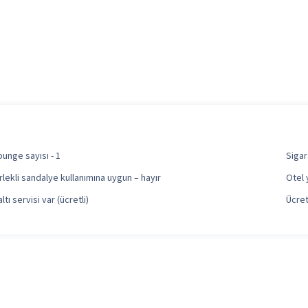
ounge sayısı - 1
Sigar
lekli sandalye kullanımına uygun – hayır
Otel 
tı servisi var (ücretli)
Ücret