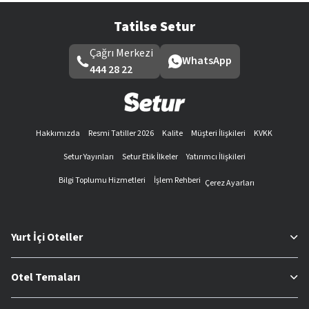
Tatilse Setur
Çağrı Merkezi
WhatsApp
444 28 22
Hakkımızda
Resmi Tatiller 2026
Kalite
Müşteri İlişkileri
KVKK
Setur Yayınları
Setur Etik İlkeler
Yatırımcı İlişkileri
Bilgi Toplumu Hizmetleri
İşlem Rehberi
Çerez Ayarları
Yurt İçi Oteller
Otel Temaları