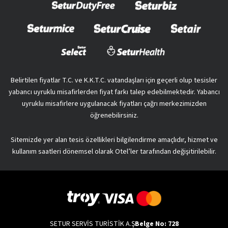
Belirtilen fiyatlar T.C. ve K.K.T.C. vatandaşları için geçerli olup tesisler
yabancı uyruklu misafirlerden fiyat farkı talep edebilmektedir. Yabancı
uyruklu misafirlere uygulanacak fiyatları çağrı merkezimizden
öğrenebilirsiniz.
Sitemizde yer alan tesis özellikleri bilgilendirme amaçlıdır, hizmet ve
kullanım saatleri dönemsel olarak Otel’ler tarafından değişitirilebilir.
SETUR SERVİS TURİSTİK A.Ş
Belge No: 728