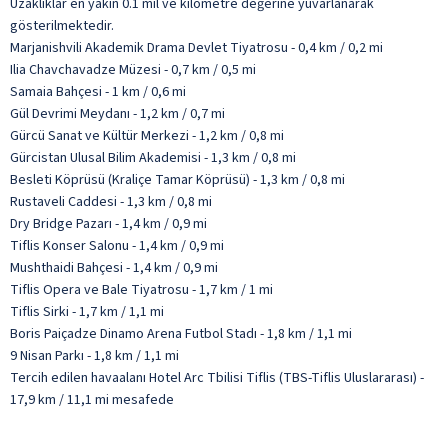
Uzaklıklar en yakın 0.1 mil ve kilometre değerine yuvarlanarak
gösterilmektedir.
Marjanishvili Akademik Drama Devlet Tiyatrosu - 0,4 km / 0,2 mi
Ilia Chavchavadze Müzesi - 0,7 km / 0,5 mi
Samaia Bahçesi - 1 km / 0,6 mi
Gül Devrimi Meydanı - 1,2 km / 0,7 mi
Gürcü Sanat ve Kültür Merkezi - 1,2 km / 0,8 mi
Gürcistan Ulusal Bilim Akademisi - 1,3 km / 0,8 mi
Besleti Köprüsü (Kraliçe Tamar Köprüsü) - 1,3 km / 0,8 mi
Rustaveli Caddesi - 1,3 km / 0,8 mi
Dry Bridge Pazarı - 1,4 km / 0,9 mi
Tiflis Konser Salonu - 1,4 km / 0,9 mi
Mushthaidi Bahçesi - 1,4 km / 0,9 mi
Tiflis Opera ve Bale Tiyatrosu - 1,7 km / 1 mi
Tiflis Sirki - 1,7 km / 1,1 mi
Boris Paiçadze Dinamo Arena Futbol Stadı - 1,8 km / 1,1 mi
9 Nisan Parkı - 1,8 km / 1,1 mi
Tercih edilen havaalanı Hotel Arc Tbilisi Tiflis (TBS-Tiflis Uluslararası) -
17,9 km / 11,1 mi mesafede