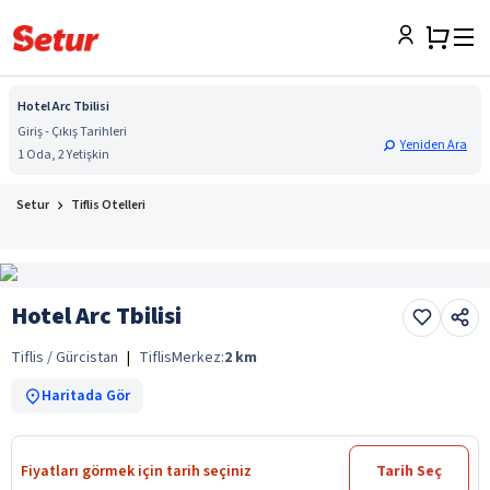
Hotel Arc Tbilisi
Giriş - Çıkış Tarihleri
Yeniden Ara
1 Oda, 2 Yetişkin
Setur
Tiflis Otelleri
Hotel Arc Tbilisi
Tiflis / Gürcistan
|
Tiflis
Merkez:
2
km
Haritada Gör
Fiyatları görmek için tarih seçiniz
Tarih Seç