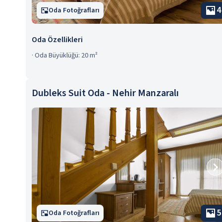
4
Oda Fotoğrafları
Oda Özellikleri
·
Oda Büyüklüğü: 20 m²
Dubleks Suit Oda - Nehir Manzaralı
5
Oda Fotoğrafları