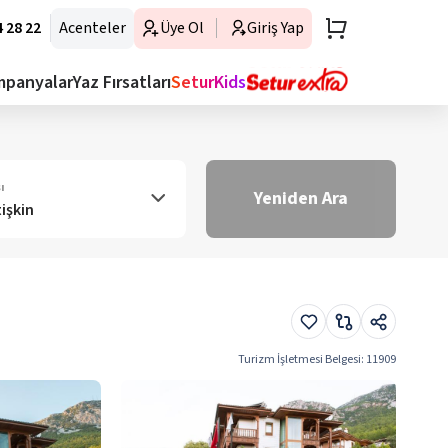
 28 22
Acenteler
Üye Ol
Giriş Yap
mpanyalar
Yaz Fırsatları
SeturKids
ı
Yeniden Ara
tişkin
Turizm İşletmesi Belgesi
:
11909