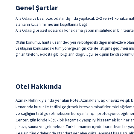
Genel Şartlar
Aile Odası ve bazı özel odalar dışında yapılacak 2+2 ve 3+1 konaklamalar
alanların kullanımı mevsim koşullarına bağlı.
Aile Odası gibi özel odalarda konaklama yapan misafirlerden biri tesiste
Otelin konumu, harita üzerindeki yeri ve bölgedeki diğer merkezlere olan m
ve ulaşımı konusundaki tüm yönergeler için otel ile iletişime geçilmesi m
girilen telefon, e-posta gibi bilgilerin doğruluğu ise kişinin kendi soruml
Otel Hakkında
Azmak Nehri kıyısında yer alan Hotel Azmakhan, açık havuz ve şık ba
kenarında huzur ile tatilini geçirmek isteyen misafirlerimizi ağır
ve sağlığını tatil gözetmeksizin koruyanlar için profesyonel eği
Center, gün içinde küçük bir kaçamak yapıp iyi hissetmek için her a
jakuzi, sauna ve geleneksel Türk hamamını içinde barındıran bir yaş
Tesisin tüm odalarında standart yer alan dijital emanet kasaları, al