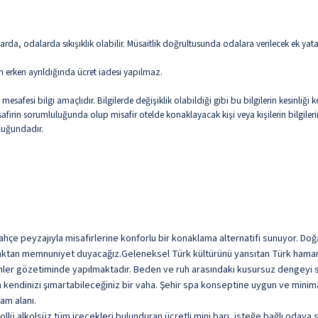
da, odalarda sıkışıklık olabilir. Müsaitlik doğrultusunda odalara verilecek ek yat
n erken ayrıldığında ücret iadesi yapılmaz.
esafesi bilgi amaçlıdır. Bilgilerde değişiklik olabildiği gibi bu bilgilerin kesinli
isafirin sorumluluğunda olup misafir otelde konaklayacak kişi veya kişilerin bilgil
uluğundadır.
hçe peyzajıyla misafirlerine konforlu bir konaklama alternatifi sunuyor. Do
lamaktan memnuniyet duyacağız.Geleneksel Türk kültürünü yansıtan Türk hamam
tmenler gözetiminde yapılmaktadır. Beden ve ruh arasındaki kusursuz dengey
n kendinizi şımartabileceğiniz bir vaha. Şehir spa konseptine uygun ve mini
am alanı.
kollü alkolsüz tüm içecekleri bulunduran ücretli mini barı, isteğe bağlı odaya