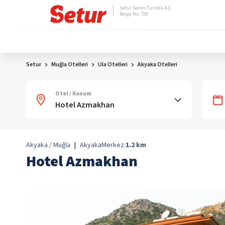
Setur Servis Turistik A.Ş.
Belge No: 728
Setur
Muğla Otelleri
Ula Otelleri
Akyaka Otelleri
Otel / Konum
Akyaka / Muğla
|
Akyaka
Merkez:
1.2
km
Hotel Azmakhan