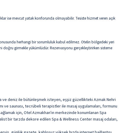
aklar ise mevcut yatak konforunda olmayabilir. Tesiste hizmet veren açık
ği konusunda herhangi bir sorumluluk kabul edilmez. Otelin bölgedeki yeri
erini doğru girmekle yükümlüdür. Rezervasyonu gerçekleştirirken sisteme
ğa ve deniz ile bütünleşmek isteyen, eşşiz güzellikteki Azmak Nehri
ı ve saunası, tecrübeli terapistler ile masaj uygulamaları, formunu
i sağlamak için, Otel Azmakhan'ın merkezinde konumlanan Spa
malist bir tarzda dekore edilen Spa & Wellness Center masaj odaları,
 servis, günlük gazete, kablosuz yüksek hızda internet bağlantısı,