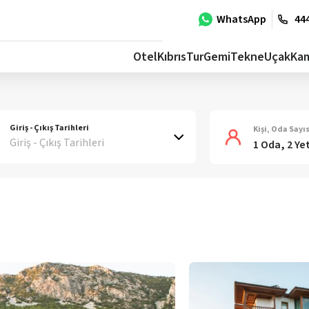
WhatsApp
444
Otel
Kıbrıs
Tur
Gemi
Tekne
Uçak
Ka
Giriş - Çıkış Tarihleri
Kişi, Oda Sayıs
Giriş - Çıkış Tarihleri
1 Oda, 2 Ye