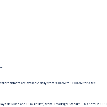
mi
ntal breakfasts are available daily from 9:30 AM to 11:00 AM for a fee.
m Playa de Nules and 18 mi (29 km) from El Madrigal Stadium. This hotel is 18.