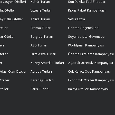
rvasyon Otelleri
Kültür Turları
Son Dakika Tatil Fırsatları
hil Oteller
Vizesiz Turlar
Kıbrıs Paket Kampanyası
ey Dahil Oteller
Afrika Turları
Setur Extra
teller
Fransa Turları
Ödeme Seçenekleri
ar Oteller
Belgrad Turları
Seyahat İptal Güvencesi
eri
ABD Turları
Worldpuan Kampanyası
teller
Orta Asya Turları
Ödeme Erteleme Kampanyası
er
Kuzey Amerika Turları
2 Çocuk Ücretsiz Kampanyası
 Odası Olan Oteller
Avrupa Turları
Çok Kal Az Öde Kampanyası
telleri
Karadağ Turları
Ekonomik Oteller Kampanyası
teller
Paris Turları
Balayı Otelleri Kampanyası