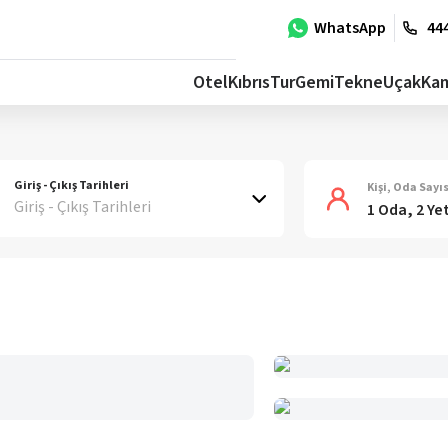
WhatsApp
444
Otel
Kıbrıs
Tur
Gemi
Tekne
Uçak
Ka
Giriş - Çıkış Tarihleri
Kişi, Oda Sayıs
Giriş - Çıkış Tarihleri
1 Oda, 2 Ye