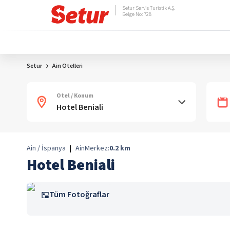
Setur Servis Turistik A.Ş.
Belge No: 728
Setur
Ain Otelleri
Otel / Konum
Ain / İspanya
|
Ain
Merkez:
0.2
km
Hotel Beniali
Tüm Fotoğraflar