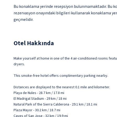
Bu konaklama yerinde resepsiyon bulunmamaktadır. Bu konak
rezervasyon onayındaki bilgileri kullanarak konaklama yerin
geçmelidir.
Otel Hakkında
Make yourself at home in one of the 4 air-conditioned rooms feat
dryers.
This smoke-free hotel offers complimentary parking nearby.
Distances are displayed to the nearest 0.1 mile and kilometer.
Playa de Nules - 28.7 km / 17.8 mi
El Madrigal Stadium - 29 km / 18 mi
Natural Park of the Sierra Calderona - 29.1 km / 18.1 mi
Plaza Mayor - 30.2 km / 18.7 mi
Caves of San Jose - 32 km / 19.9 mi