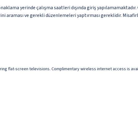
lama yerinde çalışma saatleri dışında giriş yapılamamaktadır. Giri
i araması ve gerekli düzenlemeleri yaptırması gereklidir. Misafirle
uring flat-screen televisions. Complimentary wireless internet access is a