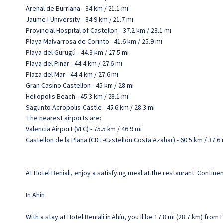
Arenal de Burriana - 34 km / 21.1 mi
Jaume I University - 34.9 km / 21.7 mi
Provincial Hospital of Castellon - 37.2 km / 23.1 mi
Playa Malvarrosa de Corinto - 41.6 km / 25.9 mi
Playa del Gurugú - 44.3 km / 27.5 mi
Playa del Pinar - 44.4 km / 27.6 mi
Plaza del Mar - 44.4 km / 27.6 mi
Gran Casino Castellon - 45 km / 28 mi
Heliopolis Beach - 45.3 km / 28.1 mi
Sagunto Acropolis-Castle - 45.6 km / 28.3 mi
The nearest airports are:
Valencia Airport (VLC) - 75.5 km / 46.9 mi
Castellon de la Plana (CDT-Castellón Costa Azahar) - 60.5 km / 37.6 
At Hotel Beniali, enjoy a satisfying meal at the restaurant. Contine
In Ahín
With a stay at Hotel Beniali in Ahín, you ll be 17.8 mi (28.7 km) fro