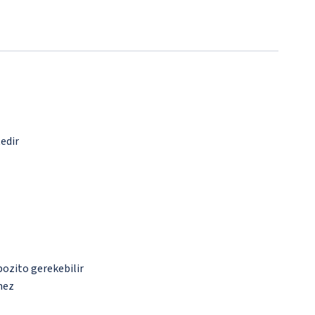
tedir
pozito gerekebilir
mez