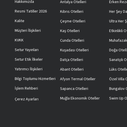
Hakkımızda
Antalya Otelleri
Erken Reze
Resmi Tatiller 2026
Kıbrıs Otelleri
Her Şey Da
Kalite
Çeşme Otelleri
Ultra Her Ş
Müşteri İlişkileri
Kaş Otelleri
Etkinlikli O
KVKK
Cunda Otelleri
Muhafazak
Setur Yayınları
Kuşadası Otelleri
Doğa Otell
Setur Etik İlkeler
Datça Otelleri
Sanatçılı O
Yatırımcı İlişkileri
Abant Otelleri
Lüks Otell
Bilgi Toplumu Hizmetleri
Afyon Termal Oteller
Özel Villa
İşlem Rehberi
Sapanca Otelleri
Bungalov O
Muğla Ekonomik Oteller
Swim Up O
Çerez Ayarları