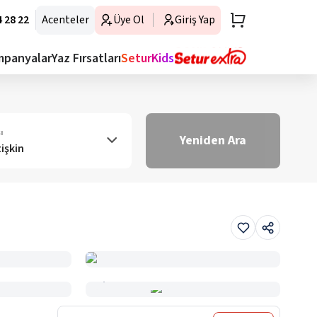
 28 22
Acenteler
Üye Ol
Giriş Yap
mpanyalar
Yaz Fırsatları
SeturKids
ı
Yeniden Ara
tişkin
Haritada Gör