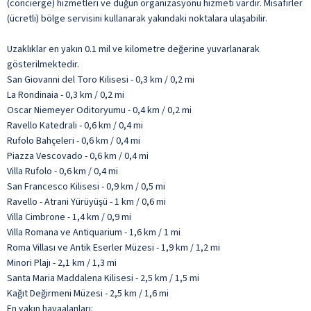
(concierge) hizmetleri ve düğün organizasyonu hizmeti vardır. Misafirler
(ücretli) bölge servisini kullanarak yakındaki noktalara ulaşabilir.
Uzaklıklar en yakın 0.1 mil ve kilometre değerine yuvarlanarak
gösterilmektedir.
San Giovanni del Toro Kilisesi - 0,3 km / 0,2 mi
La Rondinaia - 0,3 km / 0,2 mi
Oscar Niemeyer Oditoryumu - 0,4 km / 0,2 mi
Ravello Katedrali - 0,6 km / 0,4 mi
Rufolo Bahçeleri - 0,6 km / 0,4 mi
Piazza Vescovado - 0,6 km / 0,4 mi
Villa Rufolo - 0,6 km / 0,4 mi
San Francesco Kilisesi - 0,9 km / 0,5 mi
Ravello - Atrani Yürüyüşü - 1 km / 0,6 mi
Villa Cimbrone - 1,4 km / 0,9 mi
Villa Romana ve Antiquarium - 1,6 km / 1 mi
Roma Villası ve Antik Eserler Müzesi - 1,9 km / 1,2 mi
Minori Plajı - 2,1 km / 1,3 mi
Santa Maria Maddalena Kilisesi - 2,5 km / 1,5 mi
Kağıt Değirmeni Müzesi - 2,5 km / 1,6 mi
En yakın havaalanları: