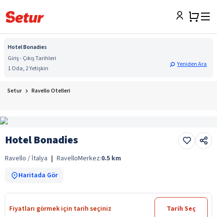
Hotel Bonadies
Giriş - Çıkış Tarihleri
Yeniden Ara
1 Oda, 2 Yetişkin
Setur
Ravello Otelleri
Hotel Bonadies
Ravello / İtalya
|
Ravello
Merkez:
0.5
km
Haritada Gör
Fiyatları görmek için tarih seçiniz
Tarih Seç