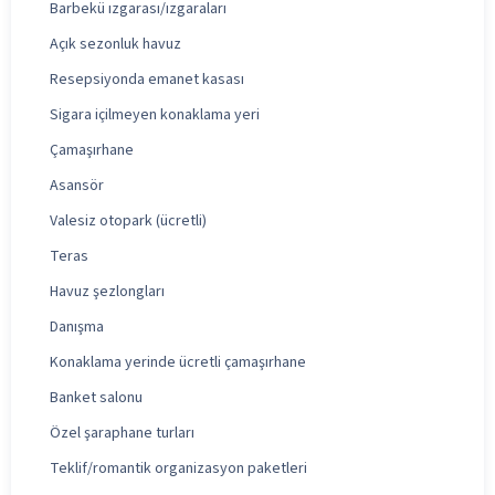
Barbekü ızgarası/ızgaraları
Açık sezonluk havuz
Resepsiyonda emanet kasası
Sigara içilmeyen konaklama yeri
Çamaşırhane
Asansör
Valesiz otopark (ücretli)
Teras
Havuz şezlongları
Danışma
Konaklama yerinde ücretli çamaşırhane
Banket salonu
Özel şaraphane turları
Teklif/romantik organizasyon paketleri