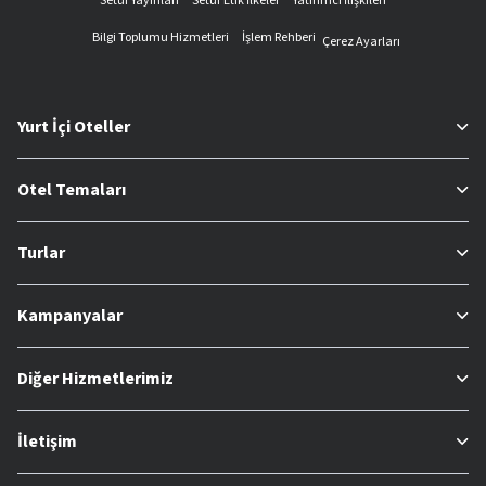
Setur Yayınları
Setur Etik İlkeler
Yatırımcı İlişkileri
Bilgi Toplumu Hizmetleri
İşlem Rehberi
Çerez Ayarları
Yurt İçi Oteller
Otel Temaları
Turlar
Kampanyalar
Diğer Hizmetlerimiz
İletişim