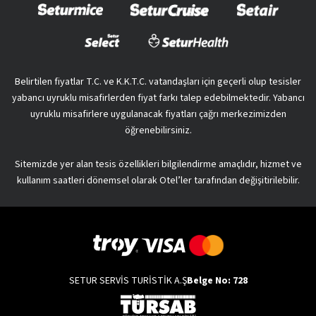
Belirtilen fiyatlar T.C. ve K.K.T.C. vatandaşları için geçerli olup tesisler
yabancı uyruklu misafirlerden fiyat farkı talep edebilmektedir. Yabancı
uyruklu misafirlere uygulanacak fiyatları çağrı merkezimizden
öğrenebilirsiniz.
Sitemizde yer alan tesis özellikleri bilgilendirme amaçlıdır, hizmet ve
kullanım saatleri dönemsel olarak Otel’ler tarafından değişitirilebilir.
SETUR SERVİS TURİSTİK A.Ş
Belge No: 728