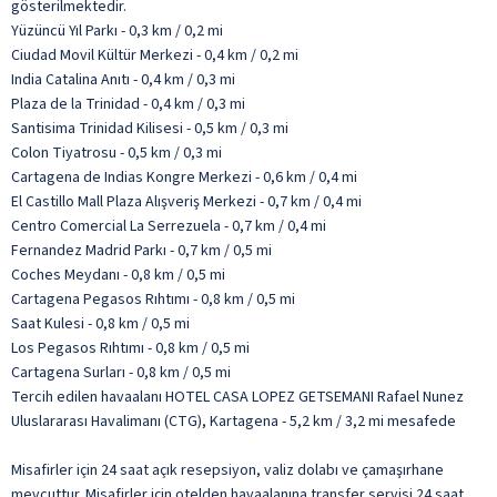
gösterilmektedir.
Yüzüncü Yıl Parkı - 0,3 km / 0,2 mi
Ciudad Movil Kültür Merkezi - 0,4 km / 0,2 mi
India Catalina Anıtı - 0,4 km / 0,3 mi
Plaza de la Trinidad - 0,4 km / 0,3 mi
Santisima Trinidad Kilisesi - 0,5 km / 0,3 mi
Colon Tiyatrosu - 0,5 km / 0,3 mi
Cartagena de Indias Kongre Merkezi - 0,6 km / 0,4 mi
El Castillo Mall Plaza Alışveriş Merkezi - 0,7 km / 0,4 mi
Centro Comercial La Serrezuela - 0,7 km / 0,4 mi
Fernandez Madrid Parkı - 0,7 km / 0,5 mi
Coches Meydanı - 0,8 km / 0,5 mi
Cartagena Pegasos Rıhtımı - 0,8 km / 0,5 mi
Saat Kulesi - 0,8 km / 0,5 mi
Los Pegasos Rıhtımı - 0,8 km / 0,5 mi
Cartagena Surları - 0,8 km / 0,5 mi
Tercih edilen havaalanı HOTEL CASA LOPEZ GETSEMANI Rafael Nunez
Uluslararası Havalimanı (CTG), Kartagena - 5,2 km / 3,2 mi mesafede
Misafirler için 24 saat açık resepsiyon, valiz dolabı ve çamaşırhane
mevcuttur. Misafirler için otelden havaalanına transfer servisi 24 saat