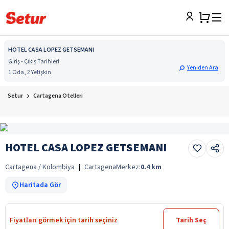
HOTEL CASA LOPEZ GETSEMANI
Giriş - Çıkış Tarihleri
Yeniden Ara
1 Oda, 2 Yetişkin
Setur
Cartagena Otelleri
HOTEL CASA LOPEZ GETSEMANI
Cartagena / Kolombiya
|
Cartagena
Merkez:
0.4
km
Haritada Gör
Fiyatları görmek için tarih seçiniz
Tarih Seç