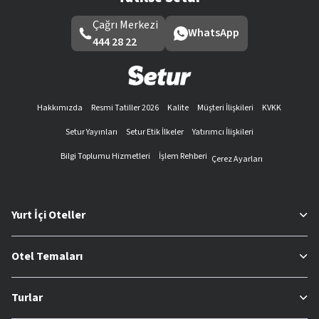
Çağrı Merkezi
WhatsApp
444 28 22
Hakkımızda
Resmi Tatiller 2026
Kalite
Müşteri İlişkileri
KVKK
Setur Yayınları
Setur Etik İlkeler
Yatırımcı İlişkileri
Bilgi Toplumu Hizmetleri
İşlem Rehberi
Çerez Ayarları
Yurt İçi Oteller
Otel Temaları
Turlar