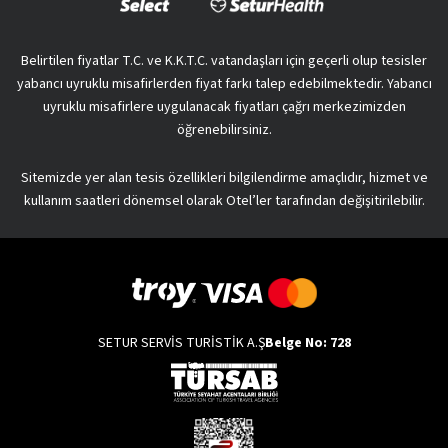
Belirtilen fiyatlar T.C. ve K.K.T.C. vatandaşları için geçerli olup tesisler
yabancı uyruklu misafirlerden fiyat farkı talep edebilmektedir. Yabancı
uyruklu misafirlere uygulanacak fiyatları çağrı merkezimizden
öğrenebilirsiniz.
Sitemizde yer alan tesis özellikleri bilgilendirme amaçlıdır, hizmet ve
kullanım saatleri dönemsel olarak Otel’ler tarafından değişitirilebilir.
SETUR SERVİS TURİSTİK A.Ş
Belge No: 728