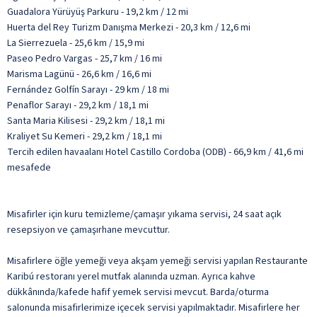
Guadalora Yürüyüş Parkuru - 19,2 km / 12 mi
Huerta del Rey Turizm Danışma Merkezi - 20,3 km / 12,6 mi
La Sierrezuela - 25,6 km / 15,9 mi
Paseo Pedro Vargas - 25,7 km / 16 mi
Marisma Lagünü - 26,6 km / 16,6 mi
Fernández Golfín Sarayı - 29 km / 18 mi
Penaflor Sarayı - 29,2 km / 18,1 mi
Santa Maria Kilisesi - 29,2 km / 18,1 mi
Kraliyet Su Kemeri - 29,2 km / 18,1 mi
Tercih edilen havaalanı Hotel Castillo Cordoba (ODB) - 66,9 km / 41,6 mi
mesafede
Misafirler için kuru temizleme/çamaşır yıkama servisi, 24 saat açık
resepsiyon ve çamaşırhane mevcuttur.
Misafirlere öğle yemeği veya akşam yemeği servisi yapılan Restaurante
Karibú restoranı yerel mutfak alanında uzman. Ayrıca kahve
dükkânında/kafede hafif yemek servisi mevcut. Barda/oturma
salonunda misafirlerimize içecek servisi yapılmaktadır. Misafirlere her