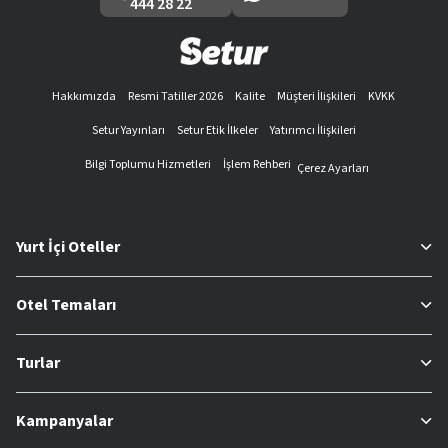
444 28 22
Hakkımızda
Resmi Tatiller 2026
Kalite
Müşteri İlişkileri
KVKK
Setur Yayınları
Setur Etik İlkeler
Yatırımcı İlişkileri
Bilgi Toplumu Hizmetleri
İşlem Rehberi
Çerez Ayarları
Yurt İçi Oteller
Otel Temaları
Turlar
Kampanyalar