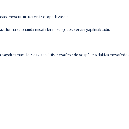
asası mevcuttur. Ücretsiz otopark vardır.
da/oturma salonunda misafirlerimize içecek servisi yapılmaktadır.
yak Yamacı ile 5 dakika sürüş mesafesinde ve Ipf ile 6 dakika mesafede olac