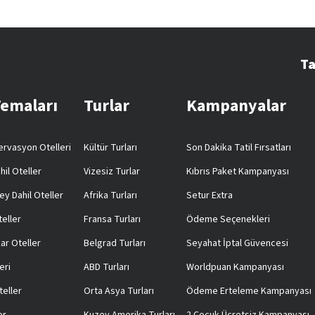
Ta
Temaları
Turlar
Kampanyalar
rvasyon Otelleri
Kültür Turları
Son Dakika Tatil Fırsatları
hil Oteller
Vizesiz Turlar
Kıbrıs Paket Kampanyası
ey Dahil Oteller
Afrika Turları
Setur Extra
teller
Fransa Turları
Ödeme Seçenekleri
ar Oteller
Belgrad Turları
Seyahat İptal Güvencesi
eri
ABD Turları
Worldpuan Kampanyası
teller
Orta Asya Turları
Ödeme Erteleme Kampanyası