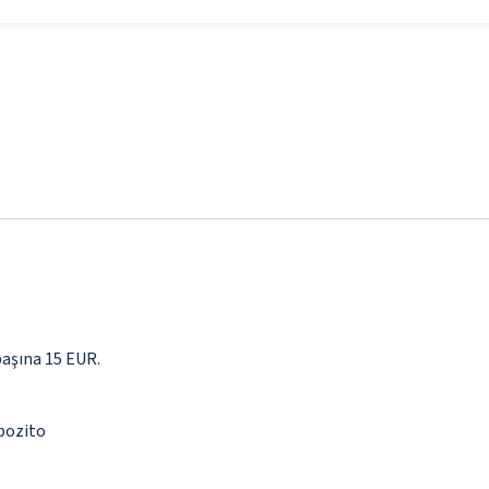
başına 15 EUR.
epozito