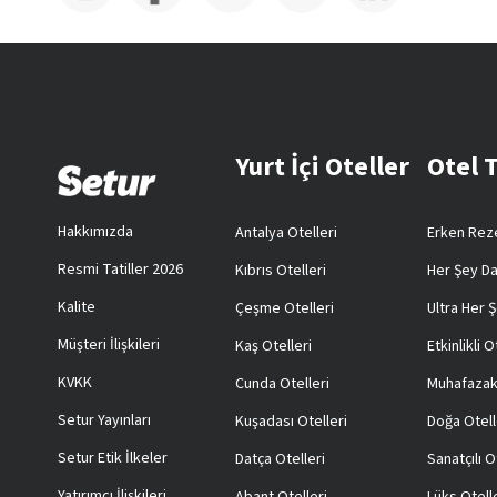
Yurt İçi Oteller
Otel 
Hakkımızda
Antalya Otelleri
Erken Reze
Resmi Tatiller 2026
Kıbrıs Otelleri
Her Şey Da
Kalite
Çeşme Otelleri
Ultra Her Ş
Müşteri İlişkileri
Kaş Otelleri
Etkinlikli O
KVKK
Cunda Otelleri
Muhafazak
Setur Yayınları
Kuşadası Otelleri
Doğa Otell
Setur Etik İlkeler
Datça Otelleri
Sanatçılı O
Yatırımcı İlişkileri