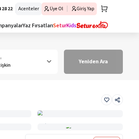
 28 22
Acenteler
Üye Ol
Giriş Yap
mpanyalar
Yaz Fırsatları
SeturKids
ı
Yeniden Ara
tişkin
Haritada Gör