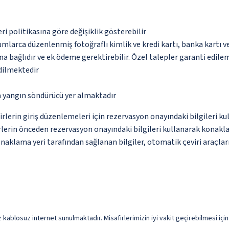
eri politikasına göre değişiklik gösterebilir
umlarca düzenlenmiş fotoğraflı kimlik ve kredi kartı, banka kartı v
na bağlıdır ve ek ödeme gerektirebilir. Özel talepler garanti edile
edilmektedir
a yangın söndürücü yer almaktadır
erin giriş düzenlemeleri için rezervasyon onayındaki bilgileri ku
erin önceden rezervasyon onayındaki bilgileri kullanarak konaklama
naklama yeri tarafından sağlanan bilgiler, otomatik çeviri araçları 
z kablosuz internet sunulmaktadır. Misafirlerimizin iyi vakit geçirebilmesi içi