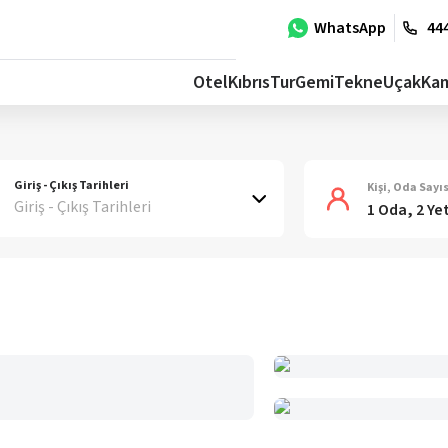
WhatsApp
444
Otel
Kıbrıs
Tur
Gemi
Tekne
Uçak
Ka
Giriş - Çıkış Tarihleri
Kişi, Oda Sayıs
Giriş - Çıkış Tarihleri
1 Oda, 2 Ye