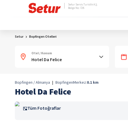
Setur Servis Turistik A.Ş.
Belge No: 728
Setur
Bopfingen Otelleri
Otel / Konum
Bopfingen / Almanya
|
Bopfingen
Merkez:
0.1
km
Hotel Da Felice
Tüm Fotoğraflar