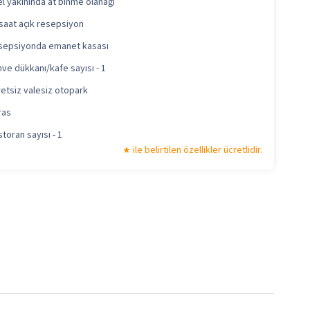
l yakınında at binme olanağı
saat açık resepsiyon
sepsiyonda emanet kasası
ve dükkanı/kafe sayısı - 1
etsiz valesiz otopark
ras
toran sayısı - 1
ile belirtilen özellikler ücretlidir.