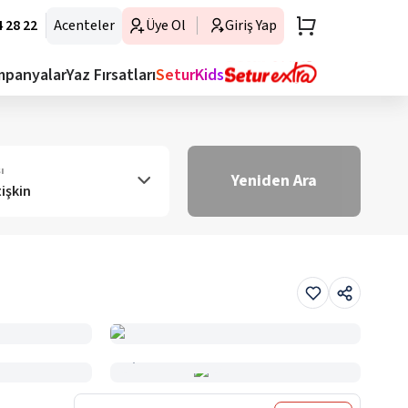
 28 22
Acenteler
Üye Ol
Giriş Yap
mpanyalar
Yaz Fırsatları
SeturKids
ı
Yeniden Ara
tişkin
Haritada Gör