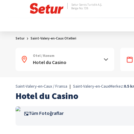
Setur Servis Turistik A.Ş.
Belge No: 728
Setur
Saint-Valery-en-Caux Otelleri
Otel / Konum
Saint-Valery-en-Caux / Fransa
|
Saint-Valery-en-Caux
Merkez:
0.5
k
Hotel du Casino
Tüm Fotoğraflar