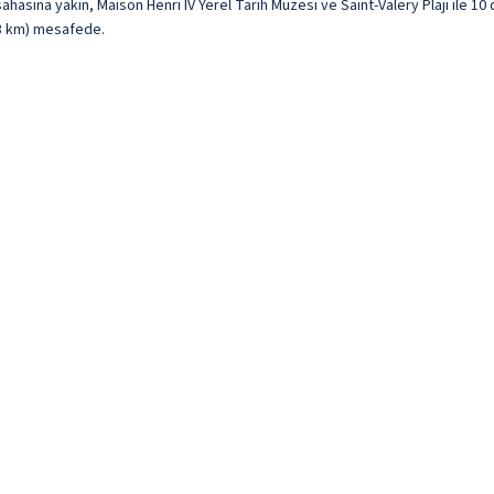
ahasına yakın, Maison Henri IV Yerel Tarih Müzesi ve Saint-Valery Plajı ile 
4,3 km) mesafede.