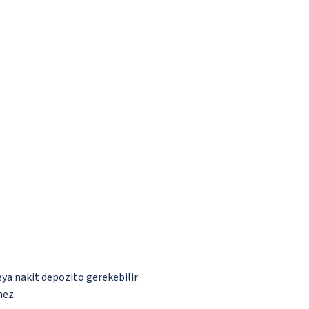
eya nakit depozito gerekebilir
mez