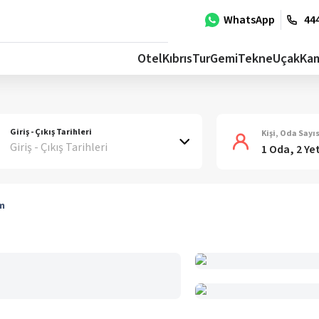
WhatsApp
444
Otel
Kıbrıs
Tur
Gemi
Tekne
Uçak
Ka
Giriş - Çıkış Tarihleri
Kişi, Oda Sayıs
Giriş - Çıkış Tarihleri
1 Oda, 2 Ye
m