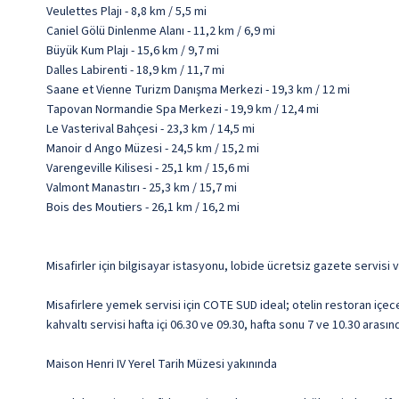
Veulettes Plajı - 8,8 km / 5,5 mi
Caniel Gölü Dinlenme Alanı - 11,2 km / 6,9 mi
Büyük Kum Plajı - 15,6 km / 9,7 mi
Dalles Labirenti - 18,9 km / 11,7 mi
Saane et Vienne Turizm Danışma Merkezi - 19,3 km / 12 mi
Tapovan Normandie Spa Merkezi - 19,9 km / 12,4 mi
Le Vasterival Bahçesi - 23,3 km / 14,5 mi
Manoir d Ango Müzesi - 24,5 km / 15,2 mi
Varengeville Kilisesi - 25,1 km / 15,6 mi
Valmont Manastırı - 25,3 km / 15,7 mi
Bois des Moutiers - 26,1 km / 16,2 mi
Misafirler için bilgisayar istasyonu, lobide ücretsiz gazete servis
Misafirlere yemek servisi için COTE SUD ideal; otelin restoran içec
kahvaltı servisi hafta içi 06.30 ve 09.30, hafta sonu 7 ve 10.30 arasın
Maison Henri IV Yerel Tarih Müzesi yakınında