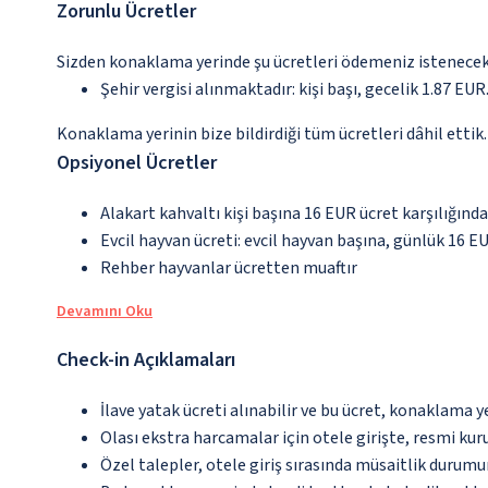
Zorunlu Ücretler
Sizden konaklama yerinde şu ücretleri ödemeniz istenecektir
Şehir vergisi alınmaktadır: kişi başı, gecelik 1.87 EUR.
Konaklama yerinin bize bildirdiği tüm ücretleri dâhil ettik.
Opsiyonel Ücretler
Alakart kahvaltı kişi başına 16 EUR ücret karşılığınd
Evcil hayvan ücreti: evcil hayvan başına, günlük 16 E
Rehber hayvanlar ücretten muaftır
Devamını Oku
Check-in Açıklamaları
İlave yatak ücreti alınabilir ve bu ücret, konaklama y
Olası ekstra harcamalar için otele girişte, resmi kur
Özel talepler, otele giriş sırasında müsaitlik durumu