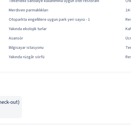
Tekerlekli sandalye kullanımına uygun otel restoranı
Ote
Merdiven parmaklıkları
24 
Otoparkta engellilere uygun park yeri sayısı - 1
Re
Yakında ekolojik turlar
Kah
Asansör
Ücr
Bilgisayar istasyonu
Te
Yakında rüzgâr sörfü
Res
Check-out)