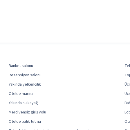
Banket salonu
Tek
Resepsiyon salonu
Top
Yakında yelkencilik
Ücr
Otelde marina
Ücr
Yakında su kayağı
Ba
Merdivensiz giriş yolu
Lob
Otelde balık tutma
Ote