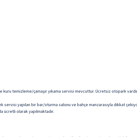
i ve kuru temizleme/çamaşır yıkama servisi mevcuttur. Ücretsiz otopark vardır
ek servisi yapılan bir bar/oturma salonu ve bahçe manzarasıyla dikkat çekiyor
da ücretli olarak yapılmaktadır.