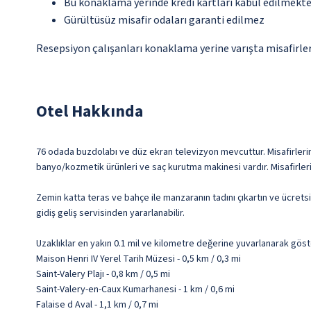
Bu konaklama yerinde kredi kartları kabul edilmekte
Gürültüsüz misafir odaları garanti edilmez
Resepsiyon çalışanları konaklama yerine varışta misafirleri
Otel Hakkında
76 odada buzdolabı ve düz ekran televizyon mevcuttur. Misafirlerimi
banyo/kozmetik ürünleri ve saç kurutma makinesi vardır. Misafirler
Zemin katta teras ve bahçe ile manzaranın tadını çıkartın ve ücret
gidiş geliş servisinden yararlanabilir.
Uzaklıklar en yakın 0.1 mil ve kilometre değerine yuvarlanarak göst
Maison Henri IV Yerel Tarih Müzesi - 0,5 km / 0,3 mi
Saint-Valery Plajı - 0,8 km / 0,5 mi
Saint-Valery-en-Caux Kumarhanesi - 1 km / 0,6 mi
Falaise d Aval - 1,1 km / 0,7 mi