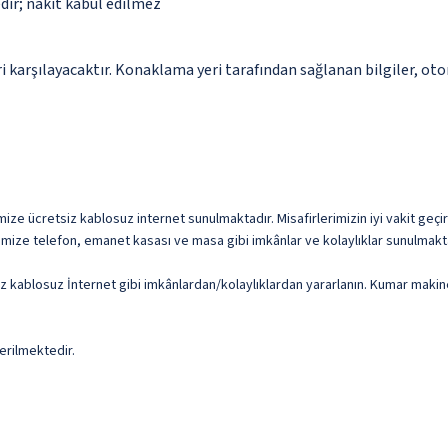
dir; nakit kabul edilmez
 karşılayacaktır. Konaklama yeri tarafından sağlanan bilgiler, otoma
ze ücretsiz kablosuz internet sunulmaktadır. Misafirlerimizin iyi vakit geçir
imize telefon, emanet kasası ve masa gibi imkânlar ve kolaylıklar sunulmakt
siz kablosuz İnternet gibi imkânlardan/kolaylıklardan yararlanın. Kumar mak
erilmektedir.